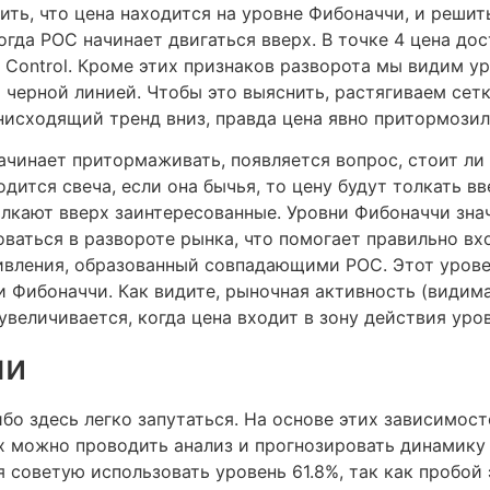
ить, что цена находится на уровне Фибоначчи, и реши
гда POC начинает двигаться вверх. В точке 4 цена дос
 of Control. Кроме этих признаков разворота мы видим 
черной линией. Чтобы это выяснить, растягиваем сет
нисходящий тренд вниз, правда цена явно притормозил
начинает притормаживать, появляется вопрос, стоит ли
дится свеча, если она бычья, то цену будут толкать вв
олкают вверх заинтересованные. Уровни Фибоначчи зна
ваться в развороте рынка, что помогает правильно вхо
тивления, образованный совпадающими POC. Этот урове
 Фибоначчи. Как видите, рыночная активность (видима
величивается, когда цена входит в зону действия уро
чи
бо здесь легко запутаться. На основе этих зависимос
 можно проводить анализ и прогнозировать динамику
я советую использовать уровень 61.8%, так как пробой