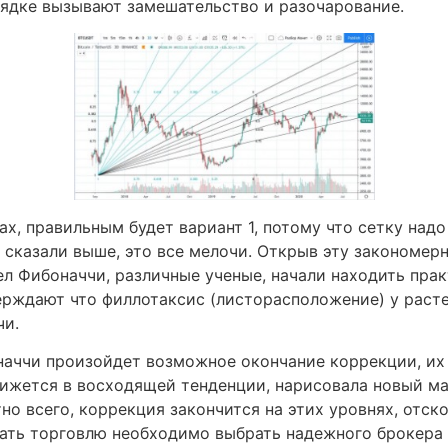
рядке вызывают замешательство и разочарование.
ах, правильным будет вариант 1, потому что сетку надо
 сказали выше, это все мелочи. Открыв эту закономер
л Фибоначчи, различные ученые, начали находить прак
верждают что филлотаксис (листорасположение) у раст
чи.
оначчи произойдет возможное окончание коррекции, их
вижется в восходящей тенденции, нарисовала новый м
но всего, коррекция закончится на этих уровнях, отск
ать торговлю необходимо выбрать надежного брокера и