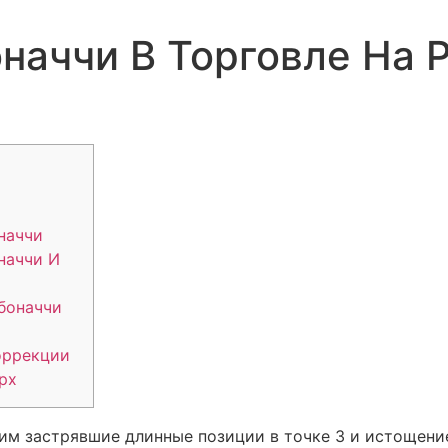
наччи В Торговле На 
наччи
наччи И
боначчи
оррекции
рх
им застрявшие длинные позиции в точке 3 и истощени