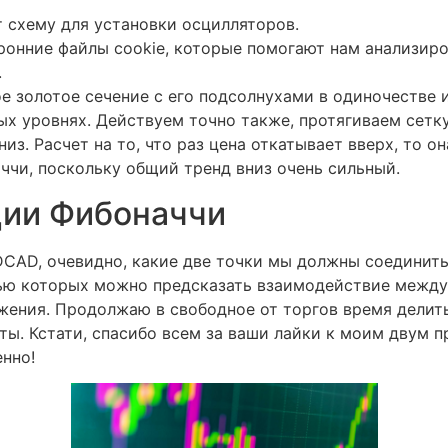
 схему для установки осцилляторов.
онние файлы cookie, которые помогают нам анализиров
.
ое золотое сечение с его подсолнухами в одиночестве
ых уровнях. Действуем точно также, протягиваем сет
из. Расчет на то, что раз цена откатывает вверх, то о
ччи, поскольку общий тренд вниз очень сильный.
ции Фибоначчи
DCAD, очевидно, какие две точки мы должны соединит
ью которых можно предсказать взаимодействие между
жения. Продолжаю в свободное от торгов время делит
ты. Кстати, спасибо всем за ваши лайки к моим дву
енно!