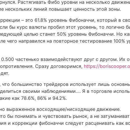
ернулся. Растягивать Фибо уровни на несколько движени
ие нескольких линий повышает ценность этой зоны.
ррекции – это 61.8% уровень Фибоначчи, который в с
сли бы курс валюты пробил этот уровень, то логично 
ледующей целью станет 50% уровень Фибоначчи. Но ка
сле чего направился на повторное тестирование 100% 
и 0.500 частенько взаимодействуют друг с другом. Их 
опротивления. Сразу договоримся,
https://boriscooper.
дят.
 что большинство трейдеров использует лишь основные
оделиться своими наблюдениями…. Я в торговле исполь
акие как 78.6%, 86% и 94.2%.
вно выраженное восходящее/нисходящее движение.
что бы понимать и чувствовать рынок, а не затуманива
ия и коррекции фибоначчи следует расценивать как в