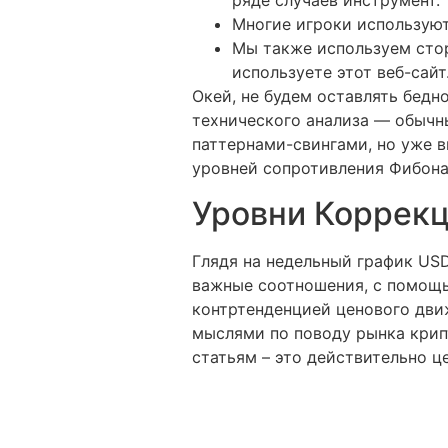
ряде случаев инструмент.
Многие игроки используют
Мы также используем стор
используете этот веб-сайт
Окей, не будем оставлять бедн
технического анализа — обычн
паттернами-свингами, но уже вн
уровней сопротивления Фибона
Уровни Коррек
Глядя на недельный график US
важные соотношения, с помощ
контртенденцией ценового дви
мыслями по поводу рынка крип
статьям – это действительно ц