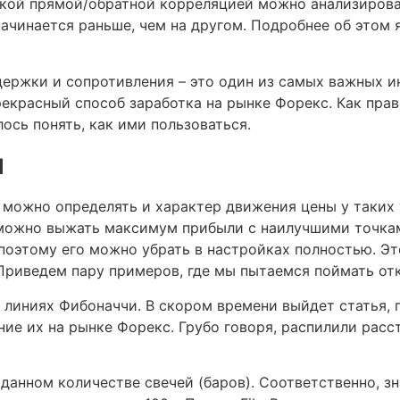
кой прямой/обратной корреляцией можно анализирова
ачинается раньше, чем на другом. Подробнее об этом 
держки и сопротивления – это один из самых важных и
рекрасный способ заработка на рынке Форекс. Как прав
ось понять, как ими пользоваться.
и
 можно определять и характер движения цены у таких 
 можно выжать максимум прибыли с наилучшими точкам
поэтому его можно убрать в настройках полностью. Эт
Приведем пару примеров, где мы пытаемся поймать отк
 о линиях Фибоначчи. В скором времени выйдет статья, 
ие их на рынке Форекс. Грубо говоря, распилили расст
аданном количестве свечей (баров). Соответственно, з