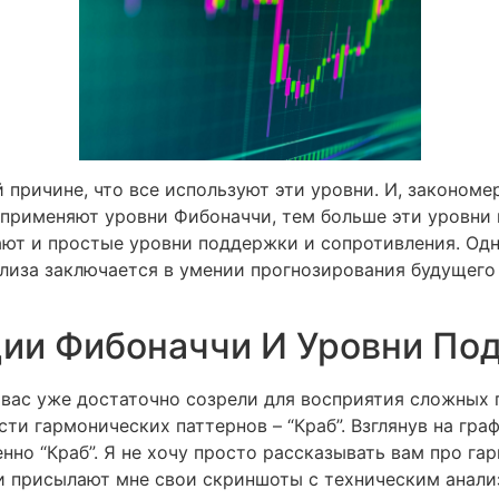
 причине, что все используют эти уровни. И, закономе
применяют уровни Фибоначчи, тем больше эти уровни 
ают и простые уровни поддержки и сопротивления. Од
лиза заключается в умении прогнозирования будущего
ции Фибоначчи И Уровни По
з вас уже достаточно созрели для восприятия сложных 
ти гармонических паттернов – “Краб”. Взглянув на граф
нно “Краб”. Я не хочу просто рассказывать вам про га
и присылают мне свои скриншоты с техническим анали