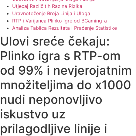
Utjecaj Različitih Razina Rizika
Uravnoteženje Broja Linija i Uloga
RTP i Varijanca Plinko Igre od BGaming-a
Analiza Tablica Rezultata i Praćenje Statistike
Ulovi sreće čekaju:
Plinko igra s RTP-om
od 99% i nevjerojatnim
množiteljima do x1000
nudi neponovljivo
iskustvo uz
prilagodljive linije i