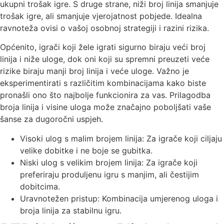
ukupni trošak igre. S druge strane, niži broj linija smanjuje
trošak igre, ali smanjuje vjerojatnost pobjede. Idealna
ravnoteža ovisi o vašoj osobnoj strategiji i razini rizika.
Općenito, igrači koji žele igrati sigurno biraju veći broj
linija i niže uloge, dok oni koji su spremni preuzeti veće
rizike biraju manji broj linija i veće uloge. Važno je
eksperimentirati s različitim kombinacijama kako biste
pronašli ono što najbolje funkcionira za vas. Prilagodba
broja linija i visine uloga može značajno poboljšati vaše
šanse za dugoročni uspjeh.
Visoki ulog s malim brojem linija: Za igrače koji ciljaju
velike dobitke i ne boje se gubitka.
Niski ulog s velikim brojem linija: Za igrače koji
preferiraju produljenu igru s manjim, ali čestijim
dobitcima.
Uravnotežen pristup: Kombinacija umjerenog uloga i
broja linija za stabilnu igru.