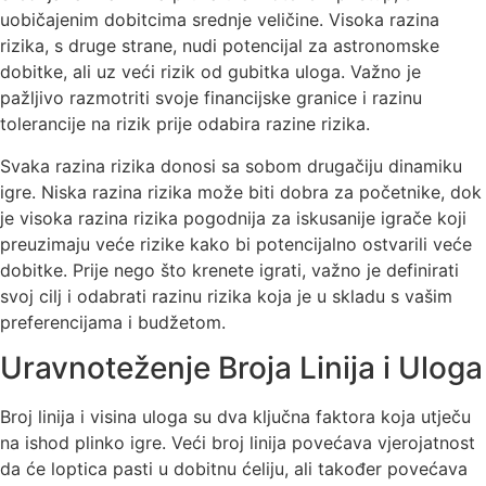
uobičajenim dobitcima srednje veličine. Visoka razina
rizika, s druge strane, nudi potencijal za astronomske
dobitke, ali uz veći rizik od gubitka uloga. Važno je
pažljivo razmotriti svoje financijske granice i razinu
tolerancije na rizik prije odabira razine rizika.
Svaka razina rizika donosi sa sobom drugačiju dinamiku
igre. Niska razina rizika može biti dobra za početnike, dok
je visoka razina rizika pogodnija za iskusanije igrače koji
preuzimaju veće rizike kako bi potencijalno ostvarili veće
dobitke. Prije nego što krenete igrati, važno je definirati
svoj cilj i odabrati razinu rizika koja je u skladu s vašim
preferencijama i budžetom.
Uravnoteženje Broja Linija i Uloga
Broj linija i visina uloga su dva ključna faktora koja utječu
na ishod plinko igre. Veći broj linija povećava vjerojatnost
da će loptica pasti u dobitnu ćeliju, ali također povećava