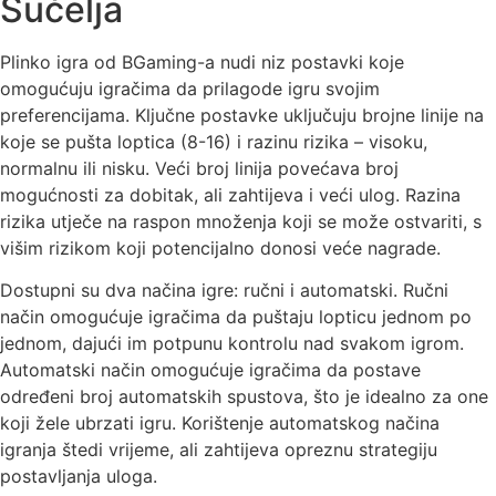
Sučelja
Plinko igra od BGaming-a nudi niz postavki koje
omogućuju igračima da prilagode igru svojim
preferencijama. Ključne postavke uključuju brojne linije na
koje se pušta loptica (8-16) i razinu rizika – visoku,
normalnu ili nisku. Veći broj linija povećava broj
mogućnosti za dobitak, ali zahtijeva i veći ulog. Razina
rizika utječe na raspon množenja koji se može ostvariti, s
višim rizikom koji potencijalno donosi veće nagrade.
Dostupni su dva načina igre: ručni i automatski. Ručni
način omogućuje igračima da puštaju lopticu jednom po
jednom, dajući im potpunu kontrolu nad svakom igrom.
Automatski način omogućuje igračima da postave
određeni broj automatskih spustova, što je idealno za one
koji žele ubrzati igru. Korištenje automatskog načina
igranja štedi vrijeme, ali zahtijeva opreznu strategiju
postavljanja uloga.