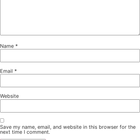
Name
*
Email
*
Website
Save my name, email, and website in this browser for the
next time I comment.