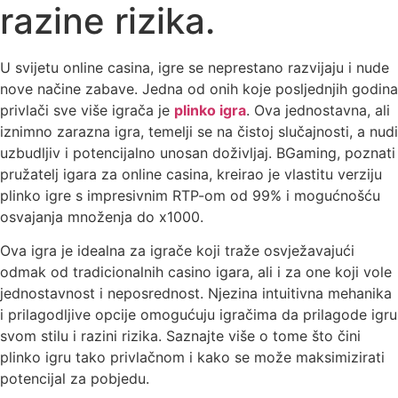
razine rizika.
U svijetu online casina, igre se neprestano razvijaju i nude
nove načine zabave. Jedna od onih koje posljednjih godina
privlači sve više igrača je
plinko igra
. Ova jednostavna, ali
iznimno zarazna igra, temelji se na čistoj slučajnosti, a nudi
uzbudljiv i potencijalno unosan doživljaj. BGaming, poznati
pružatelj igara za online casina, kreirao je vlastitu verziju
plinko igre s impresivnim RTP-om od 99% i mogućnošću
osvajanja množenja do x1000.
Ova igra je idealna za igrače koji traže osvježavajući
odmak od tradicionalnih casino igara, ali i za one koji vole
jednostavnost i neposrednost. Njezina intuitivna mehanika
i prilagodljive opcije omogućuju igračima da prilagode igru
svom stilu i razini rizika. Saznajte više o tome što čini
plinko igru tako privlačnom i kako se može maksimizirati
potencijal za pobjedu.