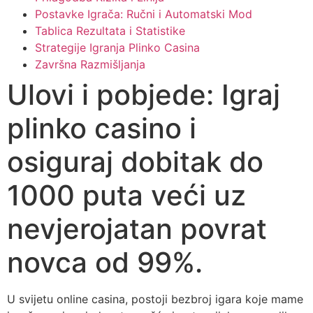
Postavke Igrača: Ručni i Automatski Mod
Tablica Rezultata i Statistike
Strategije Igranja Plinko Casina
Završna Razmišljanja
Ulovi i pobjede: Igraj
plinko casino i
osiguraj dobitak do
1000 puta veći uz
nevjerojatan povrat
novca od 99%.
U svijetu online casina, postoji bezbroj igara koje mame