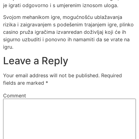
je igrati odgovorno i s umjerenim iznosom uloga.
Svojom mehanikom igre, mogućnošću ublažavanja
rizika i zaigravanjem s podešenim trajanjem igre, plinko
casino pruža igračima izvanredan doživljaj koji će ih
sigurno uzbuditi i ponovno ih namamiti da se vrate na
igru.
Leave a Reply
Your email address will not be published.
Required
fields are marked
*
Comment