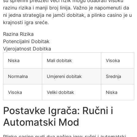
su spremni preuzeti veći rizik mogu odabrati visoku
razinu rizika i manji broj linija. Važno je napomenuti da
ni jedna strategija ne jamči dobitak, a plinko casino je u
krajnosti igra sreće.
Razina Rizika
Potencijalni Dobitak
Vjerojatnost Dobitka
Niska
Mali dobitak
Visoka
Normalna
Umjereni dobitak
Srednja
Visoka
Veliki dobitak
Niska
Postavke Igrača: Ručni i
Automatski Mod
Plinko casino nudi dva načina igre: ručni i automatski.