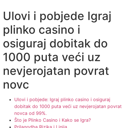
Ulovi i pobjede Igraj
plinko casino i
osiguraj dobitak do
1000 puta veći uz
nevjerojatan povrat
novc
Ulovi i pobjede: Igraj plinko casino i osiguraj
dobitak do 1000 puta veći uz nevjerojatan povrat
novca od 99%.
Što je Plinko Casino i Kako se Igra?
Prilagodba Rizika i Linija