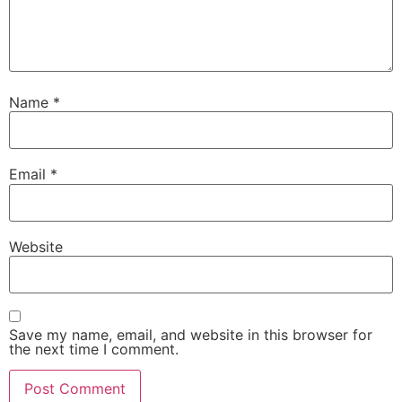
Name
*
Email
*
Website
Save my name, email, and website in this browser for
the next time I comment.