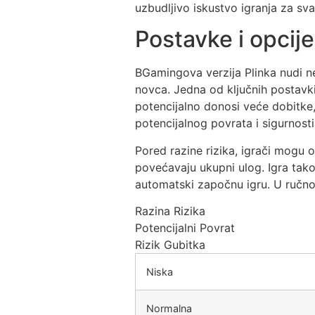
uzbudljivo iskustvo igranja za sv
Postavke i opcije
BGamingova verzija Plinka nudi ne
novca. Jedna od ključnih postavki 
potencijalno donosi veće dobitke,
potencijalnog povrata i sigurnosti,
Pored razine rizika, igrači mogu od
povećavaju ukupni ulog. Igra tak
automatski započnu igru. U ručno
Razina Rizika
Potencijalni Povrat
Rizik Gubitka
Niska
Normalna