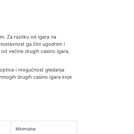
m. Za razliku od igara na
ednostavnost ga čini ugodnim i
od većine drugih casino igara,
 loptice i mogućnost gledanja
d mnogih drugih casino igara koje
Minimalna