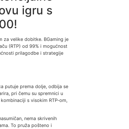
ovu igru s
00!
m za velike dobitke. BGaming je
graču (RTP) od 99% i mogućnost
nosti prilagodbe i strategije
ca putuje prema dolje, odbija se
rira, pri čemu su spremnici u
u kombinaciji s visokim RTP-om,
 nasumičan, nema skrivenih
rama. To pruža pošteno i