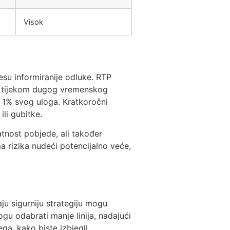
Visok
esu informiranije odluke. RTP
ma tijekom dugog vremenskog
 1% svog uloga. Kratkoročni
li gubitke.
jatnost pobjede, ali također
ma rizika nudeći potencijalno veće,
raju sigurniju strategiju mogu
ogu odabrati manje linija, nadajući
ga, kako biste izbjegli