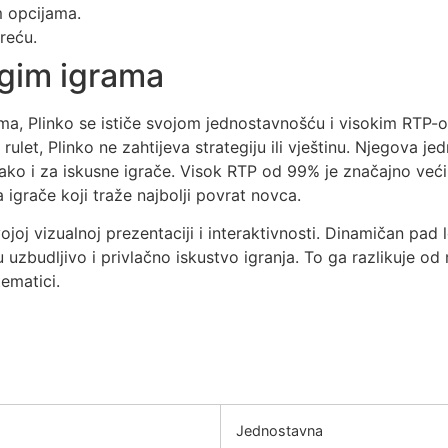
m opcijama.
sreću.
gim igrama
a, Plinko se ističe svojom jednostavnošću i visokim RTP-o
 rulet, Plinko ne zahtijeva strategiju ili vještinu. Njegova j
ko i za iskusne igrače. Visok RTP od 99% je značajno veći 
 igrače koji traže najbolji povrat novca.
ojoj vizualnoj prezentaciji i interaktivnosti. Dinamičan pad
 uzbudljivo i privlačno iskustvo igranja. To ga razlikuje o
tematici.
Jednostavna