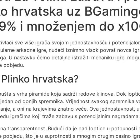
ko hrvatska uz BGaming
9% i množenjem do x10
ivlači sve više igrača svojom jednostavnošću i potencijalo
ularne arkadne igre, nudeći iznimno visok povrat novca i
a. U nastavku ćemo detaljno istražiti mehaniku igre, moguć
a pobjedu.
 Plinko hrvatska?
ispušta s vrha piramide koja sadrži redove klinova. Dok lopti
jedan od donjih spremnika. Vrijednost svakog spremnika va
manje, a oni na krajevima znatno veće. Ova jednostavnost, 
eđu igračima koji traže zabavu s potencijalnim nagradama.
jena transparentnost. Budući da je pad loptice u potpunosti
mče pobjedu, što je u suprotnosti s mnogim drugim casino ig