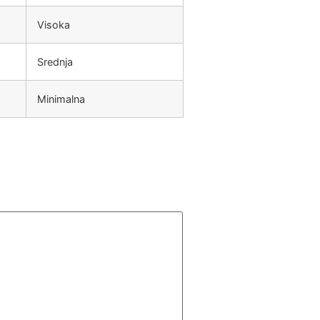
Visoka
Srednja
Minimalna