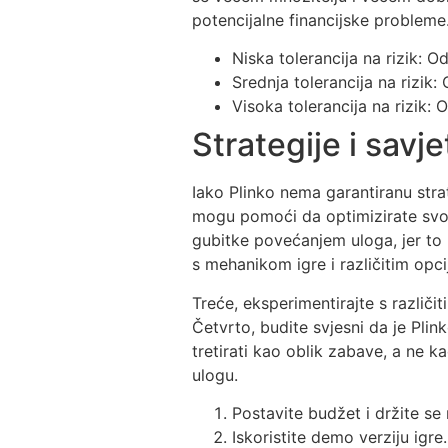
potencijalne financijske probleme
Niska tolerancija na rizik: Od
Srednja tolerancija na rizik: 
Visoka tolerancija na rizik: O
Strategije i savje
Iako Plinko nema garantiranu stra
mogu pomoći da optimizirate svoje
gubitke povećanjem uloga, jer to 
s mehanikom igre i različitim opc
Treće, eksperimentirajte s različi
Četvrto, budite svjesni da je Plin
tretirati kao oblik zabave, a ne k
ulogu.
Postavite budžet i držite se 
Iskoristite demo verziju igre.