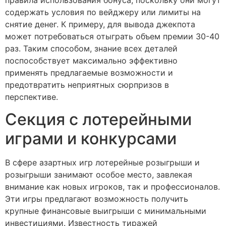
содержать условия по вейджеру или лимиты на
снятие денег. К примеру, для вывода джекпота
может потребоваться отыграть объем премии 30-40
раз. Таким способом, знание всех деталей
поспособствует максимально эффективно
применять предлагаемые возможности и
предотвратить неприятных сюрпризов в
перспективе.
Секция с лотерейными
играми и конкурсами
В сфере азартных игр лотерейные розыгрыши и
розыгрыши занимают особое место, завлекая
внимание как новых игроков, так и профессионалов.
Эти игры предлагают возможность получить
крупные финансовые выигрыши с минимальными
инвестициями. Известность тиражей