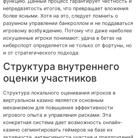
функцию. Данный процесс гарантирует честность и
непредвзятость итогов, что превращает вложения
более ясными. Хотя на это, следует помнить о
разумном управлении банкроллом и не поддаваться
игровому возбуждению. Потому что даже наиболее
искушенные игроки понимают: удача в бетах на
киберспорт определяется не только от фортуны, но
и от стратегического подхода.
Структура внутреннего
оценки участников
Структура локального оценивания игроков в
виртуальном казино является основным
механизмом для повышения эффективности
игрового опыта и управления рисками. Эта
конкретная система дает возможность онлайн-
казино сегментировать геймеров на базе их
активности, интенсивности участия и предпочтений.