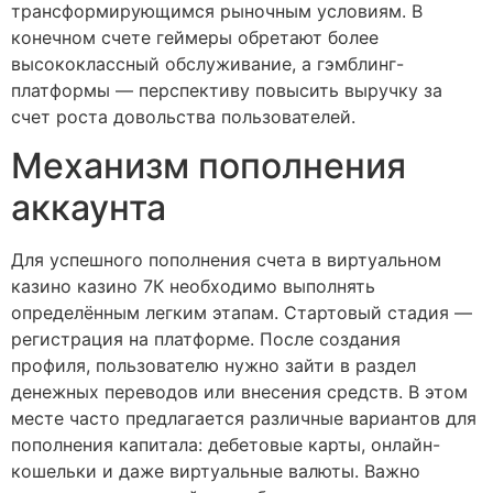
трансформирующимся рыночным условиям. В
конечном счете геймеры обретают более
высококлассный обслуживание, а гэмблинг-
платформы — перспективу повысить выручку за
счет роста довольства пользователей.
Механизм пополнения
аккаунта
Для успешного пополнения счета в виртуальном
казино казино 7К необходимо выполнять
определённым легким этапам. Стартовый стадия —
регистрация на платформе. После создания
профиля, пользователю нужно зайти в раздел
денежных переводов или внесения средств. В этом
месте часто предлагается различные вариантов для
пополнения капитала: дебетовые карты, онлайн-
кошельки и даже виртуальные валюты. Важно