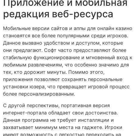
Приложение и мобильная
редакция веб-ресурса
Мобильные версии сайтов и аппы для онлайн казино
становятся все более популярными среди игроков.
Данное вызвано удобством и доступом, которые
они предлагают. Софт часто предоставляют более
стабильную функционирование и мгновенный вход к
любимым развлечениям, что особенно значимо для
тех, кто дорожит минуты. Помимо этого,
приложения позволяют сохранять персональные
установки юзера, что превращает игровой процесс
более персонализированным.
С другой перспективы, портативная версия
интернет-портала обладает свои достоинства.
Данная программа не требует инсталляции и
захватывает минимум места на гаджете. Игроки
имеют возможность с легкостью переходить на