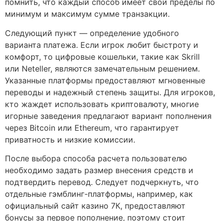
помнить, что каждый способ имеет свои пределы по
минимум и максимум сумме транзакции.
Следующий пункт — определение удобного
варианта платежа. Если игрок любит быстроту и
комфорт, то цифровые кошельки, такие как Skrill
или Neteller, являются замечательным решением.
Указанные платформы предоставляют мгновенные
переводы и надежный степень защиты. Для игроков,
кто жаждет использовать криптовалюту, многие
игорные заведения предлагают вариант пополнения
через Bitcoin или Ethereum, что гарантирует
приватность и низкие комиссии.
После выбора способа расчета пользователю
необходимо задать размер внесения средств и
подтвердить перевод. Следует подчеркнуть, что
отдельные гэмблинг-платформы, например, как
официальный сайт казино 7К, предоставляют
бонусы за первое пополнение, поэтому стоит