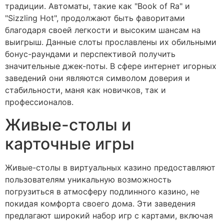
традиции. Автоматы, такие как "Book of Ra" и
"Sizzling Hot", продолжают быть фаворитами
благодаря своей легкости и высоким шансам на
выигрыш. Данные слоты прославлены их обильными
бонус-раундами и перспективой получить
значительные джек-поты. В сфере интернет игорных
заведений они являются символом доверия и
стабильности, маня как новичков, так и
профессионалов.
Живые-столы и
карточные игры
Живые-столы в виртуальных казино предоставляют
пользователям уникальную возможность
погрузиться в атмосферу подлинного казино, не
покидая комфорта своего дома. Эти заведения
предлагают широкий набор игр с картами, включая