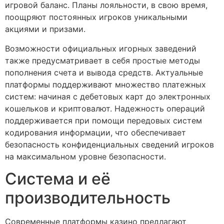
игровой баланс. Планы лояльности, в свою время,
поощряют постоянных игроков уникальными
акциями и призами.
Возможности официальных игорных заведений
также предусматривает в себя простые методы
пополнения счета и вывода средств. Актуальные
платформы поддерживают множество платежных
систем: начиная с дебетовых карт до электронных
кошельков и криптовалют. Надежность операций
поддерживается при помощи передовых систем
кодирования информации, что обеспечивает
безопасность конфиденциальных сведений игроков
на максимальном уровне безопасности.
Система и её
производительность
Современные платформы казино предлагают