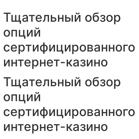
Тщательный обзор
опций
сертифицированного
интернет-казино
Тщательный обзор
опций
сертифицированного
интернет-казино