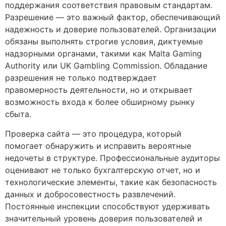
поддержания соответствия правовым стандартам.
Разрешение — это важный фактор, обеспечивающий
надежность и доверие пользователей. Организации
обязаны выполнять строгие условия, диктуемые
надзорными органами, такими как Malta Gaming
Authority или UK Gambling Commission. Обладание
разрешения не только подтверждает
правомерность деятельности, но и открывает
возможность входа к более обширному рынку
сбыта.
Проверка сайта — это процедура, который
помогает обнаружить и исправить вероятные
недочеты в структуре. Профессиональные аудиторы
оценивают не только бухгалтерскую отчет, но и
технологические элементы, такие как безопасность
данных и добросовестность развлечений.
Постоянные инспекции способствуют удерживать
значительный уровень доверия пользователей и