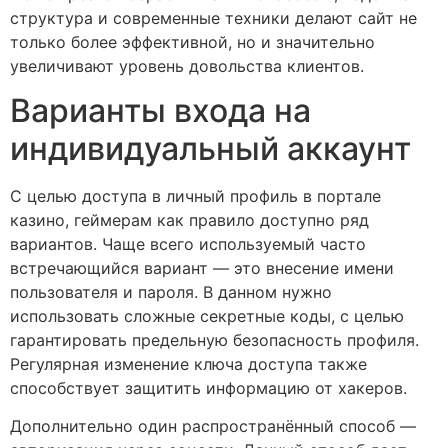
структура и современные техники делают сайт не
только более эффективной, но и значительно
увеличивают уровень довольства клиентов.
Варианты входа на
индивидуальный аккаунт
С целью доступа в личный профиль в портале
казино, геймерам как правило доступно ряд
вариантов. Чаще всего используемый часто
встречающийся вариант — это внесение имени
пользователя и пароля. В данном нужно
использовать сложные секретные коды, с целью
гарантировать предельную безопасность профиля.
Регулярная изменение ключа доступа также
способствует защитить информацию от хакеров.
Дополнительно один распространённый способ —