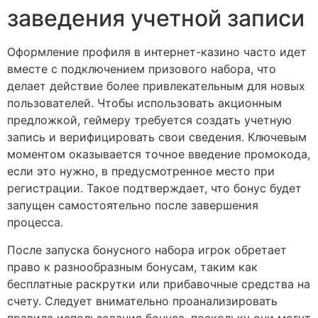
заведения учетной записи
Оформление профиля в интернет-казино часто идет
вместе с подключением призового набора, что
делает действие более привлекательным для новых
пользователей. Чтобы использовать акционным
предложкой, геймеру требуется создать учетную
запись и верифицировать свои сведения. Ключевым
моментом оказывается точное введение промокода,
если это нужно, в предусмотренное место при
регистрации. Такое подтверждает, что бонус будет
запущен самостоятельно после завершения
процесса.
После запуска бонусного набора игрок обретает
право к разнообразным бонусам, таким как
бесплатные раскрутки или прибавочные средства на
счету. Следует внимательно проанализировать
правила использования бонуса, поскольку они могут