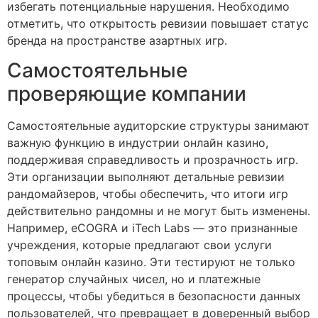
избегать потенциальные нарушения. Необходимо
отметить, что открытость ревизии повышает статус
бренда на пространстве азартных игр.
Самостоятельные
проверяющие компании
Самостоятельные аудиторские структуры занимают
важную функцию в индустрии онлайн казино,
поддерживая справедливость и прозрачность игр.
Эти организации выполняют детальные ревизии
рандомайзеров, чтобы обеспечить, что итоги игр
действительно рандомны и не могут быть изменены.
Например, eCOGRA и iTech Labs — это признанные
учреждения, которые предлагают свои услуги
топовым онлайн казино. Эти тестируют не только
генератор случайных чисел, но и платежные
процессы, чтобы убедиться в безопасности данных
пользователей, что превращает в доверенный выбор