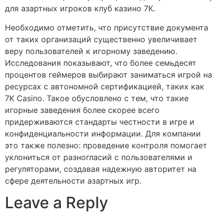
для азартных игроков клуб казино 7К.
Необходимо отметить, что присутствие документа
от таких организаций существенно увеличивает
веру пользователей к игорному заведению.
Исследования показывают, что более семьдесят
процентов геймеров выбирают заниматься игрой на
ресурсах с автономной сертификацией, таких как
7K Casino. Такое обусловлено с тем, что такие
игорные заведения более скорее всего
придерживаются стандарты честности в игре и
конфиденциальности информации. Для компании
это также полезно: проведение контроля помогает
уклониться от разногласий с пользователями и
регуляторами, создавая надежную авторитет на
сфере деятельности азартных игр.
Leave a Reply