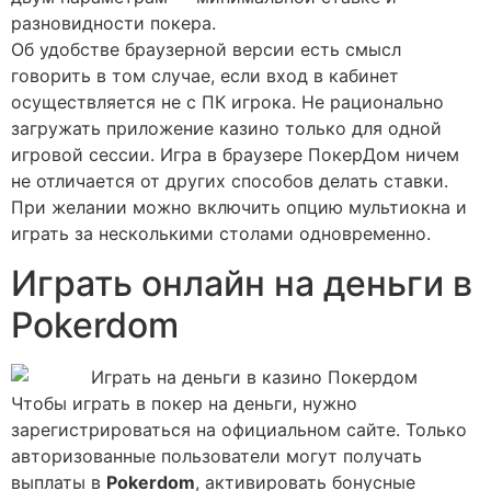
разновидности покера.
Об удобстве браузерной версии есть смысл
говорить в том случае, если вход в кабинет
осуществляется не с ПК игрока. Не рационально
загружать приложение казино только для одной
игровой сессии. Игра в браузере ПокерДом ничем
не отличается от других способов делать ставки.
При желании можно включить опцию мультиокна и
играть за несколькими столами одновременно.
Играть онлайн на деньги в
Pokerdom
Чтобы играть в покер на деньги, нужно
зарегистрироваться на официальном сайте. Только
авторизованные пользователи могут получать
выплаты в
Pokerdom
, активировать бонусные