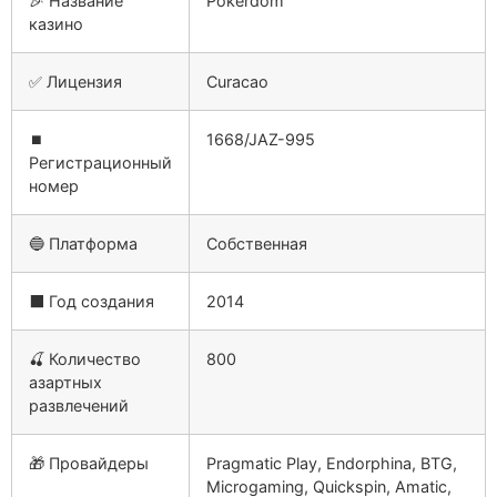
🎉 Название
Pokerdom
казино
✅ Лицензия
Curacao
⏹
1668/JAZ-995
Регистрационный
номер
🔵 Платформа
Собственная
⬛ Год создания
2014
🍒 Количество
800
азартных
развлечений
🎁 Провайдеры
Pragmatic Play, Endorphina, BTG,
Microgaming, Quickspin, Amatic,