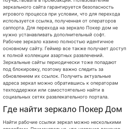
поучаствовать в промоакции. Пользователям
зеркального сайта гарантируется безопасность
игрового процесса при условии, что для перехода
используется ссылка, полученная от операторов
саппорта. Для перехода на зеркало Покер дом не
нужно устанавливать дополнительный софт.
Рабочее зеркало казино полностью идентичное
основному сайту. Геймер все также получает доступ
к полной коллекции азартных развлечений.
Зеркальные сайты периодически тоже попадают
под блокировку, поэтому важно следить за
обновлением их ссылок. Получить актуальные
адреса зеркал можно обратившись к операторам
техподдержки или самостоятельно найти в
социальных сетях развлекательного портала.
Где найти зеркало Покер Дом
Найти рабочие ссылки зеркал можно несколькими
способами. Примечательно, что названия доменов