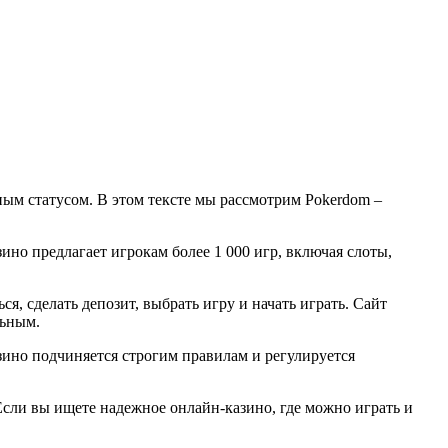
ным статусом. В этом тексте мы рассмотрим Pokerdom –
зино предлагает игрокам более 1 000 игр, включая слоты,
я, сделать депозит, выбрать игру и начать играть. Сайт
льным.
зино подчиняется строгим правилам и регулируется
Если вы ищете надежное онлайн-казино, где можно играть и