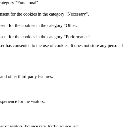
category "Functional".
nsent for the cookies in the category "Necessary".
ent for the cookies in the category "Other.
sent for the cookies in the category "Performance".
r has consented to the use of cookies. It does not store any personal
and other third-party features.
perience for the visitors.
of visitors, bounce rate, traffic source, etc.