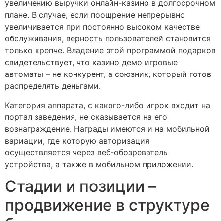
увеличению выручки онлайн-казино в долгосрочном
плане. В случае, если поощрение непрерывно
увеличивается при постоянно высоком качестве
обслуживания, верность пользователей становится
только крепче. Владение этой программой подарков
свидетельствует, что казино демо игровые
автоматы – не конкурент, а союзник, который готов
распределять деньгами.
Категория аппарата, с какого-либо игрок входит на
портал заведения, не сказывается на его
вознаграждение. Награды имеются и на мобильной
вариации, где которую авторизация
осуществляется через веб-обозреватель
устройства, а также в мобильном приложении.
Стадии и позиции –
продвижение в структуре