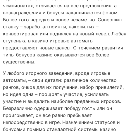
чемпионатах, отзывается на все предложения, а
вознаграждения и бонусы накапливаются фоном.
Более того нередко и вовсе незаметно. Совершил
ставку – заработал поинты, накопил их –
конвертировал или поднялся на новый левел. Любая
ступенька в казино игровые автоматы
предоставляет новые шансы. С течением развития
типы бонусов казино оказываются все более
существенны.
У любого игорного заведения, вроде игровые
автоматы, – свои детали: различное количество
рангов, очков для их получения, набор привилегий,
но идея одна – поощрять участие, усиливать
участие и выделить наиболее преданных игроков.
Безразлично одерживает победу гость или он
проигрывает, он все равно пребывает
непосредственно в игре. Назначением статусов и
бонусами помимо стандартной системы казино