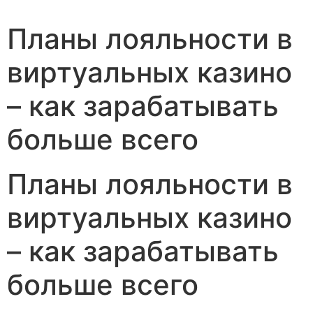
Планы лояльности в
виртуальных казино
– как зарабатывать
больше всего
Планы лояльности в
виртуальных казино
– как зарабатывать
больше всего