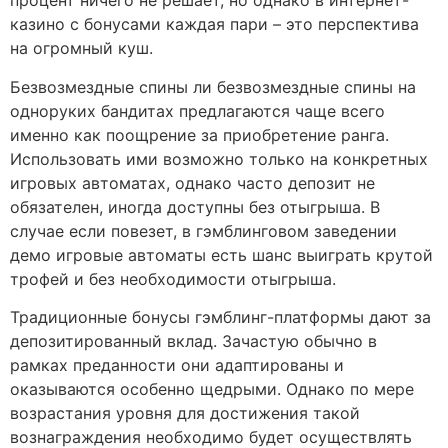
процент ничего не решает, но однако в интернет-
казино с бонусами каждая пари – это перспектива
на огромный куш.
Безвозмездные спины ли безвозмездные спины на
одноруких бандитах предлагаются чаще всего
именно как поощрение за приобретение ранга.
Использовать ими возможно только на конкретных
игровых автоматах, однако часто депозит не
обязателен, иногда доступны без отыгрыша. В
случае если повезет, в гэмблинговом заведении
демо игровые автоматы есть шанс выиграть крутой
трофей и без необходимости отыгрыша.
Традиционные бонусы гэмблинг-платформы дают за
депозитированный вклад. Зачастую обычно в
рамках преданности они адаптированы и
оказываются особенно щедрыми. Однако по мере
возрастания уровня для достижения такой
вознаграждения необходимо будет осуществлять