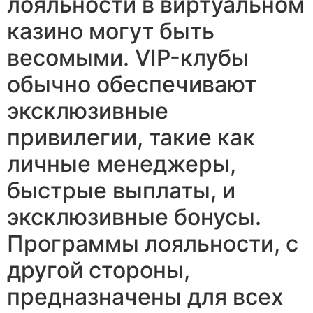
лояльности в виртуальном
казино могут быть
весомыми. VIP-клубы
обычно обеспечивают
эксклюзивные
привилегии, такие как
личные менеджеры,
быстрые выплаты, и
эксклюзивные бонусы.
Программы лояльности, с
другой стороны,
предназначены для всех