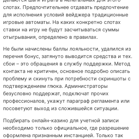
слотах. Предпочтительнее отдавать предпочтение
для исполнения условий вейджера традиционные
игровые автоматы. На каких конкретно слотах
ставки на игру не будут засчитываться суммы
отыгрывания, определено в правилах.
Не были начислены баллы лояльности, удалился из
перечня бонус, затянуто выводится средства и тех.
сбои – это обращения в службу поддержки. Метод
контакта не критичен, основное подробно описать
проблему и скинуть при потребности скриншоты с
подтверждением глюка. Администраторы
безусловно поддержат, подключат прочих
профессионалов, укажут параграф регламента или
посоветуют выход из сложившейся ситуации.
Подбирать онлайн-казино для учетной записи
необходимо только официальное, где разрешение
оформлена признанным инстанцией. Только так