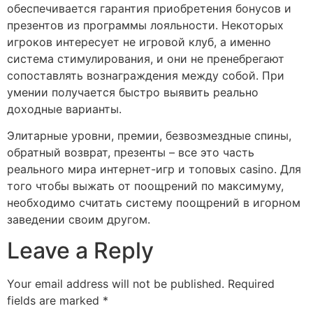
обеспечивается гарантия приобретения бонусов и
презентов из программы лояльности. Некоторых
игроков интересует не игровой клуб, а именно
система стимулирования, и они не пренебрегают
сопоставлять вознаграждения между собой. При
умении получается быстро выявить реально
доходные варианты.
Элитарные уровни, премии, безвозмездные спины,
обратный возврат, презенты – все это часть
реального мира интернет-игр и топовых casino. Для
того чтобы выжать от поощрений по максимуму,
необходимо считать систему поощрений в игорном
заведении своим другом.
Leave a Reply
Your email address will not be published.
Required
fields are marked
*