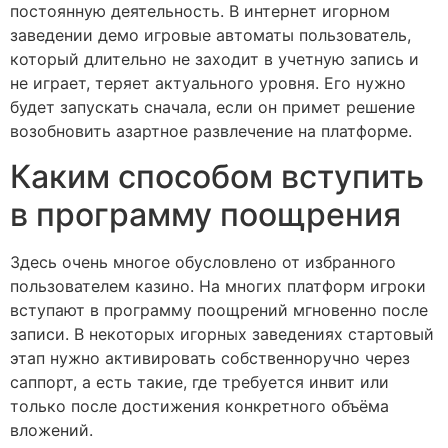
постоянную деятельность. В интернет игорном
заведении демо игровые автоматы пользователь,
который длительно не заходит в учетную запись и
не играет, теряет актуального уровня. Его нужно
будет запускать сначала, если он примет решение
возобновить азартное развлечение на платформе.
Каким способом вступить
в программу поощрения
Здесь очень многое обусловлено от избранного
пользователем казино. На многих платформ игроки
вступают в программу поощрений мгновенно после
записи. В некоторых игорных заведениях стартовый
этап нужно активировать собственноручно через
саппорт, а есть такие, где требуется инвит или
только после достижения конкретного объёма
вложений.