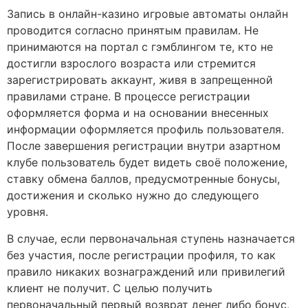
Запись в онлайн-казино игровые автоматы онлайн
проводится согласно принятым правилам. Не
принимаются на портал с гэмблингом те, кто не
достигли взрослого возраста или стремится
зарегистрировать аккаунт, живя в запрещенной
правилами стране. В процессе регистрации
оформляется форма и на основании внесенных
информации оформляется профиль пользователя.
После завершения регистрации внутри азартном
клубе пользователь будет видеть своё положение,
ставку обмена баллов, предусмотренные бонусы,
достижения и сколько нужно до следующего
уровня.
В случае, если первоначальная ступень назначается
без участия, после регистрации профиля, то как
правило никаких вознаграждений или привилегий
клиент не получит. С целью получить
первоначальный первый возврат денег либо бонус,