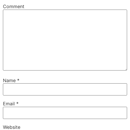
Comment
Name
*
Email
*
Website