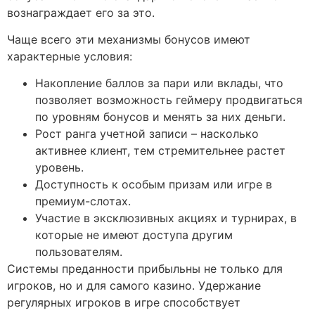
вознаграждает его за это.
Чаще всего эти механизмы бонусов имеют
характерные условия:
Накопление баллов за пари или вклады, что
позволяет возможность геймеру продвигаться
по уровням бонусов и менять за них деньги.
Рост ранга учетной записи – насколько
активнее клиент, тем стремительнее растет
уровень.
Доступность к особым призам или игре в
премиум-слотах.
Участие в эксклюзивных акциях и турнирах, в
которые не имеют доступа другим
пользователям.
Системы преданности прибыльны не только для
игроков, но и для самого казино. Удержание
регулярных игроков в игре способствует