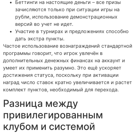
Беттинги на настоящие деньги – все призы
зачисляются только при ситуации игры на
рубли, использование демонстрационных
версий во учет не идет.
Участие в турнирах и предложениях способно
дать экстра пункты.
Частое использование вознаграждений стандартной
программы говорит, что игрок увлечён в
дополнительных денежных финансах на аккаунт и
умеет их применить разумно. Это ещё ускоряет
достижения статуса, поскольку при активации
наград число ставок кратно увеличивается и растет
комплект пунктов, необходимый для перехода.
Разница между
привилегированным
клубом и системой