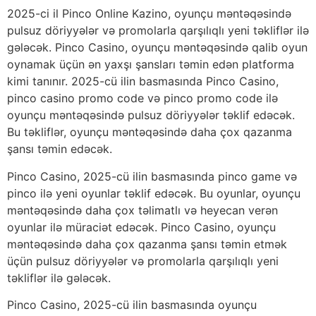
2025-ci il Pinco Online Kazino, oyunçu məntəqəsində
pulsuz döriyyələr və promolarla qarşılıqlı yeni təkliflər ilə
gələcək. Pinco Casino, oyunçu məntəqəsində qalib oyun
oynamak üçün ən yaxşı şansları təmin edən platforma
kimi tanınır. 2025-cü ilin basmasında Pinco Casino,
pinco casino promo code və pinco promo code ilə
oyunçu məntəqəsində pulsuz döriyyələr təklif edəcək.
Bu təkliflər, oyunçu məntəqəsində daha çox qazanma
şansı təmin edəcək.
Pinco Casino, 2025-cü ilin basmasında pinco game və
pinco ilə yeni oyunlar təklif edəcək. Bu oyunlar, oyunçu
məntəqəsində daha çox təlimatlı və heyecan verən
oyunlar ilə müraciət edəcək. Pinco Casino, oyunçu
məntəqəsində daha çox qazanma şansı təmin etmək
üçün pulsuz döriyyələr və promolarla qarşılıqlı yeni
təkliflər ilə gələcək.
Pinco Casino, 2025-cü ilin basmasında oyunçu