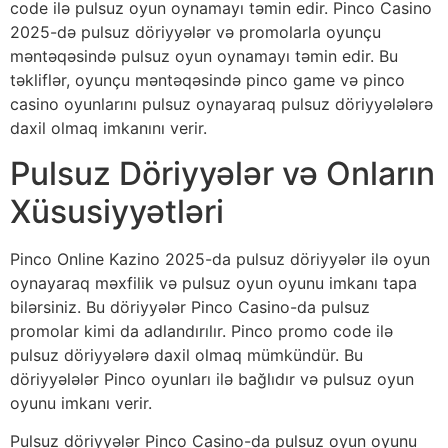
code ilə pulsuz oyun oynamayı təmin edir. Pinco Casino
2025-də pulsuz döriyyələr və promolarla oyunçu
məntəqəsində pulsuz oyun oynamayı təmin edir. Bu
təkliflər, oyunçu məntəqəsində pinco game və pinco
casino oyunlarını pulsuz oynayaraq pulsuz döriyyələlərə
daxil olmaq imkanını verir.
Pulsuz Döriyyələr və Onların
Xüsusiyyətləri
Pinco Online Kazino 2025-da pulsuz döriyyələr ilə oyun
oynayaraq məxfilik və pulsuz oyun oyunu imkanı tapa
bilərsiniz. Bu döriyyələr Pinco Casino-da pulsuz
promolar kimi da adlandırılır. Pinco promo code ilə
pulsuz döriyyələrə daxil olmaq mümkündür. Bu
döriyyələlər Pinco oyunları ilə bağlıdır və pulsuz oyun
oyunu imkanı verir.
Pulsuz döriyyələr Pinco Casino-da pulsuz oyun oyunu