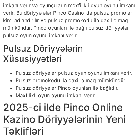
imkanı verir və oyunçuların məxfilikli oyun oyunu imkanı
verir. Bu döriyyələlər Pinco Casino-da pulsuz promolar
kimi adlandırılır və pulsuz promokodu ilə daxil olmaq
mümkündür. Pinco oyunları ilə bağlı pulsuz döriyyələr
pulsuz oyun oyunu imkanı verir.
Pulsuz Döriyyələrin
Xüsusiyyətləri
Pulsuz döriyyələr pulsuz oyun oyunu imkanı verir.
Pulsuz promokodu ilə daxil olmaq mümkündür.
Pulsuz döriyyələr Pinco oyunları ilə bağlıdır.
Məxfilikli oyun oyunu imkanı verir.
2025-ci ilde Pinco Online
Kazino Döriyyələrinin Yeni
Təklifləri