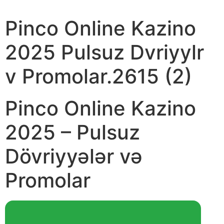
Pinco Online Kazino
2025 Pulsuz Dvriyylr
v Promolar.2615 (2)
Pinco Online Kazino
2025 – Pulsuz
Dövriyyələr və
Promolar