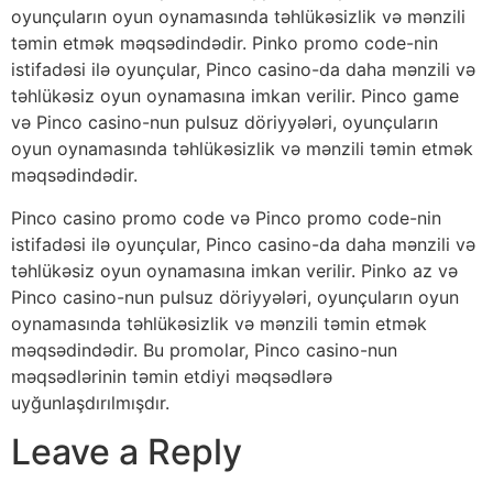
oyunçuların oyun oynamasında təhlükəsizlik və mənzili
təmin etmək məqsədindədir. Pinko promo code-nin
istifadəsi ilə oyunçular, Pinco casino-da daha mənzili və
təhlükəsiz oyun oynamasına imkan verilir. Pinco game
və Pinco casino-nun pulsuz döriyyələri, oyunçuların
oyun oynamasında təhlükəsizlik və mənzili təmin etmək
məqsədindədir.
Pinco casino promo code və Pinco promo code-nin
istifadəsi ilə oyunçular, Pinco casino-da daha mənzili və
təhlükəsiz oyun oynamasına imkan verilir. Pinko az və
Pinco casino-nun pulsuz döriyyələri, oyunçuların oyun
oynamasında təhlükəsizlik və mənzili təmin etmək
məqsədindədir. Bu promolar, Pinco casino-nun
məqsədlərinin təmin etdiyi məqsədlərə
uyğunlaşdırılmışdır.
Leave a Reply