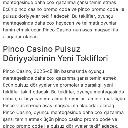
məntəqəsində daha çox qazanma şansı təmin etmək
üçün pinco casino promo code və pinco promo code ilə
pulsuz döriyyələr təklif edəcək. Bu təkliflər, oyunçu
məntəqəsində daha çox heyecan və təlimatlı oyunlar
təmin etmək üçün Pinco Casino-nun əsas məqsədi ilə
əlaqədar olacaq.
Pinco Casino Pulsuz
Döriyyələrinin Yeni Təklifləri
Pinco Casino, 2025-cü ilin basmasında oyunçu
məntəqəsində daha çox qazanma şansı təmin etmək
üçün pulsuz döriyyələr və promolarla qarşılıqlı yeni
təkliflər təklif edəcək. Bu təkliflər, oyunçu məntəqəsində
daha çox heyecan və təlimatlı oyunlar təmin etmək üçün
Pinco Casino-nun əsas məqsədi ilə əlaqədar olacaq.
Pinco Casino, oyunçu məntəqəsində daha çox qazanma
şansı təmin etmək üçün pinco casino promo code və
pinco promo code ilə pulsuz döriyyələr təklif edəcək.