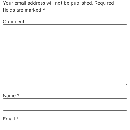
Your email address will not be published.
Required
fields are marked
*
Comment
Name
*
Email
*