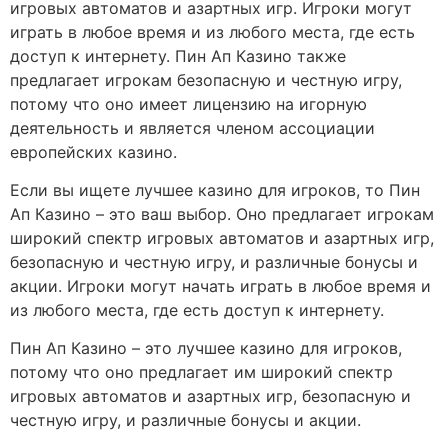
игровых автоматов и азартных игр. Игроки могут
играть в любое время и из любого места, где есть
доступ к интернету. Пин Ап Казино также
предлагает игрокам безопасную и честную игру,
потому что оно имеет лицензию на игорную
деятельность и является членом ассоциации
европейских казино.
Если вы ищете лучшее казино для игроков, то Пин
Ап Казино – это ваш выбор. Оно предлагает игрокам
широкий спектр игровых автоматов и азартных игр,
безопасную и честную игру, и различные бонусы и
акции. Игроки могут начать играть в любое время и
из любого места, где есть доступ к интернету.
Пин Ап Казино – это лучшее казино для игроков,
потому что оно предлагает им широкий спектр
игровых автоматов и азартных игр, безопасную и
честную игру, и различные бонусы и акции.