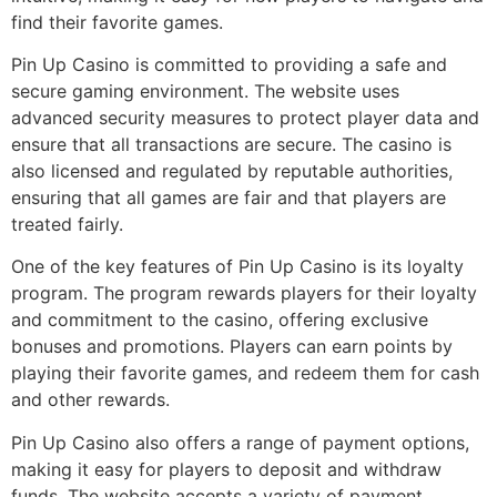
find their favorite games.
Pin Up Casino is committed to providing a safe and
secure gaming environment. The website uses
advanced security measures to protect player data and
ensure that all transactions are secure. The casino is
also licensed and regulated by reputable authorities,
ensuring that all games are fair and that players are
treated fairly.
One of the key features of Pin Up Casino is its loyalty
program. The program rewards players for their loyalty
and commitment to the casino, offering exclusive
bonuses and promotions. Players can earn points by
playing their favorite games, and redeem them for cash
and other rewards.
Pin Up Casino also offers a range of payment options,
making it easy for players to deposit and withdraw
funds. The website accepts a variety of payment