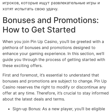
игроков, которые ищут развлекательные игры и
хотят испытать свою удачу.
Bonuses and Promotions:
How to Get Started
When you join Pin Up Casino, you’ll be greeted with a
plethora of bonuses and promotions designed to
enhance your gaming experience. In this section, we’ll
guide you through the process of getting started with
these exciting offers.
First and foremost, it’s essential to understand that
bonuses and promotions are subject to change. Pin Up
Casino reserves the right to modify or discontinue any
offer at any time. Therefore, it’s crucial to stay informed
about the latest deals and terms.
Sign-up Bonus: As a new player, you’ll be eligible