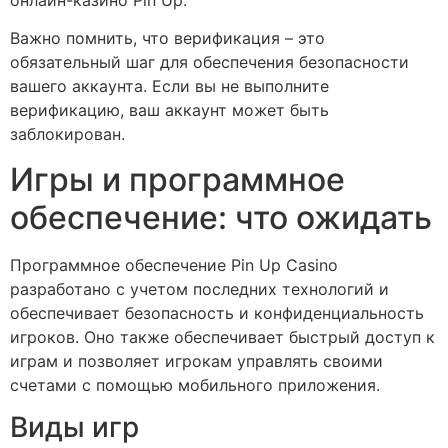
Важно помнить, что верификация – это
обязательный шаг для обеспечения безопасности
вашего аккаунта. Если вы не выполните
верификацию, ваш аккаунт может быть
заблокирован.
Игры и программное
обеспечение: что ожидать
Программное обеспечение Pin Up Casino
разработано с учетом последних технологий и
обеспечивает безопасность и конфиденциальность
игроков. Оно также обеспечивает быстрый доступ к
играм и позволяет игрокам управлять своими
счетами с помощью мобильного приложения.
Виды игр