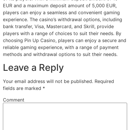
EUR and a maximum deposit amount of 5,000 EUR,
players can enjoy a seamless and convenient gaming
experience. The casino’s withdrawal options, including
bank transfer, Visa, Mastercard, and Skrill, provide
players with a range of choices to suit their needs. By
choosing Pin Up Casino, players can enjoy a secure and
reliable gaming experience, with a range of payment
methods and withdrawal options to suit their needs.
Leave a Reply
Your email address will not be published.
Required
fields are marked
*
Comment