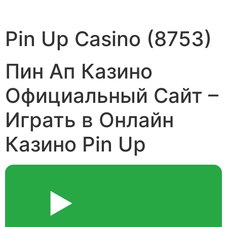
Pin Up Casino (8753)
Пин Ап Казино
Официальный Сайт –
Играть в Онлайн
Казино Pin Up
▶️