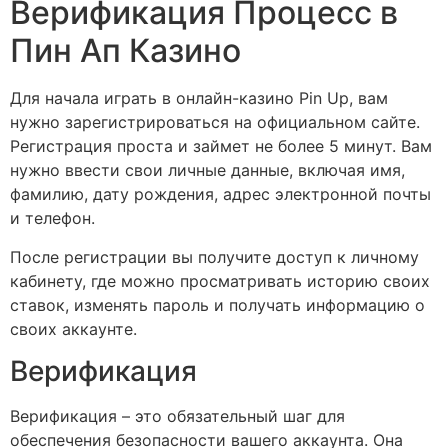
Верификация Процесс в
Пин Ап Казино
Для начала играть в онлайн-казино Pin Up, вам
нужно зарегистрироваться на официальном сайте.
Регистрация проста и займет не более 5 минут. Вам
нужно ввести свои личные данные, включая имя,
фамилию, дату рождения, адрес электронной почты
и телефон.
После регистрации вы получите доступ к личному
кабинету, где можно просматривать историю своих
ставок, изменять пароль и получать информацию о
своих аккаунте.
Верификация
Верификация – это обязательный шаг для
обеспечения безопасности вашего аккаунта. Она