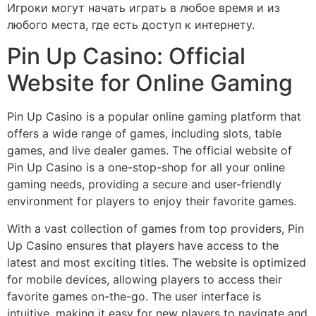
Игроки могут начать играть в любое время и из
любого места, где есть доступ к интернету.
Pin Up Casino: Official
Website for Online Gaming
Pin Up Casino is a popular online gaming platform that
offers a wide range of games, including slots, table
games, and live dealer games. The official website of
Pin Up Casino is a one-stop-shop for all your online
gaming needs, providing a secure and user-friendly
environment for players to enjoy their favorite games.
With a vast collection of games from top providers, Pin
Up Casino ensures that players have access to the
latest and most exciting titles. The website is optimized
for mobile devices, allowing players to access their
favorite games on-the-go. The user interface is
intuitive, making it easy for new players to navigate and