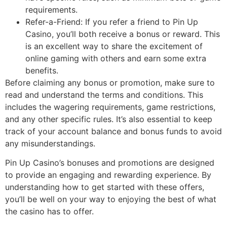
requirements.
Refer-a-Friend: If you refer a friend to Pin Up
Casino, you’ll both receive a bonus or reward. This
is an excellent way to share the excitement of
online gaming with others and earn some extra
benefits.
Before claiming any bonus or promotion, make sure to
read and understand the terms and conditions. This
includes the wagering requirements, game restrictions,
and any other specific rules. It’s also essential to keep
track of your account balance and bonus funds to avoid
any misunderstandings.
Pin Up Casino’s bonuses and promotions are designed
to provide an engaging and rewarding experience. By
understanding how to get started with these offers,
you’ll be well on your way to enjoying the best of what
the casino has to offer.