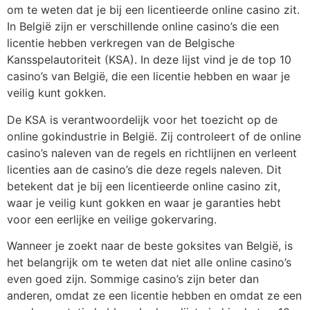
om te weten dat je bij een licentieerde online casino zit.
In België zijn er verschillende online casino’s die een
licentie hebben verkregen van de Belgische
Kansspelautoriteit (KSA). In deze lijst vind je de top 10
casino’s van België, die een licentie hebben en waar je
veilig kunt gokken.
De KSA is verantwoordelijk voor het toezicht op de
online gokindustrie in België. Zij controleert of de online
casino’s naleven van de regels en richtlijnen en verleent
licenties aan de casino’s die deze regels naleven. Dit
betekent dat je bij een licentieerde online casino zit,
waar je veilig kunt gokken en waar je garanties hebt
voor een eerlijke en veilige gokervaring.
Wanneer je zoekt naar de beste goksites van België, is
het belangrijk om te weten dat niet alle online casino’s
even goed zijn. Sommige casino’s zijn beter dan
anderen, omdat ze een licentie hebben en omdat ze een