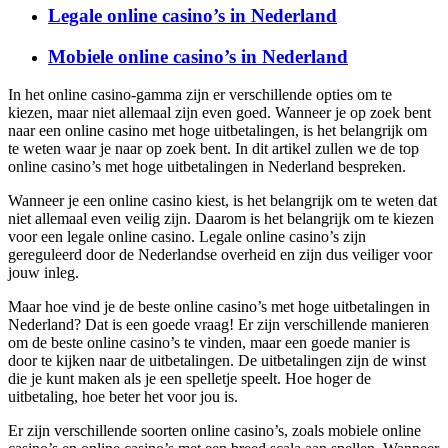
Legale online casino’s in Nederland
Mobiele online casino’s in Nederland
In het online casino-gamma zijn er verschillende opties om te
kiezen, maar niet allemaal zijn even goed. Wanneer je op zoek bent
naar een online casino met hoge uitbetalingen, is het belangrijk om
te weten waar je naar op zoek bent. In dit artikel zullen we de top
online casino’s met hoge uitbetalingen in Nederland bespreken.
Wanneer je een online casino kiest, is het belangrijk om te weten dat
niet allemaal even veilig zijn. Daarom is het belangrijk om te kiezen
voor een legale online casino. Legale online casino’s zijn
gereguleerd door de Nederlandse overheid en zijn dus veiliger voor
jouw inleg.
Maar hoe vind je de beste online casino’s met hoge uitbetalingen in
Nederland? Dat is een goede vraag! Er zijn verschillende manieren
om de beste online casino’s te vinden, maar een goede manier is
door te kijken naar de uitbetalingen. De uitbetalingen zijn de winst
die je kunt maken als je een spelletje speelt. Hoe hoger de
uitbetaling, hoe beter het voor jou is.
Er zijn verschillende soorten online casino’s, zoals mobiele online