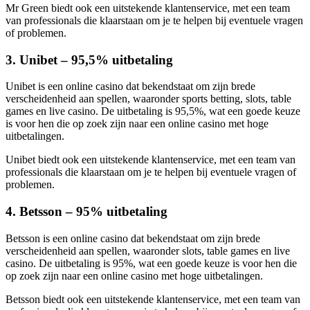
Mr Green biedt ook een uitstekende klantenservice, met een team
van professionals die klaarstaan om je te helpen bij eventuele vragen
of problemen.
3. Unibet – 95,5% uitbetaling
Unibet is een online casino dat bekendstaat om zijn brede
verscheidenheid aan spellen, waaronder sports betting, slots, table
games en live casino. De uitbetaling is 95,5%, wat een goede keuze
is voor hen die op zoek zijn naar een online casino met hoge
uitbetalingen.
Unibet biedt ook een uitstekende klantenservice, met een team van
professionals die klaarstaan om je te helpen bij eventuele vragen of
problemen.
4. Betsson – 95% uitbetaling
Betsson is een online casino dat bekendstaat om zijn brede
verscheidenheid aan spellen, waaronder slots, table games en live
casino. De uitbetaling is 95%, wat een goede keuze is voor hen die
op zoek zijn naar een online casino met hoge uitbetalingen.
Betsson biedt ook een uitstekende klantenservice, met een team van