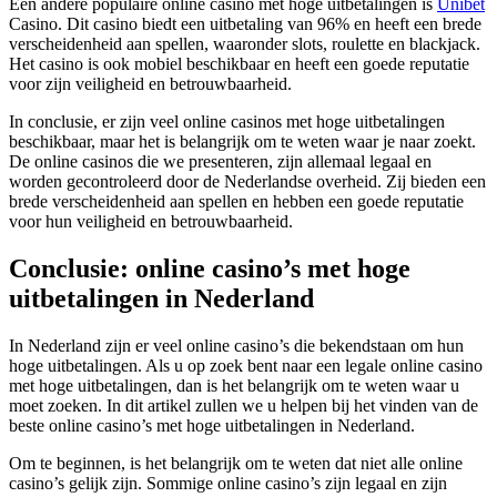
Een andere populaire online casino met hoge uitbetalingen is
Unibet
Casino. Dit casino biedt een uitbetaling van 96% en heeft een brede
verscheidenheid aan spellen, waaronder slots, roulette en blackjack.
Het casino is ook mobiel beschikbaar en heeft een goede reputatie
voor zijn veiligheid en betrouwbaarheid.
In conclusie, er zijn veel online casinos met hoge uitbetalingen
beschikbaar, maar het is belangrijk om te weten waar je naar zoekt.
De online casinos die we presenteren, zijn allemaal legaal en
worden gecontroleerd door de Nederlandse overheid. Zij bieden een
brede verscheidenheid aan spellen en hebben een goede reputatie
voor hun veiligheid en betrouwbaarheid.
Conclusie: online casino’s met hoge
uitbetalingen in Nederland
In Nederland zijn er veel online casino’s die bekendstaan om hun
hoge uitbetalingen. Als u op zoek bent naar een legale online casino
met hoge uitbetalingen, dan is het belangrijk om te weten waar u
moet zoeken. In dit artikel zullen we u helpen bij het vinden van de
beste online casino’s met hoge uitbetalingen in Nederland.
Om te beginnen, is het belangrijk om te weten dat niet alle online
casino’s gelijk zijn. Sommige online casino’s zijn legaal en zijn