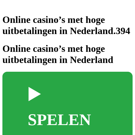
Online casino’s met hoge
uitbetalingen in Nederland.394
Online casino’s met hoge
uitbetalingen in Nederland
▶️
SPELEN