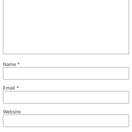
Name
*
Email
*
Website