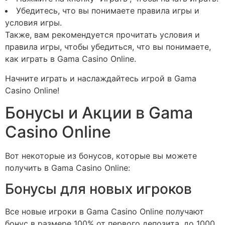
Убедитесь, что вы понимаете правила игры и
условия игры.
Также, вам рекомендуется прочитать условия и
правила игры, чтобы убедиться, что вы понимаете,
как играть в Gama Casino Online.
Начните играть и наслаждайтесь игрой в Gama
Casino Online!
Бонусы и Акции в Gama
Casino Online
Вот некоторые из бонусов, которые вы можете
получить в Gama Casino Online:
Бонусы для новых игроков
Все новые игроки в Gama Casino Online получают
бонус в размере 100% от первого депозита, до 1000