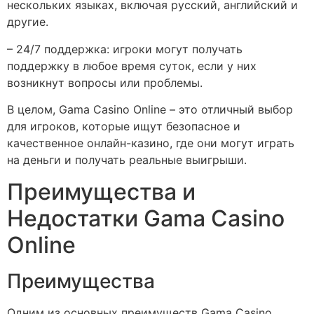
нескольких языках, включая русский, английский и
другие.
– 24/7 поддержка: игроки могут получать
поддержку в любое время суток, если у них
возникнут вопросы или проблемы.
В целом, Gama Casino Online – это отличный выбор
для игроков, которые ищут безопасное и
качественное онлайн-казино, где они могут играть
на деньги и получать реальные выигрыши.
Преимущества и
Недостатки Gama Casino
Online
Преимущества
Одним из основных преимуществ Gama Casino