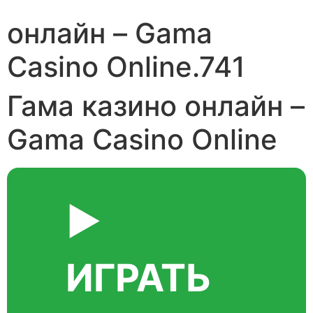
онлайн – Gama
Casino Online.741
Гама казино онлайн –
Gama Casino Online
▶️
ИГРАТЬ