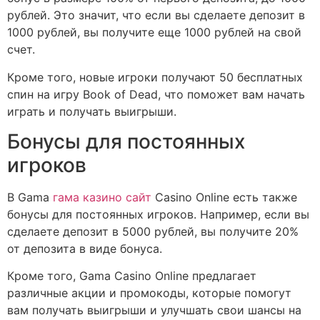
рублей. Это значит, что если вы сделаете депозит в
1000 рублей, вы получите еще 1000 рублей на свой
счет.
Кроме того, новые игроки получают 50 бесплатных
спин на игру Book of Dead, что поможет вам начать
играть и получать выигрыши.
Бонусы для постоянных
игроков
В Gama
гама казино сайт
Casino Online есть также
бонусы для постоянных игроков. Например, если вы
сделаете депозит в 5000 рублей, вы получите 20%
от депозита в виде бонуса.
Кроме того, Gama Casino Online предлагает
различные акции и промокоды, которые помогут
вам получать выигрыши и улучшать свои шансы на