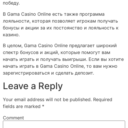
победу.
В Gama Casino Online есть также программа
лояльности, которая позволяет игрокам получать
бонусы и акции за их постоянство и лояльность к
казино.
В целом, Gama Casino Online предлагает широкий
спектр бонусов и акций, которые помогут вам
начать играть и получать выигрыши. Если вы хотите
начать играть в Gama Casino Online, то вам нужно
зарегистрироваться и сделать депозит.
Leave a Reply
Your email address will not be published.
Required
fields are marked
*
Comment