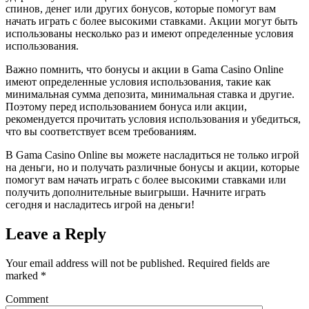
спинов, денег или других бонусов, которые помогут вам
начать играть с более высокими ставками. Акции могут быть
использованы несколько раз и имеют определенные условия
использования.
Важно помнить, что бонусы и акции в Gama Casino Online
имеют определенные условия использования, такие как
минимальная сумма депозита, минимальная ставка и другие.
Поэтому перед использованием бонуса или акции,
рекомендуется прочитать условия использования и убедиться,
что вы соответствует всем требованиям.
В Gama Casino Online вы можете насладиться не только игрой
на деньги, но и получать различные бонусы и акции, которые
помогут вам начать играть с более высокими ставками или
получить дополнительные выигрыши. Начните играть
сегодня и насладитесь игрой на деньги!
Leave a Reply
Your email address will not be published.
Required fields are
marked
*
Comment