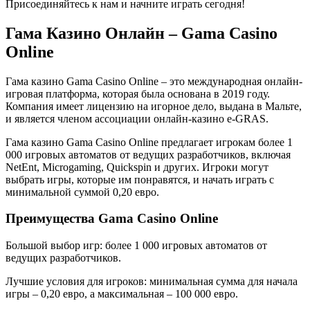
Присоединяйтесь к нам и начните играть сегодня!
Гама Казино Онлайн – Gama Casino
Online
Гама казино Gama Casino Online – это международная онлайн-
игровая платформа, которая была основана в 2019 году.
Компания имеет лицензию на игорное дело, выдана в Мальте,
и является членом ассоциации онлайн-казино e-GRAS.
Гама казино Gama Casino Online предлагает игрокам более 1
000 игровых автоматов от ведущих разработчиков, включая
NetEnt, Microgaming, Quickspin и других. Игроки могут
выбрать игры, которые им понравятся, и начать играть с
минимальной суммой 0,20 евро.
Преимущества Gama Casino Online
Большой выбор игр: более 1 000 игровых автоматов от
ведущих разработчиков.
Лучшие условия для игроков: минимальная сумма для начала
игры – 0,20 евро, а максимальная – 100 000 евро.