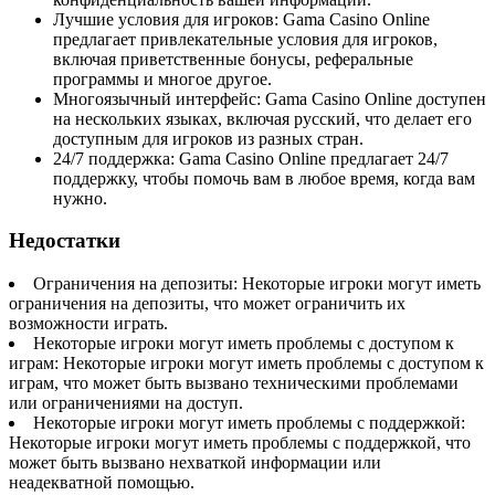
Лучшие условия для игроков: Gama Casino Online
предлагает привлекательные условия для игроков,
включая приветственные бонусы, реферальные
программы и многое другое.
Многоязычный интерфейс: Gama Casino Online доступен
на нескольких языках, включая русский, что делает его
доступным для игроков из разных стран.
24/7 поддержка: Gama Casino Online предлагает 24/7
поддержку, чтобы помочь вам в любое время, когда вам
нужно.
Недостатки
Ограничения на депозиты: Некоторые игроки могут иметь
ограничения на депозиты, что может ограничить их
возможности играть.
Некоторые игроки могут иметь проблемы с доступом к
играм: Некоторые игроки могут иметь проблемы с доступом к
играм, что может быть вызвано техническими проблемами
или ограничениями на доступ.
Некоторые игроки могут иметь проблемы с поддержкой:
Некоторые игроки могут иметь проблемы с поддержкой, что
может быть вызвано нехваткой информации или
неадекватной помощью.