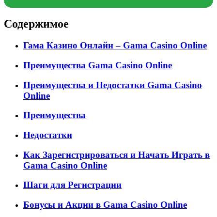
Содержимое
Гама Казино Онлайн – Gama Casino Online
Преимущества Gama Casino Online
Преимущества и Недостатки Gama Casino
Online
Преимущества
Недостатки
Как Зарегистрироваться и Начать Играть в
Gama Casino Online
Шаги для Регистрации
Бонусы и Акции в Gama Casino Online