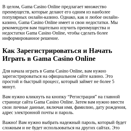
В целом, Gama Casino Online предлагает множество
преимуществ, которые делают его одним из наиболее
популярных онлайн-казино. Однако, как и любое онлайн-
казино, Gama Casino Online имеет и свои недостатки. Мы
рекомендуем вам тщательно изучить преимущества и
недостатки Gama Casino Online, чтобы сделать более
информированное решение.
Как Зарегистрироваться и Начать
Играть в Gama Casino Online
Для начала играть в Gama Casino Online, вам нужно
зарегистрироваться на официальном сайте казино. Это
простой и быстрый процесс, который займет не более 5
минут.
Вам нужно кликнуть на кнопку “Регистрация” на главной
странице сайта Gama Casino Online. Затем вам нужно ввести
свои личные данные, включая имя, фамилию, дату рождения,
адрес электронной почты и пароль.
Важно! Вам нужно выбрать надежный пароль, который будет
сложным и не будет использоваться на других сайтах. Это