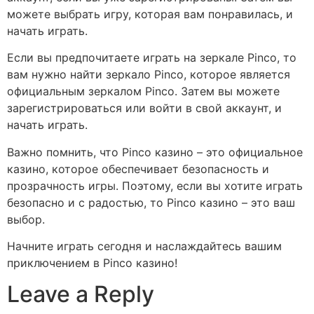
можете выбрать игру, которая вам понравилась, и
начать играть.
Если вы предпочитаете играть на зеркале Pinco, то
вам нужно найти зеркало Pinco, которое является
официальным зеркалом Pinco. Затем вы можете
зарегистрироваться или войти в свой аккаунт, и
начать играть.
Важно помнить, что Pinco казино – это официальное
казино, которое обеспечивает безопасность и
прозрачность игры. Поэтому, если вы хотите играть
безопасно и с радостью, то Pinco казино – это ваш
выбор.
Начните играть сегодня и наслаждайтесь вашим
приключением в Pinco казино!
Leave a Reply