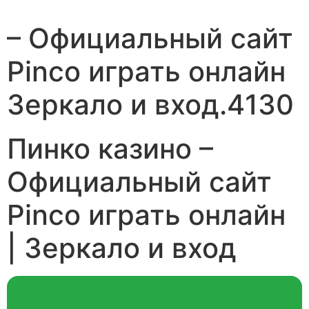
– Официальный сайт
Pinco играть онлайн
Зеркало и вход.4130
Пинко казино –
Официальный сайт
Pinco играть онлайн
| Зеркало и вход