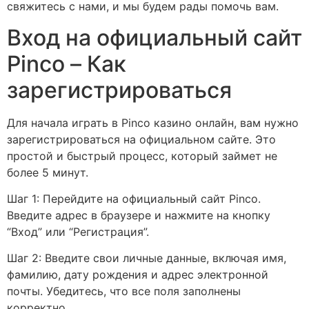
свяжитесь с нами, и мы будем рады помочь вам.
Вход на официальный сайт
Pinco – Как
зарегистрироваться
Для начала играть в Pinco казино онлайн, вам нужно
зарегистрироваться на официальном сайте. Это
простой и быстрый процесс, который займет не
более 5 минут.
Шаг 1: Перейдите на официальный сайт Pinco.
Введите адрес в браузере и нажмите на кнопку
“Вход” или “Регистрация”.
Шаг 2: Введите свои личные данные, включая имя,
фамилию, дату рождения и адрес электронной
почты. Убедитесь, что все поля заполнены
корректно.