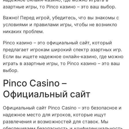
азартные игры, то Pinco казино – это ваш выбор.
Важно! Перед игрой, убедитесь, что вы знакомы с
условиями и правилами игры, чтобы не возникло
никаких проблем.
Pinco казино – это официальный сайт, который
предлагает игрокам широкий спектр азартных игр.
Если вы ищете надежное онлайн-казино, где можно
играть в азартные игры, то Pinco казино – это ваш
выбор.
Pinco Casino –
Официальный сайт
Официальный сайт Pinco Casino – это безопасное и
надежное место для игроков, которые ищут
развлечения и возможностей для ставок. Мы
обеспечиваем безопасность и конфиденциальность