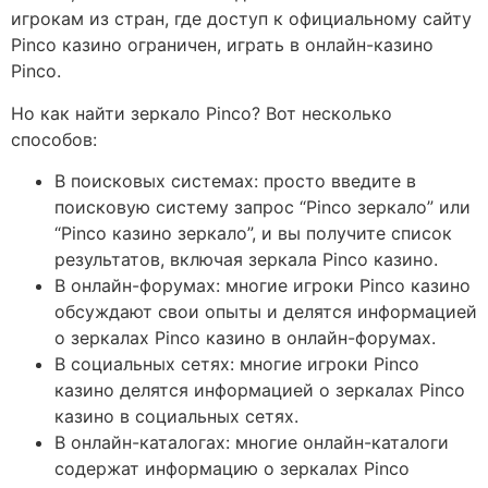
игрокам из стран, где доступ к официальному сайту
Pinco казино ограничен, играть в онлайн-казино
Pinco.
Но как найти зеркало Pinco? Вот несколько
способов:
В поисковых системах: просто введите в
поисковую систему запрос “Pinco зеркало” или
“Pinco казино зеркало”, и вы получите список
результатов, включая зеркала Pinco казино.
В онлайн-форумах: многие игроки Pinco казино
обсуждают свои опыты и делятся информацией
о зеркалах Pinco казино в онлайн-форумах.
В социальных сетях: многие игроки Pinco
казино делятся информацией о зеркалах Pinco
казино в социальных сетях.
В онлайн-каталогах: многие онлайн-каталоги
содержат информацию о зеркалах Pinco