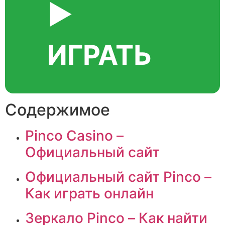
▶️
ИГРАТЬ
Содержимое
Pinco Casino –
Официальный сайт
Официальный сайт Pinco –
Как играть онлайн
Зеркало Pinco – Как найти