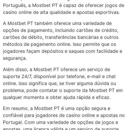
Português, a Mostbet PT é capaz de oferecer jogos de
casino online de alta qualidade e apostas esportivas.
A Mostbet PT também oferece uma variedade de
opções de pagamento, incluindo cartões de crédito,
cartões de débito, transferências bancárias e outros
métodos de pagamento online. Isso permite que os
jogadores façam depósitos e saques com facilidade e
segurança.
Além disso, a Mostbet PT oferece um serviço de
suporte 24/7, disponível por telefone, e-mail e chat
online. Isso significa que, se tiver alguma dúvida ou
problema, pode contatar o suporte da Mostbet PT em
qualquer momento e obter ajuda rápida e eficaz.
Em resumo, a Mostbet PT é uma opção segura e
confiável para jogadores de casino online e apostas no
Portugal. Com uma variedade de opções de jogos e
apostas, uma licença válida e um serviço de suporte