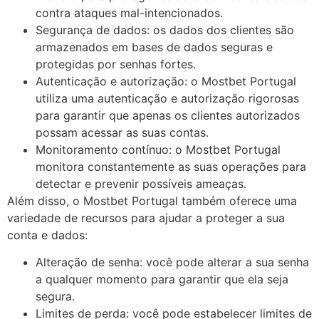
contra ataques mal-intencionados.
Segurança de dados: os dados dos clientes são
armazenados em bases de dados seguras e
protegidas por senhas fortes.
Autenticação e autorização: o Mostbet Portugal
utiliza uma autenticação e autorização rigorosas
para garantir que apenas os clientes autorizados
possam acessar as suas contas.
Monitoramento contínuo: o Mostbet Portugal
monitora constantemente as suas operações para
detectar e prevenir possíveis ameaças.
Além disso, o Mostbet Portugal também oferece uma
variedade de recursos para ajudar a proteger a sua
conta e dados:
Alteração de senha: você pode alterar a sua senha
a qualquer momento para garantir que ela seja
segura.
Limites de perda: você pode estabelecer limites de