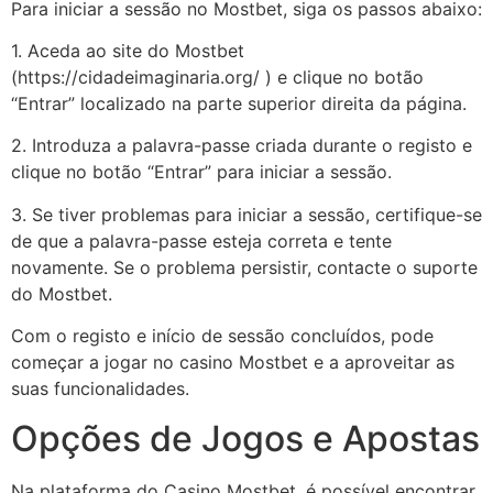
Para iniciar a sessão no Mostbet, siga os passos abaixo:
1. Aceda ao site do Mostbet
(https://cidadeimaginaria.org/ ) e clique no botão
“Entrar” localizado na parte superior direita da página.
2. Introduza a palavra-passe criada durante o registo e
clique no botão “Entrar” para iniciar a sessão.
3. Se tiver problemas para iniciar a sessão, certifique-se
de que a palavra-passe esteja correta e tente
novamente. Se o problema persistir, contacte o suporte
do Mostbet.
Com o registo e início de sessão concluídos, pode
começar a jogar no casino Mostbet e a aproveitar as
suas funcionalidades.
Opções de Jogos e Apostas
Na plataforma do Casino Mostbet, é possível encontrar