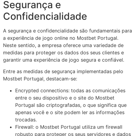
Segurança e
Confidencialidade
A segurança e confidencialidade são fundamentais para
a experiência de jogo online no Mostbet Portugal.
Neste sentido, a empresa oferece uma variedade de
medidas para proteger os dados dos seus clientes e
garantir uma experiência de jogo segura e confiável.
Entre as medidas de segurança implementadas pelo
Mostbet Portugal, destacam-se:
Encrypted connections: todas as comunicações
entre o seu dispositivo e o site do Mostbet
Portugal são criptografadas, o que significa que
apenas você e o site podem ler as informações
trocadas.
Firewall: o Mostbet Portugal utiliza um firewall
robusto para proteger os seus servidores e dados