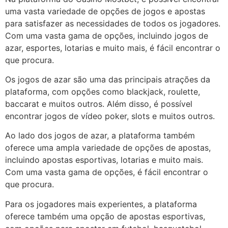
uma vasta variedade de opções de jogos e apostas
para satisfazer as necessidades de todos os jogadores.
Com uma vasta gama de opções, incluindo jogos de
azar, esportes, lotarias e muito mais, é fácil encontrar o
que procura.
Os jogos de azar são uma das principais atrações da
plataforma, com opções como blackjack, roulette,
baccarat e muitos outros. Além disso, é possível
encontrar jogos de vídeo poker, slots e muitos outros.
Ao lado dos jogos de azar, a plataforma também
oferece uma ampla variedade de opções de apostas,
incluindo apostas esportivas, lotarias e muito mais.
Com uma vasta gama de opções, é fácil encontrar o
que procura.
Para os jogadores mais experientes, a plataforma
oferece também uma opção de apostas esportivas,