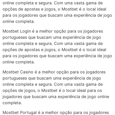
online completa e segura. Com uma vasta gama de
opções de apostas e jogos, o Mostbet é o local ideal
para os jogadores que buscam uma experiência de jogo
online completa.
Mostbet Login é a melhor opção para os jogadores
portugueses que buscam uma experiência de jogo
online completa e segura. Com uma vasta gama de
opções de apostas e jogos, o Mostbet é o local ideal
para os jogadores que buscam uma experiência de jogo
online completa.
Mostbet Casino é a melhor opção para os jogadores
portugueses que buscam uma experiência de jogo
online completa e segura. Com uma vasta gama de
opções de jogos, o Mostbet é o local ideal para os
jogadores que buscam uma experiência de jogo online
completa.
Mostbet Portugal é a melhor opção para os jogadores