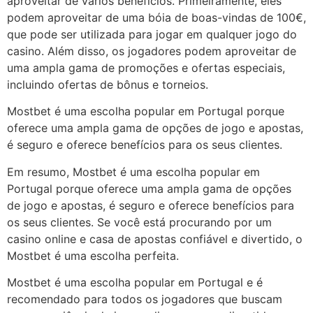
aproveitar de vários benefícios. Primeiramente, eles
podem aproveitar de uma bóia de boas-vindas de 100€,
que pode ser utilizada para jogar em qualquer jogo do
casino. Além disso, os jogadores podem aproveitar de
uma ampla gama de promoções e ofertas especiais,
incluindo ofertas de bônus e torneios.
Mostbet é uma escolha popular em Portugal porque
oferece uma ampla gama de opções de jogo e apostas,
é seguro e oferece benefícios para os seus clientes.
Em resumo, Mostbet é uma escolha popular em
Portugal porque oferece uma ampla gama de opções
de jogo e apostas, é seguro e oferece benefícios para
os seus clientes. Se você está procurando por um
casino online e casa de apostas confiável e divertido, o
Mostbet é uma escolha perfeita.
Mostbet é uma escolha popular em Portugal e é
recomendado para todos os jogadores que buscam