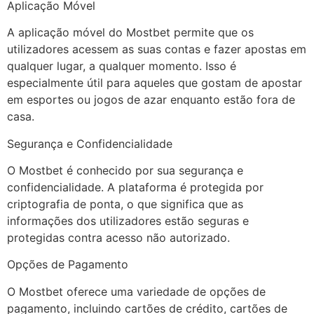
Aplicação Móvel
A aplicação móvel do Mostbet permite que os
utilizadores acessem as suas contas e fazer apostas em
qualquer lugar, a qualquer momento. Isso é
especialmente útil para aqueles que gostam de apostar
em esportes ou jogos de azar enquanto estão fora de
casa.
Segurança e Confidencialidade
O Mostbet é conhecido por sua segurança e
confidencialidade. A plataforma é protegida por
criptografia de ponta, o que significa que as
informações dos utilizadores estão seguras e
protegidas contra acesso não autorizado.
Opções de Pagamento
O Mostbet oferece uma variedade de opções de
pagamento, incluindo cartões de crédito, cartões de