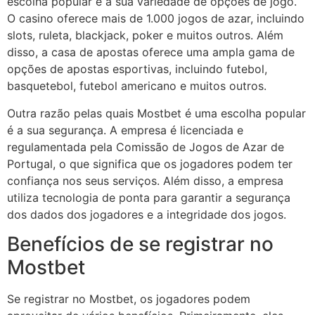
escolha popular é a sua variedade de opções de jogo.
O casino oferece mais de 1.000 jogos de azar, incluindo
slots, ruleta, blackjack, poker e muitos outros. Além
disso, a casa de apostas oferece uma ampla gama de
opções de apostas esportivas, incluindo futebol,
basquetebol, futebol americano e muitos outros.
Outra razão pelas quais Mostbet é uma escolha popular
é a sua segurança. A empresa é licenciada e
regulamentada pela Comissão de Jogos de Azar de
Portugal, o que significa que os jogadores podem ter
confiança nos seus serviços. Além disso, a empresa
utiliza tecnologia de ponta para garantir a segurança
dos dados dos jogadores e a integridade dos jogos.
Benefícios de se registrar no
Mostbet
Se registrar no Mostbet, os jogadores podem