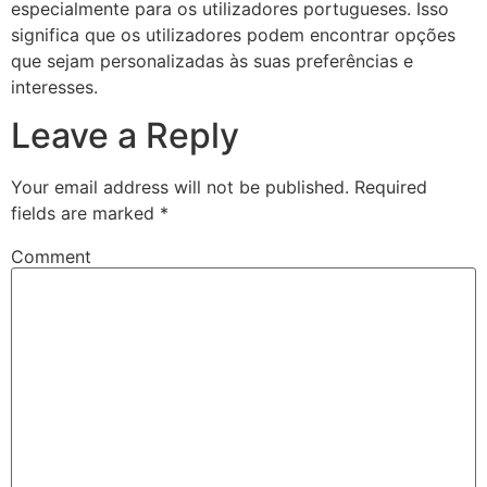
especialmente para os utilizadores portugueses. Isso
significa que os utilizadores podem encontrar opções
que sejam personalizadas às suas preferências e
interesses.
Leave a Reply
Your email address will not be published.
Required
fields are marked
*
Comment