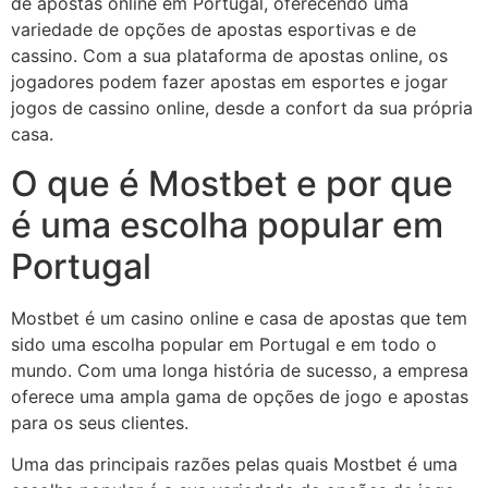
de apostas online em Portugal, oferecendo uma
variedade de opções de apostas esportivas e de
cassino. Com a sua plataforma de apostas online, os
jogadores podem fazer apostas em esportes e jogar
jogos de cassino online, desde a confort da sua própria
casa.
O que é Mostbet e por que
é uma escolha popular em
Portugal
Mostbet é um casino online e casa de apostas que tem
sido uma escolha popular em Portugal e em todo o
mundo. Com uma longa história de sucesso, a empresa
oferece uma ampla gama de opções de jogo e apostas
para os seus clientes.
Uma das principais razões pelas quais Mostbet é uma