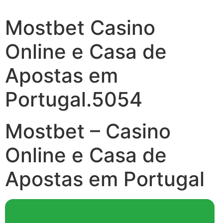
Mostbet Casino
Online e Casa de
Apostas em
Portugal.5054
Mostbet – Casino
Online e Casa de
Apostas em Portugal