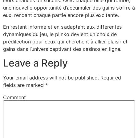
leurs chances de succès. Avec chaque bille qui tombe,
une nouvelle opportunité d’accumuler des gains s’offre à
eux, rendant chaque partie encore plus excitante.
En restant informé et en s’adaptant aux différentes
dynamiques du jeu, le plinko devient un choix de
prédilection pour ceux qui cherchent à allier plaisir et
gains dans l’univers captivant des casinos en ligne.
Leave a Reply
Your email address will not be published.
Required
fields are marked
*
Comment