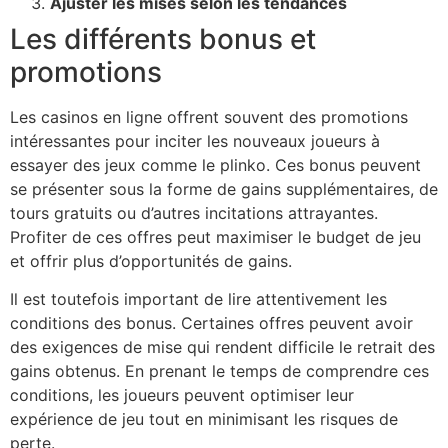
Ajuster les mises selon les tendances
Les différents bonus et
promotions
Les casinos en ligne offrent souvent des promotions
intéressantes pour inciter les nouveaux joueurs à
essayer des jeux comme le plinko. Ces bonus peuvent
se présenter sous la forme de gains supplémentaires, de
tours gratuits ou d’autres incitations attrayantes.
Profiter de ces offres peut maximiser le budget de jeu
et offrir plus d’opportunités de gains.
Il est toutefois important de lire attentivement les
conditions des bonus. Certaines offres peuvent avoir
des exigences de mise qui rendent difficile le retrait des
gains obtenus. En prenant le temps de comprendre ces
conditions, les joueurs peuvent optimiser leur
expérience de jeu tout en minimisant les risques de
perte.