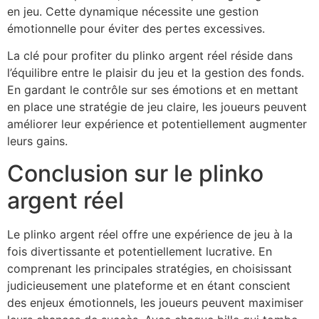
en jeu. Cette dynamique nécessite une gestion
émotionnelle pour éviter des pertes excessives.
La clé pour profiter du plinko argent réel réside dans
l’équilibre entre le plaisir du jeu et la gestion des fonds.
En gardant le contrôle sur ses émotions et en mettant
en place une stratégie de jeu claire, les joueurs peuvent
améliorer leur expérience et potentiellement augmenter
leurs gains.
Conclusion sur le plinko
argent réel
Le plinko argent réel offre une expérience de jeu à la
fois divertissante et potentiellement lucrative. En
comprenant les principales stratégies, en choisissant
judicieusement une plateforme et en étant conscient
des enjeux émotionnels, les joueurs peuvent maximiser