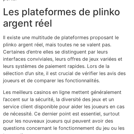
Les plateformes de plinko
argent réel
Il existe une multitude de plateformes proposant le
plinko argent réel, mais toutes ne se valent pas.
Certaines d’entre elles se distinguent par leurs
interfaces conviviales, leurs offres de jeux variées et
leurs systèmes de paiement rapides. Lors de la
sélection d’un site, il est crucial de vérifier les avis des
joueurs et de comparer les fonctionnalités.
Les meilleurs casinos en ligne mettent généralement
l’accent sur la sécurité, la diversité des jeux et un
service client disponible pour aider les joueurs en cas
de nécessité. Ce dernier point est essentiel, surtout
pour les nouveaux joueurs qui peuvent avoir des
questions concernant le fonctionnement du jeu ou les