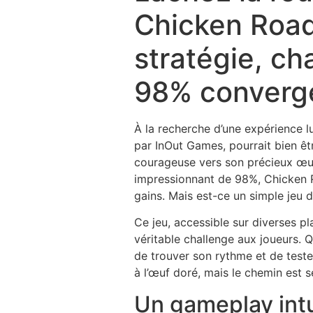
Chicken Road
stratégie, ch
98% converge
À la recherche d’une expérience l
par InOut Games, pourrait bien êtr
courageuse vers son précieux œuf
impressionnant de 98%, Chicken Ro
gains. Mais est-ce un simple jeu d
Ce jeu, accessible sur diverses pl
véritable challenge aux joueurs. Q
de trouver son rythme et de teste
à l’œuf doré, mais le chemin est 
Un gameplay intui