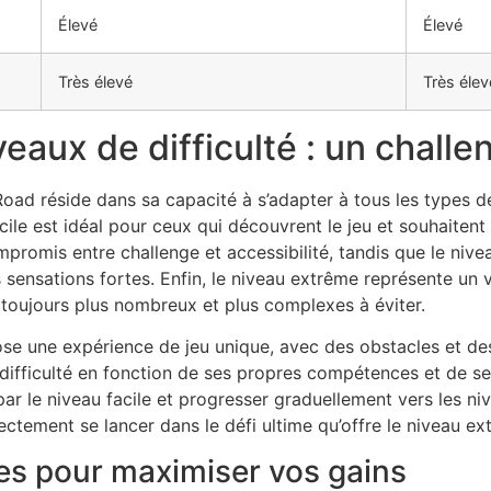
Élevé
Élevé
Très élevé
Très élev
veaux de difficulté : un chall
Road réside dans sa capacité à s’adapter à tous les types d
acile est idéal pour ceux qui découvrent le jeu et souhaitent
romis entre challenge et accessibilité, tandis que le niveau
sensations fortes. Enfin, le niveau extrême représente un vé
 toujours plus nombreux et plus complexes à éviter.
se une expérience de jeu unique, avec des obstacles et des
 difficulté en fonction de ses propres compétences et de se
 le niveau facile et progresser graduellement vers les nivea
ctement se lancer dans le défi ultime qu’offre le niveau ex
ces pour maximiser vos gains