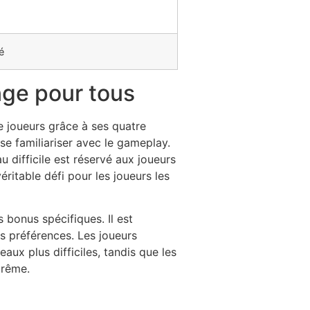
é
enge pour tous
e joueurs grâce à ses quatre
 se familiariser avec le gameplay.
 difficile est réservé aux joueurs
ritable défi pour les joueurs les
 bonus spécifiques. Il est
s préférences. Les joueurs
ux plus difficiles, tandis que les
trême.