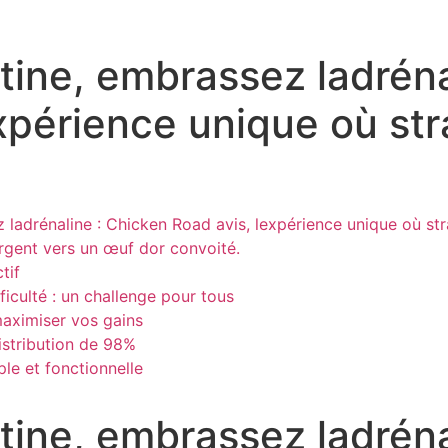
utine, embrassez ladrén
xpérience unique où str
 ladrénaline : Chicken Road avis, lexpérience unique où str
rgent vers un œuf dor convoité.
tif
ficulté : un challenge pour tous
maximiser vos gains
istribution de 98%
ple et fonctionnelle
tine, embrassez ladréna