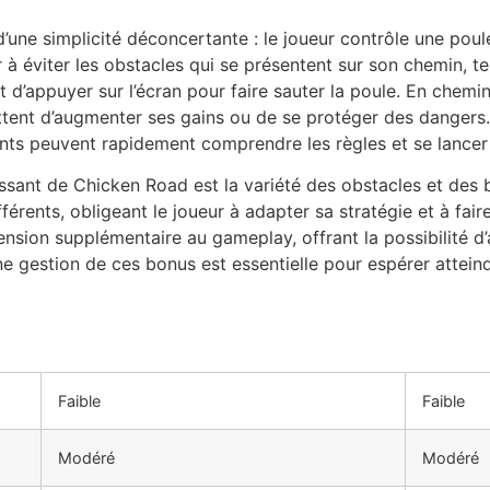
d’une simplicité déconcertante : le joueur contrôle une po
er à éviter les obstacles qui se présentent sur son chemin, t
fit d’appuyer sur l’écran pour faire sauter la poule. En chem
ttent d’augmenter ses gains ou de se protéger des dangers. L
nts peuvent rapidement comprendre les règles et se lancer 
essant de Chicken Road est la variété des obstacles et des
fférents, obligeant le joueur à adapter sa stratégie et à fai
nsion supplémentaire au gameplay, offrant la possibilité d
 gestion de ces bonus est essentielle pour espérer atteind
Faible
Faible
Modéré
Modéré