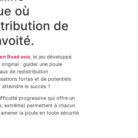
ue où
tribution de
voité.
en Road avis
, le jeu développé
original : guider une poule
ux de redistribution
sations fortes et de potentiels
 atteindre le succès ?
fficulté progressive qui offre un
ile, extrême) permettent à chacun
 amener la poule en toute sécurité