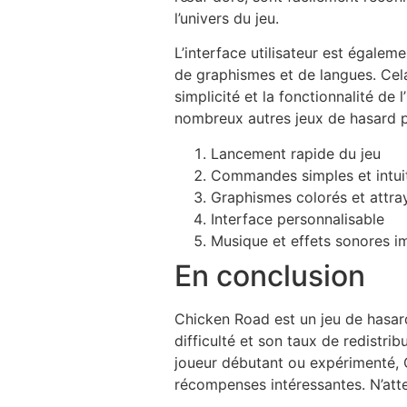
l’univers du jeu.
L’interface utilisateur est égalem
de graphismes et de langues. Cela 
simplicité et la fonctionnalité de
nombreux autres jeux de hasard pl
Lancement rapide du jeu
Commandes simples et intui
Graphismes colorés et attra
Interface personnalisable
Musique et effets sonores i
En conclusion
Chicken Road est un jeu de hasard
difficulté et son taux de redistri
joueur débutant ou expérimenté, C
récompenses intéressantes. N’atte