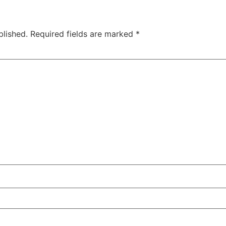
blished.
Required fields are marked
*