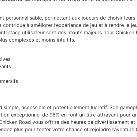
ent personnalisable, permettant aux joueurs de choisir leur
contribue à améliorer l’expérience de jeu et à rendre le jeu
 l’interface utilisateur sont des atouts majeurs pour Chicke
us complexes et moins intuitifs.
tives
yants
mmersifs
 simple, accessible et potentiellement lucratif. Son gamepla
bution exceptionnel de 98% en font un titre attrayant pour 
hicken Road vous offrira des heures de divertissement et l
ndez plus pour tenter votre chance et rejoindre l’aventure