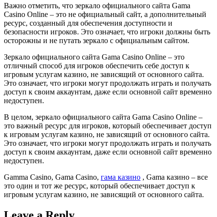
Важно отметить, что зеркало официального сайта Gama
Casino Online – это не официальный сайт, а дополнительный
ресурс, созданный для обеспечения доступности и
безопасности игроков. Это означает, что игроки должны быть
осторожны и не путать зеркало с официальным сайтом.
Зеркало официального сайта Gama Casino Online – это
отличный способ для игроков обеспечить себе доступ к
игровым услугам казино, не зависящий от основного сайта.
Это означает, что игроки могут продолжать играть и получать
доступ к своим аккаунтам, даже если основной сайт временно
недоступен.
В целом, зеркало официального сайта Gama Casino Online –
это важный ресурс для игроков, который обеспечивает доступ
к игровым услугам казино, не зависящий от основного сайта.
Это означает, что игроки могут продолжать играть и получать
доступ к своим аккаунтам, даже если основной сайт временно
недоступен.
Gamma Casino, Gama Casino,
гама казино
, Gama казино – все
это один и тот же ресурс, который обеспечивает доступ к
игровым услугам казино, не зависящий от основного сайта.
Leave a Reply