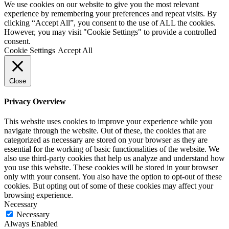
We use cookies on our website to give you the most relevant
experience by remembering your preferences and repeat visits. By
clicking “Accept All”, you consent to the use of ALL the cookies.
However, you may visit "Cookie Settings" to provide a controlled
consent.
Cookie Settings
Accept All
Close
Privacy Overview
This website uses cookies to improve your experience while you
navigate through the website. Out of these, the cookies that are
categorized as necessary are stored on your browser as they are
essential for the working of basic functionalities of the website. We
also use third-party cookies that help us analyze and understand how
you use this website. These cookies will be stored in your browser
only with your consent. You also have the option to opt-out of these
cookies. But opting out of some of these cookies may affect your
browsing experience.
Necessary
Necessary
Always Enabled