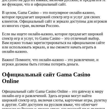
же функции, что и официальный сайт.
В целом, Gama Casino – это популярное онлайн-казино,
которое предлагает широкий спектр игр и услуг для своих
клиентов. Официальный сайт и зеркало доступны для игроков
из многих стран, включая Россию.
Если вы ищете онлайн-казино, которое предлагает широкий
спектр игр и услуг, то Gama Casino – это отличный выбор.
Вам нужно только зарегистрироваться на официальном сайте
или использовать зеркало, и вы сможете начать играть в
онлайн-казино.
Важно! Помните, что онлайн-казино – это развлечение, и
игроки должны быть готовы потерять деньги.
Официальный сайт Gama Casino
Online
Официальный сайт Gama Casino Online – это gateway к миру
онлайн-игр и развлечений. Здесь игроки могут найти
широкий спектр игр, включая слоты, карточные игры, рулетку
и другие. Сайт доступен на русском языке, что облегчает
игрокам из России и других стран, где русский язык является