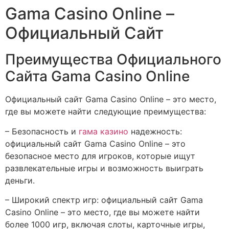
Gama Casino Online –
Официальный Сайт
Преимущества Официального
Сайта Gama Casino Online
Официальный сайт Gama Casino Online – это место,
где вы можете найти следующие преимущества:
– Безопасность и
гама казино
надежность:
официальный сайт Gama Casino Online – это
безопасное место для игроков, которые ищут
развлекательные игры и возможность выиграть
деньги.
– Широкий спектр игр: официальный сайт Gama
Casino Online – это место, где вы можете найти
более 1000 игр, включая слоты, карточные игры,