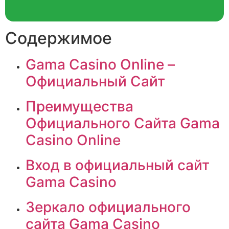
Содержимое
Gama Casino Online –
Официальный Сайт
Преимущества
Официального Сайта Gama
Casino Online
Вход в официальный сайт
Gama Casino
Зеркало официального
сайта Gama Casino