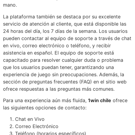
mano.
La plataforma también se destaca por su excelente
servicio de atención al cliente, que está disponible las
24 horas del día, los 7 días de la semana. Los usuarios
pueden contactar al equipo de soporte a través de chat
en vivo, correo electrónico o teléfono, y recibir
asistencia en español. El equipo de soporte está
capacitado para resolver cualquier duda o problema
que los usuarios puedan tener, garantizando una
experiencia de juego sin preocupaciones. Además, la
sección de preguntas frecuentes (FAQ) en el sitio web
ofrece respuestas a las preguntas más comunes.
Para una experiencia aún más fluida,
1win chile
ofrece
las siguientes opciones de contacto:
Chat en Vivo
Correo Electrónico
Teléfono (horarios específicos)