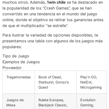
muchos otros. Además,
1win chile
se ha destacado en
la popularidad de los “Crash Games”, que se han
convertido en una tendencia en el mundo del juego
online, donde el objetivo es retirar tus ganancias antes
de que el multiplicador “se estrelle”.
Para ilustrar la variedad de opciones disponibles, te
presentamos una tabla con algunos de los juegos más
populares:
Tipo de Juego
Ejemplos de Juegos
Proveedor
Tragamonedas
Book of Dead,
Play’n GO,
Starburst, Gonzo’s
NetEnt,
Quest
Microgaming
Juegos de
Ruleta Europea,
Evolution
Mesa
Blackjack Classic,
Gaming,