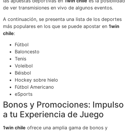
las apuestas deportivas en
1win chile
es la posibilidad
de ver transmisiones en vivo de algunos eventos.
A continuación, se presenta una lista de los deportes
más populares en los que se puede apostar en
1win
chile
:
Fútbol
Baloncesto
Tenis
Voleibol
Béisbol
Hockey sobre hielo
Fútbol Americano
eSports
Bonos y Promociones: Impulso
a tu Experiencia de Juego
1win chile
ofrece una amplia gama de bonos y