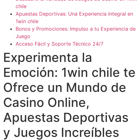
chile
Apuestas Deportivas: Una Experiencia Integral en
1win chile
Bonos y Promociones: Impulso a tu Experiencia de
Juego
Acceso Fácil y Soporte Técnico 24/7
Experimenta la
Emoción: 1win chile te
Ofrece un Mundo de
Casino Online,
Apuestas Deportivas
y Juegos Increíbles