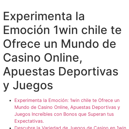
Experimenta la
Emoción 1win chile te
Ofrece un Mundo de
Casino Online,
Apuestas Deportivas
y Juegos
Experimenta la Emoción: 1win chile te Ofrece un
Mundo de Casino Online, Apuestas Deportivas y
Juegos Increíbles con Bonos que Superan tus
Expectativas.
Descubre la Variedad de Juegos de Casino en 1win