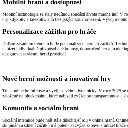
Mobilní hraní a dostupnost
Mobilní technologie se staly nedílnou součástí života mnoha lidí. V r
hry kdykoliv a kdekoliv, a to bez jakýchkoliv omezení. Vývoj mobilníc
Personalizace zážitku pro hráče
Dalším zásadním trendem bude personalizace herních zážitků. Techno
nabízet individuálně přizpůsobené bonusy, doporučení her a marketing
designovat si vlastní herní prostředí.
Nové herní možnosti a inovativní hry
Trh s online hrami roste a vyvíjí se velmi dynamicky. V roce 2025 se
založené na blockchainu, které nabízejí zvýšenou transparentnost a spr
Komunita a sociální hraní
Sociální interakce bude hrát stále důležitější roli v online hraní. Onli
skupinám a sdílení zážitků má potenciál zvýšit zábavu a udržet hráče 