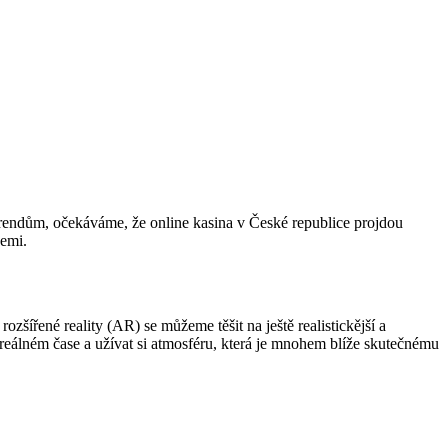
 trendům, očekáváme, že online kasina v České republice projdou
zemi.
ozšířené reality (AR) se můžeme těšit na ještě realistickější a
v reálném čase a užívat si atmosféru, která je mnohem blíže skutečnému