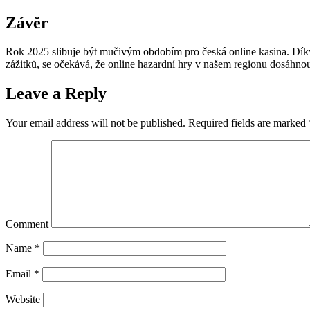
Závěr
Rok 2025 slibuje být mučivým obdobím pro česká online kasina. Díky
zážitků, se očekává, že online hazardní hry v našem regionu dosáhnou 
Leave a Reply
Your email address will not be published.
Required fields are marked
Comment
Name
*
Email
*
Website