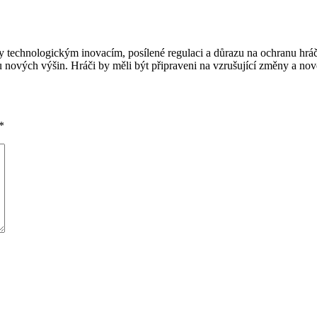
 technologickým inovacím, posílené regulaci a důrazu na ochranu hrá
nových výšin. Hráči by měli být připraveni na vzrušující změny a nové 
*