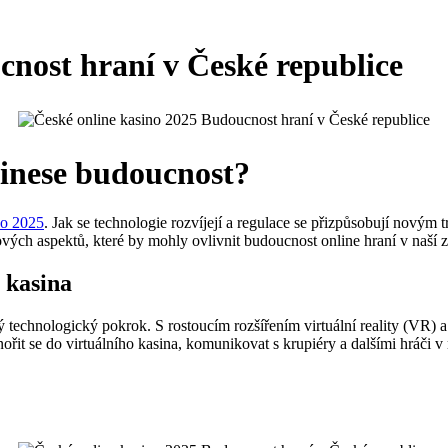
cnost hraní v České republice
řinese budoucnost?
no 2025
. Jak se technologie rozvíjejí a regulace se přizpůsobují novým
ých aspektů, které by mohly ovlivnit budoucnost online hraní v naší 
 kasina
ý technologický pokrok. S rostoucím rozšířením virtuální reality (VR) a r
ořit se do virtuálního kasina, komunikovat s krupiéry a dalšími hráči 