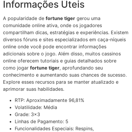
Informações Úteis
A popularidade de
fortune tiger
gerou uma
comunidade online ativa, onde os jogadores
compartilham dicas, estratégias e experiências. Existem
diversos fóruns e sites especializados em caça-níqueis
online onde você pode encontrar informações
adicionais sobre o jogo. Além disso, muitos cassinos
online oferecem tutoriais e guias detalhados sobre
como jogar
fortune tiger
, aprofundando seu
conhecimento e aumentando suas chances de sucesso.
Explore esses recursos para se manter atualizado e
aprimorar suas habilidades.
RTP: Aproximadamente 96,81%
Volatilidade: Média
Grade: 3×3
Linhas de Pagamento: 5
Funcionalidades Especiais: Respins,