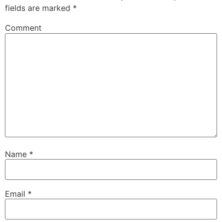
fields are marked
*
Comment
Name
*
Email
*