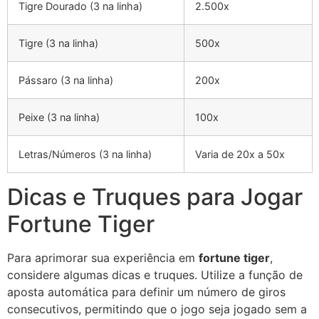
Tigre Dourado (3 na linha)
2.500x
Tigre (3 na linha)
500x
Pássaro (3 na linha)
200x
Peixe (3 na linha)
100x
Letras/Números (3 na linha)
Varia de 20x a 50x
Dicas e Truques para Jogar
Fortune Tiger
Para aprimorar sua experiência em
fortune tiger
,
considere algumas dicas e truques. Utilize a função de
aposta automática para definir um número de giros
consecutivos, permitindo que o jogo seja jogado sem a