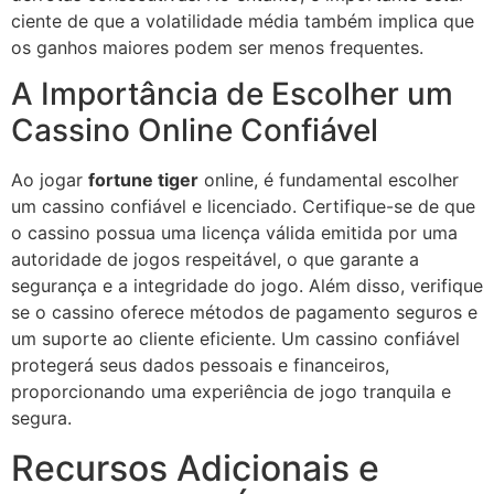
ciente de que a volatilidade média também implica que
os ganhos maiores podem ser menos frequentes.
A Importância de Escolher um
Cassino Online Confiável
Ao jogar
fortune tiger
online, é fundamental escolher
um cassino confiável e licenciado. Certifique-se de que
o cassino possua uma licença válida emitida por uma
autoridade de jogos respeitável, o que garante a
segurança e a integridade do jogo. Além disso, verifique
se o cassino oferece métodos de pagamento seguros e
um suporte ao cliente eficiente. Um cassino confiável
protegerá seus dados pessoais e financeiros,
proporcionando uma experiência de jogo tranquila e
segura.
Recursos Adicionais e