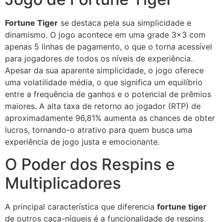
Fortune Tiger
se destaca pela sua simplicidade e
dinamismo. O jogo acontece em uma grade 3×3 com
apenas 5 linhas de pagamento, o que o torna acessível
para jogadores de todos os níveis de experiência.
Apesar da sua aparente simplicidade, o jogo oferece
uma volatilidade média, o que significa um equilíbrio
entre a frequência de ganhos e o potencial de prêmios
maiores. A alta taxa de retorno ao jogador (RTP) de
aproximadamente 96,81% aumenta as chances de obter
lucros, tornando-o atrativo para quem busca uma
experiência de jogo justa e emocionante.
O Poder dos Respins e
Multiplicadores
A principal característica que diferencia
fortune tiger
de outros caça-níqueis é a funcionalidade de respins