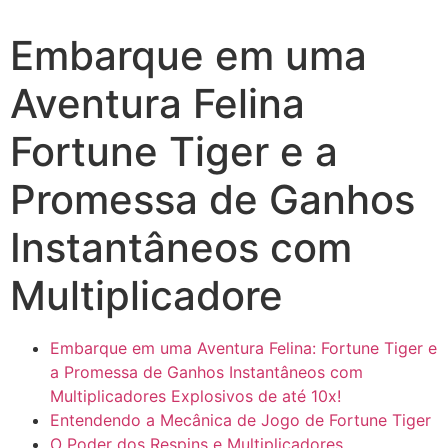
Embarque em uma
Aventura Felina
Fortune Tiger e a
Promessa de Ganhos
Instantâneos com
Multiplicadore
Embarque em uma Aventura Felina: Fortune Tiger e
a Promessa de Ganhos Instantâneos com
Multiplicadores Explosivos de até 10x!
Entendendo a Mecânica de Jogo de Fortune Tiger
O Poder dos Respins e Multiplicadores