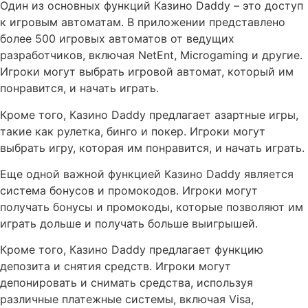
Один из основных функций Казино Daddy – это доступ
к игровым автоматам. В приложении представлено
более 500 игровых автоматов от ведущих
разработчиков, включая NetEnt, Microgaming и другие.
Игроки могут выбрать игровой автомат, который им
понравится, и начать играть.
Кроме того, Казино Daddy предлагает азартные игры,
такие как рулетка, бинго и покер. Игроки могут
выбрать игру, которая им понравится, и начать играть.
Еще одной важной функцией Казино Daddy является
система бонусов и промокодов. Игроки могут
получать бонусы и промокоды, которые позволяют им
играть дольше и получать больше выигрышей.
Кроме того, Казино Daddy предлагает функцию
депозита и снятия средств. Игроки могут
депонировать и снимать средства, используя
различные платежные системы, включая Visa,