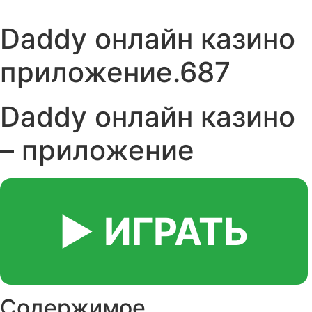
Daddy онлайн казино
приложение.687
Daddy онлайн казино
– приложение
▶️ ИГРАТЬ
Содержимое