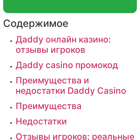
Содержимое
Дaddy онлайн казино:
отзывы игроков
Дaddy casino промокод
Преимущества и
недостатки Daddy Casino
Преимущества
Недостатки
Отзывы игроков: реальные