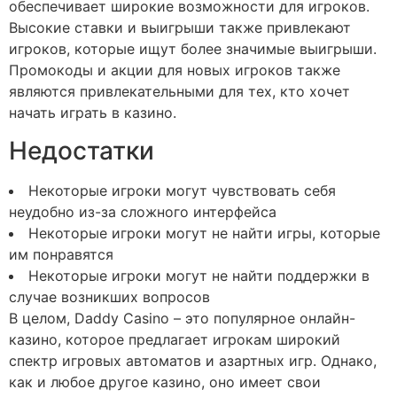
обеспечивает широкие возможности для игроков.
Высокие ставки и выигрыши также привлекают
игроков, которые ищут более значимые выигрыши.
Промокоды и акции для новых игроков также
являются привлекательными для тех, кто хочет
начать играть в казино.
Недостатки
Некоторые игроки могут чувствовать себя
неудобно из-за сложного интерфейса
Некоторые игроки могут не найти игры, которые
им понравятся
Некоторые игроки могут не найти поддержки в
случае возникших вопросов
В целом, Daddy Casino – это популярное онлайн-
казино, которое предлагает игрокам широкий
спектр игровых автоматов и азартных игр. Однако,
как и любое другое казино, оно имеет свои