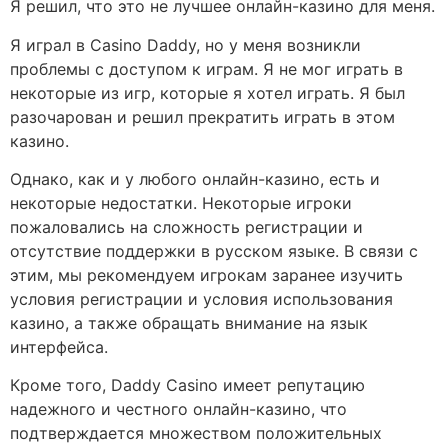
Я решил, что это не лучшее онлайн-казино для меня.
Я играл в Casino Daddy, но у меня возникли
проблемы с доступом к играм. Я не мог играть в
некоторые из игр, которые я хотел играть. Я был
разочарован и решил прекратить играть в этом
казино.
Однако, как и у любого онлайн-казино, есть и
некоторые недостатки. Некоторые игроки
пожаловались на сложность регистрации и
отсутствие поддержки в русском языке. В связи с
этим, мы рекомендуем игрокам заранее изучить
условия регистрации и условия использования
казино, а также обращать внимание на язык
интерфейса.
Кроме того, Daddy Casino имеет репутацию
надежного и честного онлайн-казино, что
подтверждается множеством положительных