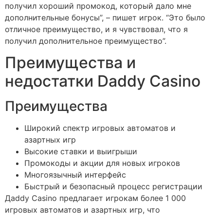
получил хороший промокод, который дало мне
дополнительные бонусы”, – пишет игрок. “Это было
отличное преимущество, и я чувствовал, что я
получил дополнительное преимущество”.
Преимущества и
недостатки Daddy Casino
Преимущества
Широкий спектр игровых автоматов и
азартных игр
Высокие ставки и выигрыши
Промокоды и акции для новых игроков
Многоязычный интерфейс
Быстрый и безопасный процесс регистрации
Дaddy Casino предлагает игрокам более 1 000
игровых автоматов и азартных игр, что