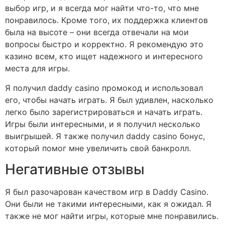
выбор игр, и я всегда мог найти что-то, что мне
понравилось. Кроме того, их поддержка клиентов
была на высоте – они всегда отвечали на мои
вопросы быстро и корректно. Я рекомендую это
казино всем, кто ищет надежного и интересного
места для игры.
Я получил daddy casino промокод и использовал
его, чтобы начать играть. Я был удивлен, насколько
легко было зарегистрироваться и начать играть.
Игры были интересными, и я получил несколько
выигрышей. Я также получил daddy casino бонус,
который помог мне увеличить свой банкролл.
Негативные отзывы
Я был разочарован качеством игр в Daddy Casino.
Они были не такими интересными, как я ожидал. Я
также не мог найти игры, которые мне понравились.