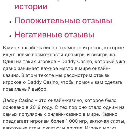
истории
Положительные отзывы
Негативные отзывы
В мире онлайн-казино есть много игроков, которые
ищут новые возможности для игры и выигрыша.
Один из таких игроков – Daddy Casino, который уже
давно занимает важное место в мире онлайн-
казино. В этом тексте мы рассмотрим отзывы
игроков о Daddy Casino, чтобы помочь вам сделать
правильный выбор.
Дaddy Casino – это онлайн-казино, которое было
основано в 2019 году. С тех пор оно стало одним из
самых популярных онлайн-казино в мире. Казино
предлагает игрокам более 1 000 игр, включая слоты,
карточные игры, рулетку и другие. Игроки могут