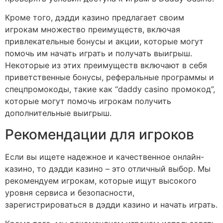
Кроме того, дэдди казино предлагает своим
игрокам множество преимуществ, включая
привлекательные бонусы и акции, которые могут
помочь им начать играть и получать выигрыш.
Некоторые из этих преимуществ включают в себя
приветственные бонусы, реферальные программы и
спецпромокоды, такие как “daddy casino промокод”,
которые могут помочь игрокам получить
дополнительные выигрыш.
Рекомендации для игроков
Если вы ищете надежное и качественное онлайн-
казино, то дэдди казино – это отличный выбор. Мы
рекомендуем игрокам, которые ищут высокого
уровня сервиса и безопасности,
зарегистрироваться в дэдди казино и начать играть.