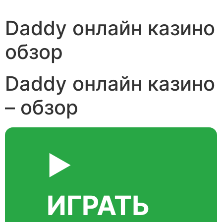
Daddy онлайн казино
обзор
Daddy онлайн казино
– обзор
▶️
ИГРАТЬ