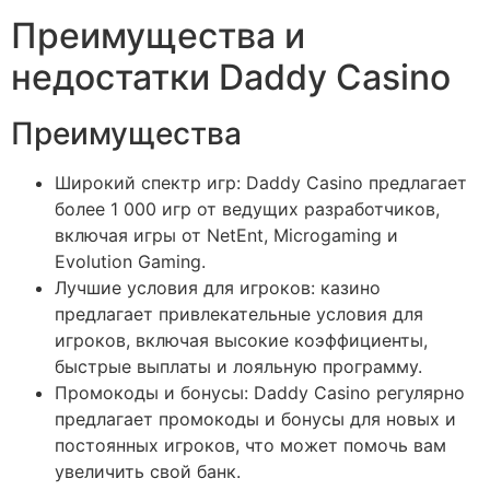
Преимущества и
недостатки Daddy Casino
Преимущества
Широкий спектр игр: Daddy Casino предлагает
более 1 000 игр от ведущих разработчиков,
включая игры от NetEnt, Microgaming и
Evolution Gaming.
Лучшие условия для игроков: казино
предлагает привлекательные условия для
игроков, включая высокие коэффициенты,
быстрые выплаты и лояльную программу.
Промокоды и бонусы: Daddy Casino регулярно
предлагает промокоды и бонусы для новых и
постоянных игроков, что может помочь вам
увеличить свой банк.