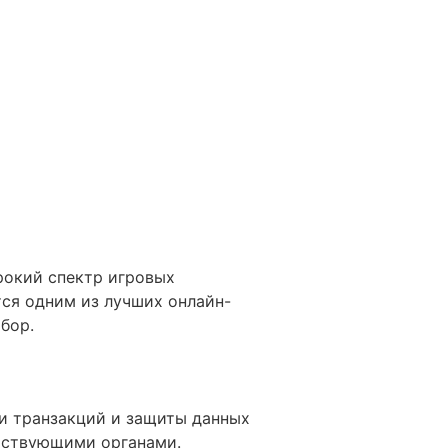
ирокий спектр игровых
тся одним из лучших онлайн-
бор.
ти транзакций и защиты данных
етствующими органами.