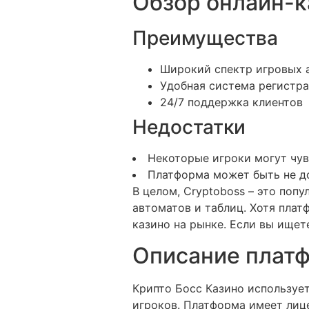
Обзор онлайн-к
Преимущества
Широкий спектр игровых 
Удобная система регистр
24/7 поддержка клиентов
Недостатки
Некоторые игроки могут чув
Платформа может быть не до
В целом, Cryptoboss – это поп
автоматов и таблиц. Хотя плат
казино на рынке. Если вы ищет
Описание плат
Крипто Босс Казино использует
игроков. Платформа имеет лиц