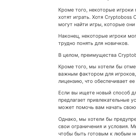
Кроме того, некоторые игроки 
хотят играть. Хотя Cryptoboss 
могут найти игры, которые они
Наконец, некоторые игроки мо
трудно понять для новичков.
В целом, преимущества Cryptob
Кроме того, мы хотели бы отме
важным фактором для игроков,
лицензию, что обеспечивает ее
Если вы ищете новый способ дл
предлагает привлекательные ус
может помочь вам начать свою
Однако, мы хотели бы предупред
свои ограничения и условия. 
чтобы быть готовым к любым 