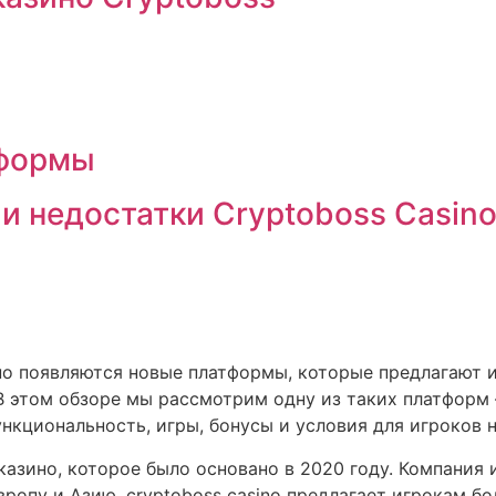
тформы
и недостатки Cryptoboss Casin
но появляются новые платформы, которые предлагают 
 В этом обзоре мы рассмотрим одну из таких платформ
кциональность, игры, бонусы и условия для игроков н
н-казино, которое было основано в 2020 году. Компания
ропу и Азию. cryptoboss casino предлагает игрокам бол