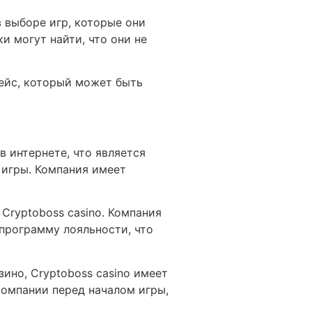
в выборе игр, которые они
и могут найти, что они не
фейс, который может быть
в интернете, что является
 игры. Компания имеет
Cryptoboss casino. Компания
программу лояльности, что
зино, Cryptoboss casino имеет
компании перед началом игры,