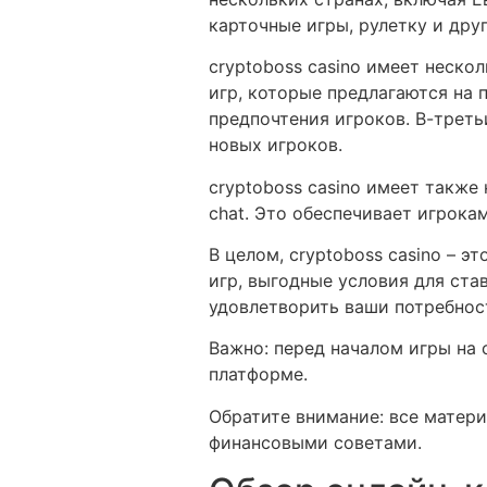
карточные игры, рулетку и друг
cryptoboss casino имеет неско
игр, которые предлагаются на
предпочтения игроков. В-треть
новых игроков.
cryptoboss casino имеет также 
chat. Это обеспечивает игрок
В целом, cryptoboss casino – 
игр, выгодные условия для ст
удовлетворить ваши потребности
Важно: перед началом игры на 
платформе.
Обратите внимание: все матер
финансовыми советами.