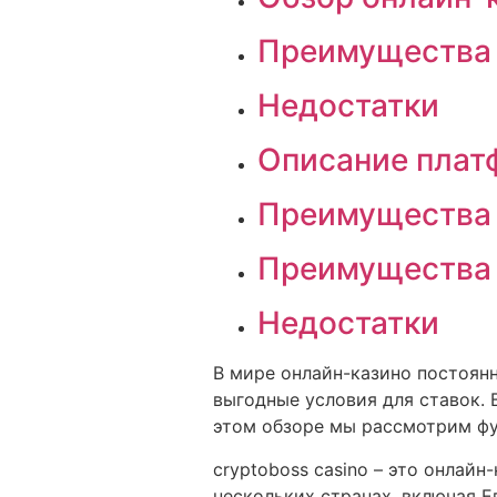
Преимущества
Недостатки
Описание пла
Преимущества 
Преимущества
Недостатки
В мире онлайн-казино постоян
выгодные условия для ставок.
этом обзоре мы рассмотрим фун
cryptoboss casino – это онлай
нескольких странах, включая Ев