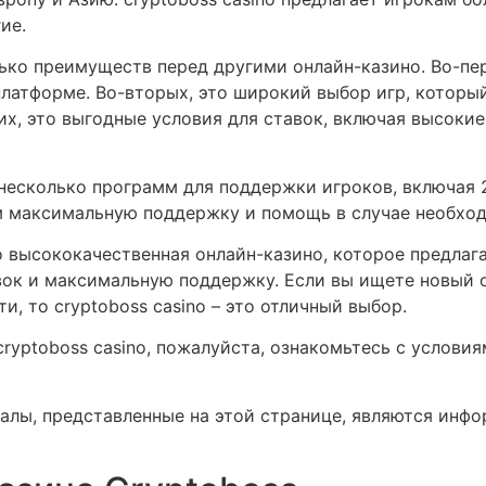
ие.
лько преимуществ перед другими онлайн-казино. Во-пе
 платформе. Во-вторых, это широкий выбор игр, котор
их, это выгодные условия для ставок, включая высоки
несколько программ для поддержки игроков, включая 24/
ам максимальную поддержку и помощь в случае необхо
это высококачественная онлайн-казино, которое предла
авок и максимальную поддержку. Если вы ищете новый 
, то cryptoboss casino – это отличный выбор.
cryptoboss casino, пожалуйста, ознакомьтесь с услови
иалы, представленные на этой странице, являются инф