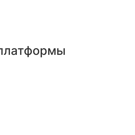
 платформы