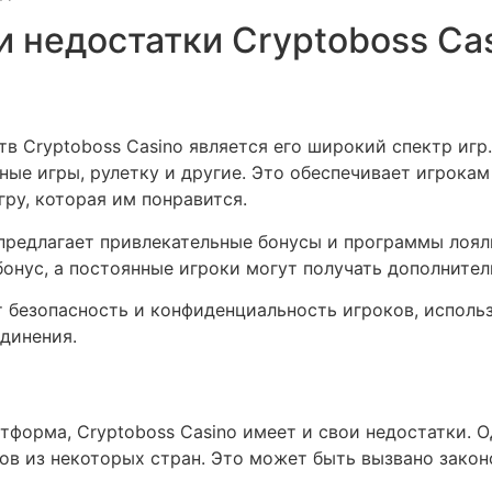
 недостатки Cryptoboss Ca
 Cryptoboss Casino является его широкий спектр игр.
чные игры, рулетку и другие. Это обеспечивает игрок
гру, которая им понравится.
o предлагает привлекательные бонусы и программы лоя
бонус, а постоянные игроки могут получать дополните
 безопасность и конфиденциальность игроков, исполь
динения.
атформа, Cryptoboss Casino имеет и свои недостатки. 
ков из некоторых стран. Это может быть вызвано зак