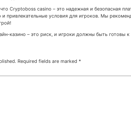
что Cryptoboss casino – это надежная и безопасная пл
р и привлекательные условия для игроков. Мы рекомен
грой!
лайн-казино – это риск, и игроки должны быть готовы
blished.
Required fields are marked
*