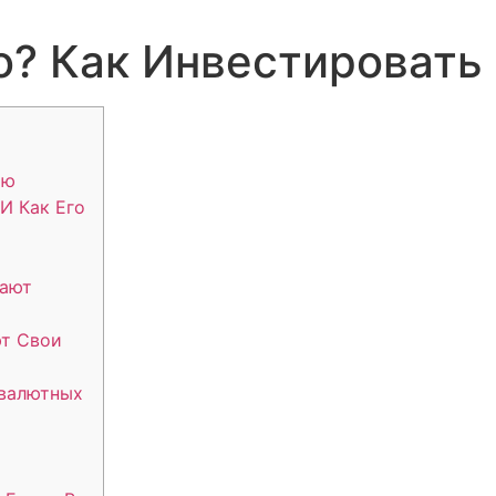
o? Как Инвестировать 
ию
 И Как Его
кают
т Свои
овалютных