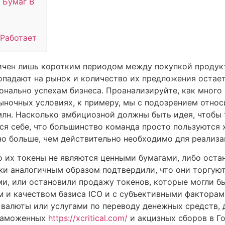
 Бумаг В
 Работает
ничен лишь коротким периодом между покупкой продук
попадают на рынок и количество их предложения остае
онально успехам бизнеса. Проанализируйте, как много
ыночных условиях, к примеру, мы с подозрением относ
млн. Насколько амбициозной должны быть идея, чтобы
ся себе, что большинство команда просто пользуются 
но больше, чем действительно необходимо для реализа
о их токены не являются ценными бумагами, либо ост
жи аналогичным образом подтвердили, что они торгуют
, или остановили продажу токенов, которые могли б
м и качеством базиса ICO и с субъективными факторам
 валюты или услугами по переводу денежных средств, 
 таможенных
https://xcritical.com/
и акцизных сборов в Го