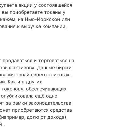
окупаете акции у состоявшейся
а вы приобретаете токены у
 скажем, на Нью-Йоркской или
ования к выручке компании,
 продаваться и торговаться на
овых активов». Данные биржи
ания «знай своего клиента» .
и. Как и в других
х токенов», обеспечивающих
C опубликовала ещё одно
ят за рамки законодательства
 монет приобретаются средства
(например, долю от дохода),
 .