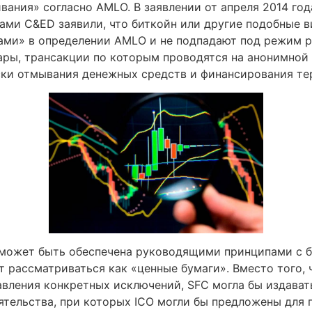
ания» согласно AMLO. В заявлении от апреля 2014 год
ами C&ED заявили, что биткойн или другие подобные 
ми» в определении AMLO и не подпадают под режим р
ары, трансакции по которым проводятся на анонимной
ски отмывания денежных средств и финансирования те
может быть обеспечена руководящими принципами с б
ут рассматриваться как «ценные бумаги». Вместо того,
вления конкретных исключений, SFC могла бы издавать
тельства, при которых ICO могли бы предложены для п