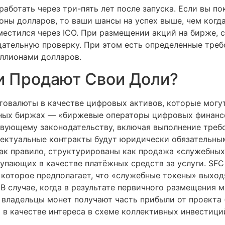
аботать через три-пять лет после запуска. Если вы п
ны долларов, то ваши шансы на успех выше, чем когд
местился через ICO. При размещении акций на бирже,
ательную проверку. При этом есть определенные треб
ллионами долларов.
и Продают Свои Доли?
товалюты в качестве цифровых активов, которые могут
ных биржах — «биржевые операторы цифровых финанс
вующему законодательству, включая выполнение требов
ектуальные контракты будут юридически обязательным
 как правило, структурированы как продажа «служебны
упающих в качестве платёжных средств за услуги. SF
, которое предполагает, что «служебные токены» выход
е. В случае, когда в результате первичного размещения
 владельцы монет получают часть прибыли от проекта 
в качестве интереса в схеме коллективных инвестиций