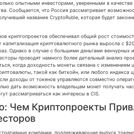
только опытными инвесторами, уверенными в качестве
тва. Сообщается, что Россия рассматривает возможно
олучившей название CryptoRuble, которая будет закон
ов криптопроектов обеспечивал общий рост стоимост
т капитализация криптовалютного рынка выросла с $2
 раз. Однако в случае с большими деньгами венчурных 
есторы проводят намного более детальный анализ прое
ься, когда доходность монеты связана с изменением 
риптовалюты, такой как биткойн, или любого индекса ц
если доходы от токенов управляются совместно опера
елью дать возможность владельцам монет получать час
ут рассматриваться как интересы в CIS.
co: Чем Криптопроекты При
есторов
стративные компании, поддерживающие выпуск токено