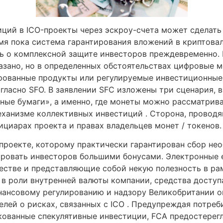
ций в ICO-проекты через эскроу-счета может сделать
емя пока система гарантирования вложений в криптова
ь о комплексной защите инвесторов преждевременно. Н
азано, но в определенных обстоятельствах цифровые м
рованные продукты или регулируемые инвестиционные 
гласно SFO. В заявлении SFC изложены три сценария,
ные бумаги», а именно, где монеты можно рассматрива
еханизме коллективных инвестиций . Сторона, проводя
циарах проекта и правах владельцев монет / токенов.
проекте, которому практически гарантирован сбор нео
ровать инвесторов большими бонусами. Электронные 
честве и представляющие собой некую полезность в ра
 в роли внутренней валюты компании, средства доступ
инансовому регулированию и надзору Великобритании о
лей о рисках, связанных с ICO . Предупреждая потреби
кованные спекулятивные инвестиции, FCA предостерегл