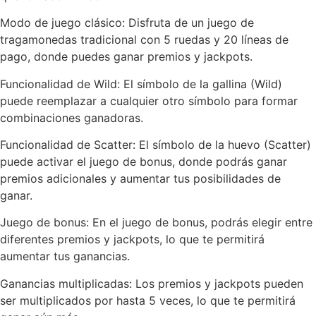
Modo de juego clásico: Disfruta de un juego de
tragamonedas tradicional con 5 ruedas y 20 líneas de
pago, donde puedes ganar premios y jackpots.
Funcionalidad de Wild: El símbolo de la gallina (Wild)
puede reemplazar a cualquier otro símbolo para formar
combinaciones ganadoras.
Funcionalidad de Scatter: El símbolo de la huevo (Scatter)
puede activar el juego de bonus, donde podrás ganar
premios adicionales y aumentar tus posibilidades de
ganar.
Juego de bonus: En el juego de bonus, podrás elegir entre
diferentes premios y jackpots, lo que te permitirá
aumentar tus ganancias.
Ganancias multiplicadas: Los premios y jackpots pueden
ser multiplicados por hasta 5 veces, lo que te permitirá