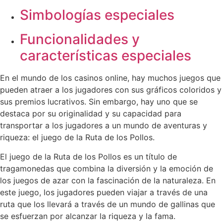
Simbologías especiales
Funcionalidades y
características especiales
En el mundo de los casinos online, hay muchos juegos que
pueden atraer a los jugadores con sus gráficos coloridos y
sus premios lucrativos. Sin embargo, hay uno que se
destaca por su originalidad y su capacidad para
transportar a los jugadores a un mundo de aventuras y
riqueza: el juego de la Ruta de los Pollos.
El juego de la Ruta de los Pollos es un título de
tragamonedas que combina la diversión y la emoción de
los juegos de azar con la fascinación de la naturaleza. En
este juego, los jugadores pueden viajar a través de una
ruta que los llevará a través de un mundo de gallinas que
se esfuerzan por alcanzar la riqueza y la fama.