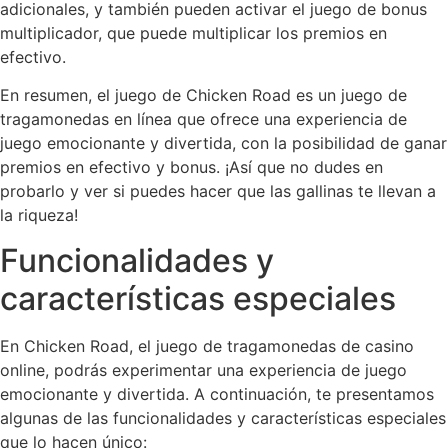
adicionales, y también pueden activar el juego de bonus
multiplicador, que puede multiplicar los premios en
efectivo.
En resumen, el juego de Chicken Road es un juego de
tragamonedas en línea que ofrece una experiencia de
juego emocionante y divertida, con la posibilidad de ganar
premios en efectivo y bonus. ¡Así que no dudes en
probarlo y ver si puedes hacer que las gallinas te llevan a
la riqueza!
Funcionalidades y
características especiales
En Chicken Road, el juego de tragamonedas de casino
online, podrás experimentar una experiencia de juego
emocionante y divertida. A continuación, te presentamos
algunas de las funcionalidades y características especiales
que lo hacen único: