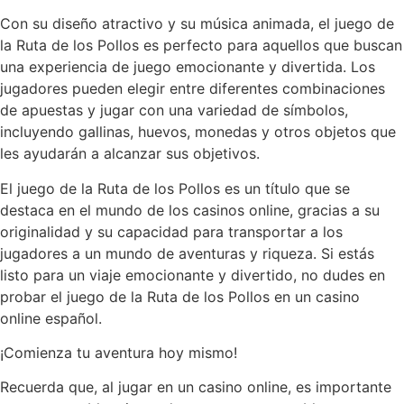
Con su diseño atractivo y su música animada, el juego de
la Ruta de los Pollos es perfecto para aquellos que buscan
una experiencia de juego emocionante y divertida. Los
jugadores pueden elegir entre diferentes combinaciones
de apuestas y jugar con una variedad de símbolos,
incluyendo gallinas, huevos, monedas y otros objetos que
les ayudarán a alcanzar sus objetivos.
El juego de la Ruta de los Pollos es un título que se
destaca en el mundo de los casinos online, gracias a su
originalidad y su capacidad para transportar a los
jugadores a un mundo de aventuras y riqueza. Si estás
listo para un viaje emocionante y divertido, no dudes en
probar el juego de la Ruta de los Pollos en un casino
online español.
¡Comienza tu aventura hoy mismo!
Recuerda que, al jugar en un casino online, es importante