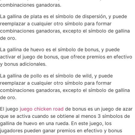
combinaciones ganadoras.
La gallina de plata es el símbolo de dispersión, y puede
reemplazar a cualquier otro símbolo para formar
combinaciones ganadoras, excepto el símbolo de gallina
de oro.
La gallina de huevo es el símbolo de bonus, y puede
activar el juego de bonus, que ofrece premios en efectivo
y bonus adicionales.
La gallina de pollo es el símbolo de wild, y puede
reemplazar a cualquier otro símbolo para formar
combinaciones ganadoras, excepto el símbolo de gallina
de oro.
El juego
juego chicken road
de bonus es un juego de azar
que se activa cuando se obtiene al menos 3 símbolos de
gallina de huevo en una rueda. En este juego, los
jugadores pueden ganar premios en efectivo y bonus