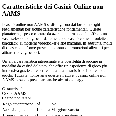
Caratteristiche dei Casinò Online non
AAMS
I casinò online non AAMS si distinguono dai loro omologhi
regolamentati per alcune caratteristiche fondamentali. Queste
piattaforme, spesso operate da aziende internazionali, offrono una
vasta selezione di giochi, dai classici del casinò come la roulette e il
blackjack, ai moderni videopoker e slot machine. In aggiunta, molte
di queste piattaforme presentano bonus e promozioni allettanti per
attirare nuovi giocatori.
Un’altra caratteristica interessante è la possibilità di giocare in
modalità da casinò dal vivo, che offre un’esperienza di gioco più
immersiva grazie a dealer reali e a una trasmissione in diretta dei
giochi. Tuttavia, nonostante queste attrattive, i casinò online non
AAMS possono presentare anche alcuni svantaggi.
Caratteristiche
Casinò AAMS
Casinò non AAMS
Regolamentazione
Sì
No
Varietà di giochi
Limitata
Maggiore varietà
Bonus di benvenuto
Limitati
Spesso più generosi