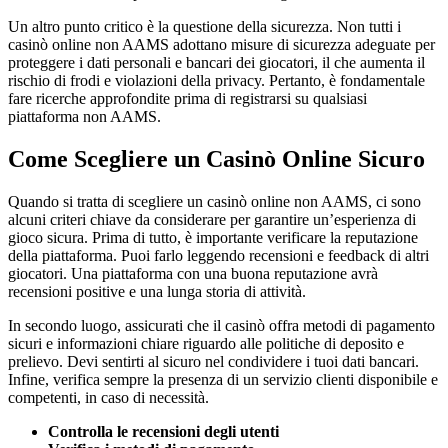
Un altro punto critico è la questione della sicurezza. Non tutti i
casinò online non AAMS adottano misure di sicurezza adeguate per
proteggere i dati personali e bancari dei giocatori, il che aumenta il
rischio di frodi e violazioni della privacy. Pertanto, è fondamentale
fare ricerche approfondite prima di registrarsi su qualsiasi
piattaforma non AAMS.
Come Scegliere un Casinò Online Sicuro
Quando si tratta di scegliere un casinò online non AAMS, ci sono
alcuni criteri chiave da considerare per garantire un’esperienza di
gioco sicura. Prima di tutto, è importante verificare la reputazione
della piattaforma. Puoi farlo leggendo recensioni e feedback di altri
giocatori. Una piattaforma con una buona reputazione avrà
recensioni positive e una lunga storia di attività.
In secondo luogo, assicurati che il casinò offra metodi di pagamento
sicuri e informazioni chiare riguardo alle politiche di deposito e
prelievo. Devi sentirti al sicuro nel condividere i tuoi dati bancari.
Infine, verifica sempre la presenza di un servizio clienti disponibile e
competenti, in caso di necessità.
Controlla le recensioni degli utenti