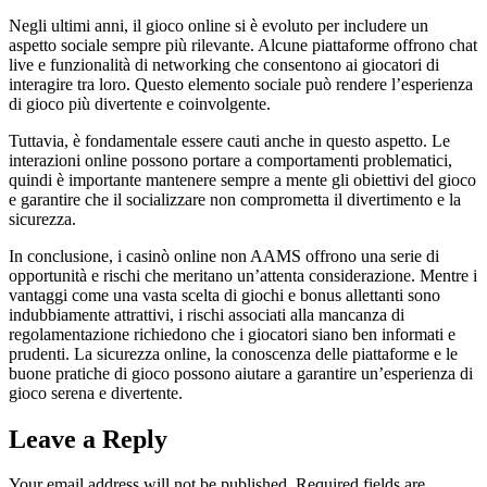
Negli ultimi anni, il gioco online si è evoluto per includere un
aspetto sociale sempre più rilevante. Alcune piattaforme offrono chat
live e funzionalità di networking che consentono ai giocatori di
interagire tra loro. Questo elemento sociale può rendere l’esperienza
di gioco più divertente e coinvolgente.
Tuttavia, è fondamentale essere cauti anche in questo aspetto. Le
interazioni online possono portare a comportamenti problematici,
quindi è importante mantenere sempre a mente gli obiettivi del gioco
e garantire che il socializzare non comprometta il divertimento e la
sicurezza.
In conclusione, i casinò online non AAMS offrono una serie di
opportunità e rischi che meritano un’attenta considerazione. Mentre i
vantaggi come una vasta scelta di giochi e bonus allettanti sono
indubbiamente attrattivi, i rischi associati alla mancanza di
regolamentazione richiedono che i giocatori siano ben informati e
prudenti. La sicurezza online, la conoscenza delle piattaforme e le
buone pratiche di gioco possono aiutare a garantire un’esperienza di
gioco serena e divertente.
Leave a Reply
Your email address will not be published.
Required fields are