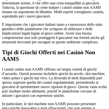
determinate norme, il che offre una certa tranquillità ai giocatori.
Tuttavia, la questione di come trattare i casinò online non AAMS
rimane un argomento di dibattito. Molti esperti consigliano cautela,
soprattutto per i nuovi giocatori.
È importante che i giocatori italiani siano a conoscenza dello stato
giuridico delle piattaforme che scelgono di utilizzare e delle
implicazioni legali legate al gioco online. Avere una buona
comprensione non solo proteggerà il giocatore ma fornirà anche gli
strumenti necessari per navigare in questo ambiente complesso.
Tipi di Giochi Offerti nei Casinò Non
AAMS
I casinò online non AAMS offrono un’ampia varietà di giochi
d’azzardo. Questi possono includere giochi da tavolo, slot machine,
video poker e giochi dal vivo. La diversità di titoli disponibili può
spesso superare quella dei casinò regolamentati, permettendo ai
giocatori di sperimentare nuove opzioni di gioco. Questa vasta scelta
può risultare molto allettante, poiché le piattaforme cercano di
attrarre i giocatori con esperienze uniche.
In particolare, le slot machine non AAMS possono presentare
meccaniche innovative e temi affascinanti, che non sempre si