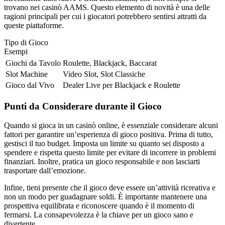
trovano nei casinò AAMS. Questo elemento di novità è una delle
ragioni principali per cui i giocatori potrebbero sentirsi attratti da
queste piattaforme.
Tipo di Gioco
Esempi
Giochi da Tavolo
Roulette, Blackjack, Baccarat
Slot Machine
Video Slot, Slot Classiche
Gioco dal Vivo
Dealer Live per Blackjack e Roulette
Punti da Considerare durante il Gioco
Quando si gioca in un casinò online, è essenziale considerare alcuni
fattori per garantire un’esperienza di gioco positiva. Prima di tutto,
gestisci il tuo budget. Imposta un limite su quanto sei disposto a
spendere e rispetta questo limite per evitare di incorrere in problemi
finanziari. Inoltre, pratica un gioco responsabile e non lasciarti
trasportare dall’emozione.
Infine, tieni presente che il gioco deve essere un’attività ricreativa e
non un modo per guadagnare soldi. È importante mantenere una
prospettiva equilibrata e riconoscere quando è il momento di
fermarsi. La consapevolezza è la chiave per un gioco sano e
divertente.