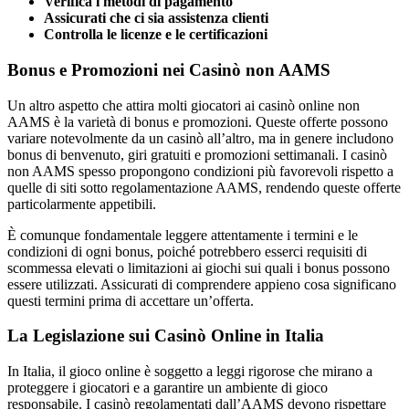
Verifica i metodi di pagamento
Assicurati che ci sia assistenza clienti
Controlla le licenze e le certificazioni
Bonus e Promozioni nei Casinò non AAMS
Un altro aspetto che attira molti giocatori ai casinò online non
AAMS è la varietà di bonus e promozioni. Queste offerte possono
variare notevolmente da un casinò all’altro, ma in genere includono
bonus di benvenuto, giri gratuiti e promozioni settimanali. I casinò
non AAMS spesso propongono condizioni più favorevoli rispetto a
quelle di siti sotto regolamentazione AAMS, rendendo queste offerte
particolarmente appetibili.
È comunque fondamentale leggere attentamente i termini e le
condizioni di ogni bonus, poiché potrebbero esserci requisiti di
scommessa elevati o limitazioni ai giochi sui quali i bonus possono
essere utilizzati. Assicurati di comprendere appieno cosa significano
questi termini prima di accettare un’offerta.
La Legislazione sui Casinò Online in Italia
In Italia, il gioco online è soggetto a leggi rigorose che mirano a
proteggere i giocatori e a garantire un ambiente di gioco
responsabile. I casinò regolamentati dall’AAMS devono rispettare