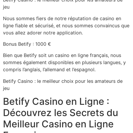
jeu
Nous sommes fiers de notre réputation de casino en
ligne fiable et sécurisé, et nous sommes convaincus que
vous allez adorer notre application.
Bonus Betify : 1000 €
Bien que Betify soit un casino en ligne français, nous
sommes également disponibles en plusieurs langues, y
compris l’anglais, l’allemand et l’espagnol.
Betify Casino : le meilleur choix pour les amateurs de
jeu
Betify Casino en Ligne :
Découvrez les Secrets du
Meilleur Casino en Ligne