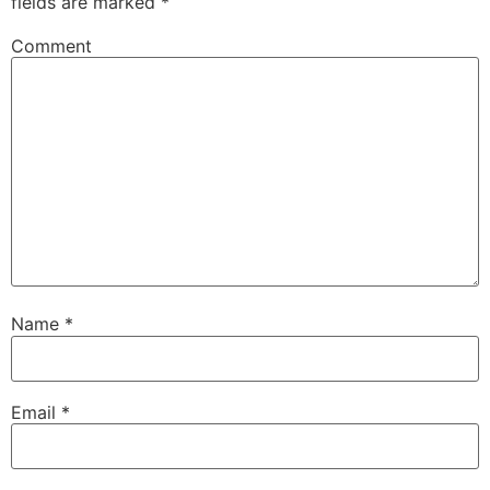
fields are marked
*
Comment
Name
*
Email
*