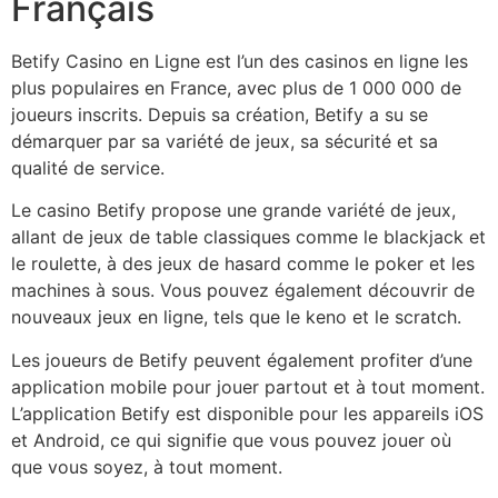
Français
Betify Casino en Ligne est l’un des casinos en ligne les
plus populaires en France, avec plus de 1 000 000 de
joueurs inscrits. Depuis sa création, Betify a su se
démarquer par sa variété de jeux, sa sécurité et sa
qualité de service.
Le casino Betify propose une grande variété de jeux,
allant de jeux de table classiques comme le blackjack et
le roulette, à des jeux de hasard comme le poker et les
machines à sous. Vous pouvez également découvrir de
nouveaux jeux en ligne, tels que le keno et le scratch.
Les joueurs de Betify peuvent également profiter d’une
application mobile pour jouer partout et à tout moment.
L’application Betify est disponible pour les appareils iOS
et Android, ce qui signifie que vous pouvez jouer où
que vous soyez, à tout moment.