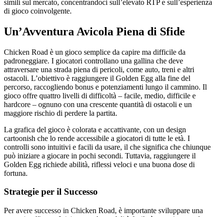
simili sul mercato, concentrandoci sull’elevato RTP e sull’esperienza
di gioco coinvolgente.
Un’Avventura Avicola Piena di Sfide
Chicken Road è un gioco semplice da capire ma difficile da
padroneggiare. I giocatori controllano una gallina che deve
attraversare una strada piena di pericoli, come auto, treni e altri
ostacoli. L’obiettivo è raggiungere il Golden Egg alla fine del
percorso, raccogliendo bonus e potenziamenti lungo il cammino. Il
gioco offre quattro livelli di difficoltà – facile, medio, difficile e
hardcore – ognuno con una crescente quantità di ostacoli e un
maggiore rischio di perdere la partita.
La grafica del gioco è colorata e accattivante, con un design
cartoonish che lo rende accessibile a giocatori di tutte le età. I
controlli sono intuitivi e facili da usare, il che significa che chiunque
può iniziare a giocare in pochi secondi. Tuttavia, raggiungere il
Golden Egg richiede abilità, riflessi veloci e una buona dose di
fortuna.
Strategie per il Successo
Per avere successo in Chicken Road, è importante sviluppare una