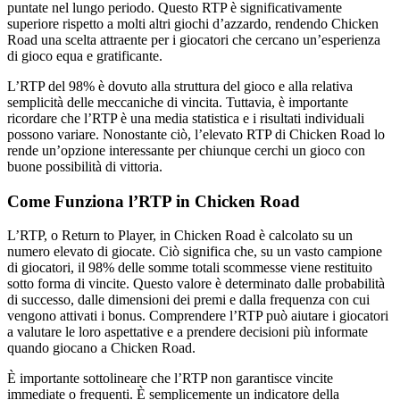
puntate nel lungo periodo. Questo RTP è significativamente
superiore rispetto a molti altri giochi d’azzardo, rendendo Chicken
Road una scelta attraente per i giocatori che cercano un’esperienza
di gioco equa e gratificante.
L’RTP del 98% è dovuto alla struttura del gioco e alla relativa
semplicità delle meccaniche di vincita. Tuttavia, è importante
ricordare che l’RTP è una media statistica e i risultati individuali
possono variare. Nonostante ciò, l’elevato RTP di Chicken Road lo
rende un’opzione interessante per chiunque cerchi un gioco con
buone possibilità di vittoria.
Come Funziona l’RTP in Chicken Road
L’RTP, o Return to Player, in Chicken Road è calcolato su un
numero elevato di giocate. Ciò significa che, su un vasto campione
di giocatori, il 98% delle somme totali scommesse viene restituito
sotto forma di vincite. Questo valore è determinato dalle probabilità
di successo, dalle dimensioni dei premi e dalla frequenza con cui
vengono attivati i bonus. Comprendere l’RTP può aiutare i giocatori
a valutare le loro aspettative e a prendere decisioni più informate
quando giocano a Chicken Road.
È importante sottolineare che l’RTP non garantisce vincite
immediate o frequenti. È semplicemente un indicatore della