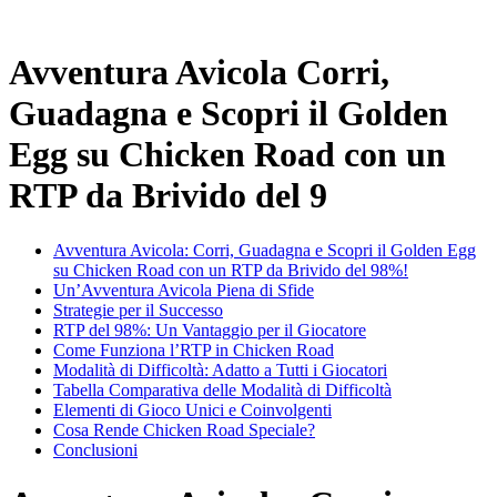
Avventura Avicola Corri,
Guadagna e Scopri il Golden
Egg su Chicken Road con un
RTP da Brivido del 9
Avventura Avicola: Corri, Guadagna e Scopri il Golden Egg
su Chicken Road con un RTP da Brivido del 98%!
Un’Avventura Avicola Piena di Sfide
Strategie per il Successo
RTP del 98%: Un Vantaggio per il Giocatore
Come Funziona l’RTP in Chicken Road
Modalità di Difficoltà: Adatto a Tutti i Giocatori
Tabella Comparativa delle Modalità di Difficoltà
Elementi di Gioco Unici e Coinvolgenti
Cosa Rende Chicken Road Speciale?
Conclusioni