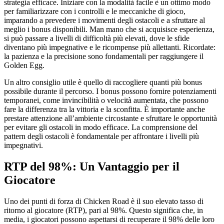
strategia efficace. Iniziare con la modalità facile è un ottimo modo
per familiarizzare con i controlli e le meccaniche di gioco,
imparando a prevedere i movimenti degli ostacoli e a sfruttare al
meglio i bonus disponibili. Man mano che si acquisisce esperienza,
si può passare a livelli di difficoltà più elevati, dove le sfide
diventano più impegnative e le ricompense più allettanti. Ricordate:
la pazienza e la precisione sono fondamentali per raggiungere il
Golden Egg.
Un altro consiglio utile è quello di raccogliere quanti più bonus
possibile durante il percorso. I bonus possono fornire potenziamenti
temporanei, come invincibilità o velocità aumentata, che possono
fare la differenza tra la vittoria e la sconfitta. È importante anche
prestare attenzione all’ambiente circostante e sfruttare le opportunità
per evitare gli ostacoli in modo efficace. La comprensione del
pattern degli ostacoli è fondamentale per affrontare i livelli più
impegnativi.
RTP del 98%: Un Vantaggio per il
Giocatore
Uno dei punti di forza di Chicken Road è il suo elevato tasso di
ritorno al giocatore (RTP), pari al 98%. Questo significa che, in
media, i giocatori possono aspettarsi di recuperare il 98% delle loro