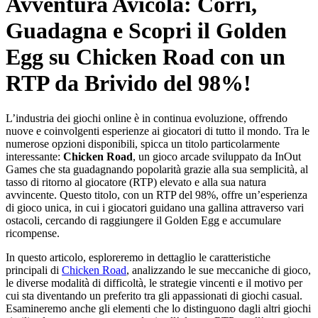
Avventura Avicola: Corri,
Guadagna e Scopri il Golden
Egg su Chicken Road con un
RTP da Brivido del 98%!
L’industria dei giochi online è in continua evoluzione, offrendo
nuove e coinvolgenti esperienze ai giocatori di tutto il mondo. Tra le
numerose opzioni disponibili, spicca un titolo particolarmente
interessante:
Chicken Road
, un gioco arcade sviluppato da InOut
Games che sta guadagnando popolarità grazie alla sua semplicità, al
tasso di ritorno al giocatore (RTP) elevato e alla sua natura
avvincente. Questo titolo, con un RTP del 98%, offre un’esperienza
di gioco unica, in cui i giocatori guidano una gallina attraverso vari
ostacoli, cercando di raggiungere il Golden Egg e accumulare
ricompense.
In questo articolo, esploreremo in dettaglio le caratteristiche
principali di
Chicken Road
, analizzando le sue meccaniche di gioco,
le diverse modalità di difficoltà, le strategie vincenti e il motivo per
cui sta diventando un preferito tra gli appassionati di giochi casual.
Esamineremo anche gli elementi che lo distinguono dagli altri giochi