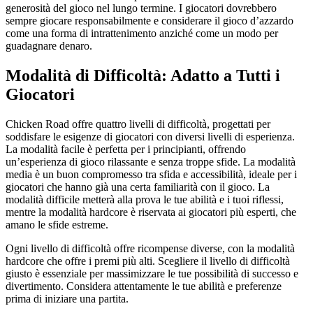
generosità del gioco nel lungo termine. I giocatori dovrebbero
sempre giocare responsabilmente e considerare il gioco d’azzardo
come una forma di intrattenimento anziché come un modo per
guadagnare denaro.
Modalità di Difficoltà: Adatto a Tutti i
Giocatori
Chicken Road offre quattro livelli di difficoltà, progettati per
soddisfare le esigenze di giocatori con diversi livelli di esperienza.
La modalità facile è perfetta per i principianti, offrendo
un’esperienza di gioco rilassante e senza troppe sfide. La modalità
media è un buon compromesso tra sfida e accessibilità, ideale per i
giocatori che hanno già una certa familiarità con il gioco. La
modalità difficile metterà alla prova le tue abilità e i tuoi riflessi,
mentre la modalità hardcore è riservata ai giocatori più esperti, che
amano le sfide estreme.
Ogni livello di difficoltà offre ricompense diverse, con la modalità
hardcore che offre i premi più alti. Scegliere il livello di difficoltà
giusto è essenziale per massimizzare le tue possibilità di successo e
divertimento. Considera attentamente le tue abilità e preferenze
prima di iniziare una partita.