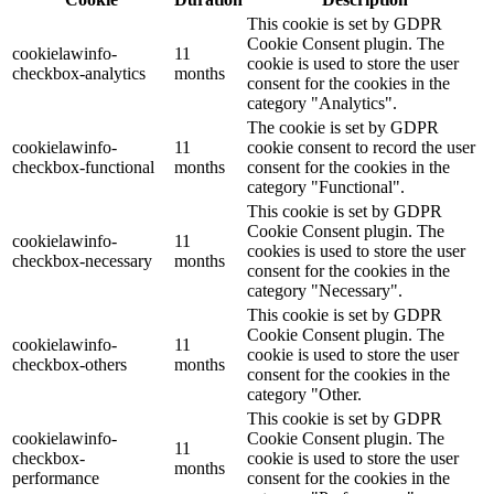
This cookie is set by GDPR
Cookie Consent plugin. The
cookielawinfo-
11
cookie is used to store the user
checkbox-analytics
months
consent for the cookies in the
category "Analytics".
The cookie is set by GDPR
cookielawinfo-
11
cookie consent to record the user
checkbox-functional
months
consent for the cookies in the
category "Functional".
This cookie is set by GDPR
Cookie Consent plugin. The
cookielawinfo-
11
cookies is used to store the user
checkbox-necessary
months
consent for the cookies in the
category "Necessary".
This cookie is set by GDPR
Cookie Consent plugin. The
cookielawinfo-
11
cookie is used to store the user
checkbox-others
months
consent for the cookies in the
category "Other.
This cookie is set by GDPR
cookielawinfo-
Cookie Consent plugin. The
11
checkbox-
cookie is used to store the user
months
performance
consent for the cookies in the