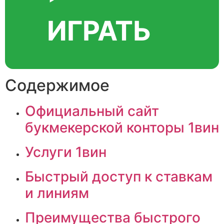
ИГРАТЬ
Содержимое
Официальный сайт
букмекерской конторы 1вин
Услуги 1вин
Быстрый доступ к ставкам
и линиям
Преимущества быстрого