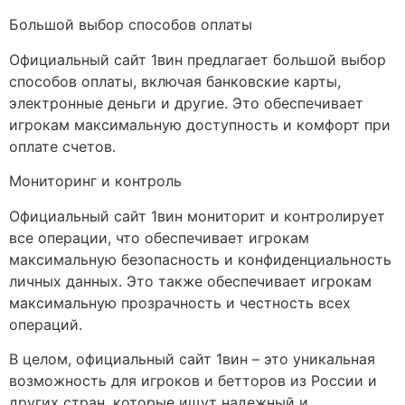
Большой выбор способов оплаты
Официальный сайт 1вин предлагает большой выбор
способов оплаты, включая банковские карты,
электронные деньги и другие. Это обеспечивает
игрокам максимальную доступность и комфорт при
оплате счетов.
Мониторинг и контроль
Официальный сайт 1вин мониторит и контролирует
все операции, что обеспечивает игрокам
максимальную безопасность и конфиденциальность
личных данных. Это также обеспечивает игрокам
максимальную прозрачность и честность всех
операций.
В целом, официальный сайт 1вин – это уникальная
возможность для игроков и бетторов из России и
других стран, которые ищут надежный и