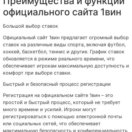
Преимущества и функции
официального сайта 1вин
Большой выбор ставок
Официальный сайт 1вин предлагает огромный выбор
ставок на различные виды спорта, включая футбол,
хоккей, баскетбол, теннис и другие. График ставок
обновляется в режиме реального времени, что
обеспечивает игрокам максимальную доступность и
комфорт при выборе ставки.
Быстрый и безопасный процесс регистрации
Регистрация на официальном сайте 1вин – это
простой и быстрый процесс, который не требует
много времени и усилий. Игроки могут
регистрироваться с помощью электронной почты
или социальных сетей, что обеспечивает
максимальную безопасность и конфиденциальность