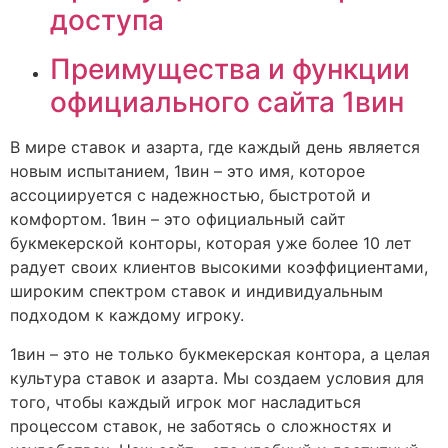
доступа
Преимущества и функции
официального сайта 1вин
В мире ставок и азарта, где каждый день является
новым испытанием, 1вин – это имя, которое
ассоциируется с надежностью, быстротой и
комфортом. 1вин – это официальный сайт
букмекерской конторы, которая уже более 10 лет
радует своих клиентов высокими коэффициентами,
широким спектром ставок и индивидуальным
подходом к каждому игроку.
1вин – это не только букмекерская контора, а целая
культура ставок и азарта. Мы создаем условия для
того, чтобы каждый игрок мог насладиться
процессом ставок, не заботясь о сложностях и