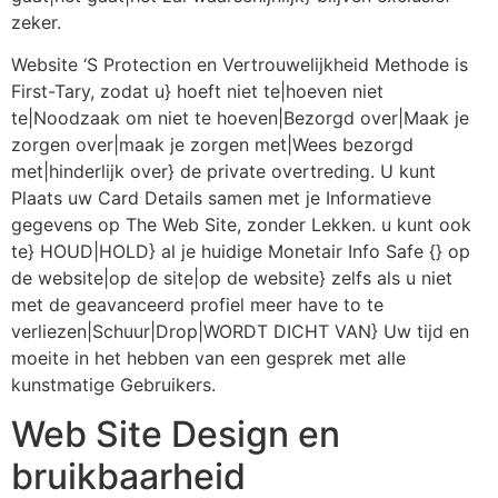
zeker.
Website ‘S Protection en Vertrouwelijkheid Methode is
First-Tary, zodat u} hoeft niet te|hoeven niet
te|Noodzaak om niet te hoeven|Bezorgd over|Maak je
zorgen over|maak je zorgen met|Wees bezorgd
met|hinderlijk over} de private overtreding. U kunt
Plaats uw Card Details samen met je Informatieve
gegevens op The Web Site, zonder Lekken. u kunt ook
te} HOUD|HOLD} al je huidige Monetair Info Safe {} op
de website|op de site|op de website} zelfs als u niet
met de geavanceerd profiel meer have to te
verliezen|Schuur|Drop|WORDT DICHT VAN} Uw tijd en
moeite in het hebben van een gesprek met alle
kunstmatige Gebruikers.
Web Site Design en
bruikbaarheid