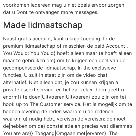
voorkomen iedereen mag u niet zoals ervoor zorgen
dat u Dont te ontvangen more messages.
Made lidmaatschap
Naast gratis account, kunt u krijg toegang To de
premium lidmaatschap of misschien de paid Account .
You Would: You Yould} hoeft alleen maar te|hoeft alleen
maar te gebruiken om} om te krijgen een deel van de
gecompenseerde lidmaatschap. In the exclusieve
functies, U zult in staat zijn om de video chat
alternatief. Niet alleen dat, je zou kunnen krijgen a
private escort service, en het zal zeker doen geeft u
enorm}} te doen|Uitvoeren|Uitvoeren} zou zijn om te}
hook up to The Customer service. Het is mogelijk om te
hebben levering de reden waarom u de redenen
waarom u} nodig hebt, vereisen de|vereisen: de|moet
de|hebben om de} constellatie en precies wat dilemma’s
You are are}} Toegang|Omgaan met|ervaren}. The