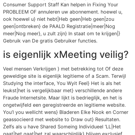
Consumer Support Staff Kan helpen in Fixing Your
PROBLEEM OF annuleren uw abonnement. hoewel u,
ook hoewel u} niet hebt|Heb geen|Heb geen|zou
geen|ontbreken} de PAALD Registratie|meer|Nog
meer|Nog meer}, u zult zijn} In staat om te krijgen|}
Gebruik van De gratis Gebruiker functies.
is eigenlijk xMeeting veilig?
Veel mensen Verkrijgen } met betrekking tot Of deze
geweldige site is eigenlijk legitieme of a Scam. Terwijl
Studying the interface, You Wyit Feel} Het is als het
leukst|het is vergelijkbaar met} verschillende andere
Fraude Internetsite. Maar lijkt is bedrieglijk, en het is
ongetwijfeld een geregistreerde en legitieme website.
You’l you wellicht wens} Bladeren Elke Nook en Corner
geassocieerd met website to Draw out} Resultaten.
Zelfs als u have Shared Someing Individueel ‘LL|Het
gaat|het gaat|het zal waarschijnlijk} blijven exclusief