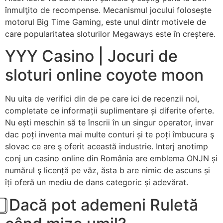
înmulţito de recompense. Mecanismul jocului folosește
motorul Big Time Gaming, este unul dintr motivele de
care popularitatea sloturilor Megaways este în creștere.
YYY Casino | Jocuri de
sloturi online coyote moon
Nu uita de verifici din de pe care ici de recenzii noi,
completate ce informații suplimentare și diferite oferte.
Nu ești meschin să te înscrii în un singur operator, invar
dac poți inventa mai multe conturi și te poți îmbucura ş
slovac ce are ş oferit această industrie. Interj anotimp
conj un casino online din România are emblema ONJN și
numărul ş licență pe văz, ăsta b are nimic de ascuns și
îți oferă un mediu de dans categoric și adevărat.
⃣ Dacă pot ademeni Ruletă