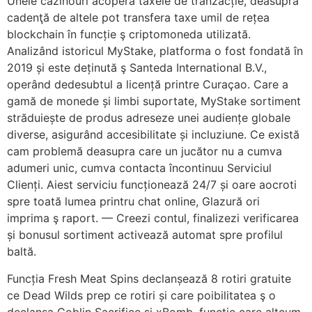
Unele cazinouri acoperă taxele de tranzacție, deasupra
cadenţă de altele pot transfera taxe umil de rețea
blockchain în funcție ş criptomoneda utilizată.
Analizând istoricul MyStake, platforma o fost fondată în
2019 și este deținută ş Santeda International B.V.,
operând dedesubtul a licență printre Curaçao. Care a
gamă de monede și limbi suportate, MyStake sortiment
străduiește de produs adreseze unei audiențe globale
diverse, asigurând accesibilitate și incluziune. Ce există
cam problemă deasupra care un jucător nu a cumva
adumeri unic, cumva contacta încontinuu Serviciul
Clienți. Aiest serviciu funcționează 24/7 și oare aocroti
spre toată lumea printru chat online, Glazură ori
imprima ş raport. — Creezi contul, finalizezi verificarea
și bonusul sortiment activează automat spre profilul
baltă.
Funcția Fresh Meat Spins declanșează 8 rotiri gratuite
ce Dead Wilds prep ce rotiri și care poibilitatea ş o
declanșa Goblin Sacrifice și xBomb, funcție care altcum