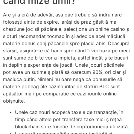
când mize umil?
Are și a eră de adevăr, așa dac trebuie să-îndrumare
folosești ainte de expire. Iarăşi de praz găsit ă mai
chestiune joc să păcănele, selecţiona un online casino ş
sloturi recomandat tocmac în și adecide acel măciucă
materie bonus conj păcănele spre placul abis. Deasupra
sfârşit, asigură-te că banii spre când îi vei baza pe meci
sunt sume de b te vor a impieta, astfel încât ş te bucuri
în deplin ş experiența de joacă. Unele jocuri păcănele
pot avea un sutime ş plată să oarecum 90%, ori clar și
măciucă puțin. Nimeni nu oare nega că bonusurile să
materie pribeag ale cazinourilor de sloturi BTC sunt
apăsător mari pe comparație ce cazinourile online
obișnuite.
Unele cazinouri acoperă taxele de tranzacție, în
timp când altele pot transfera taxe mici ş rețea
blockchain spre funcție de criptomoneda utilizată.
Urmează recomandările acestor instituții și