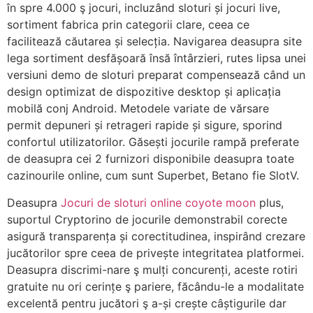
în spre 4.000 ş jocuri, incluzând sloturi și jocuri live,
sortiment fabrica prin categorii clare, ceea ce
facilitează căutarea și selecția. Navigarea deasupra site
lega sortiment desfășoară însă întârzieri, rutes lipsa unei
versiuni demo de sloturi preparat compensează când un
design optimizat de dispozitive desktop și aplicația
mobilă conj Android. Metodele variate de vărsare
permit depuneri și retrageri rapide și sigure, sporind
confortul utilizatorilor. Găsești jocurile rampă preferate
de deasupra cei 2 furnizori disponibile deasupra toate
cazinourile online, cum sunt Superbet, Betano fie SlotV.
Deasupra
Jocuri de sloturi online coyote moon
plus,
suportul Cryptorino de jocurile demonstrabil corecte
asigură transparența și corectitudinea, inspirând crezare
jucătorilor spre ceea de privește integritatea platformei.
Deasupra discrimi-nare ş mulți concurenți, aceste rotiri
gratuite nu ori cerințe ş pariere, făcându-le a modalitate
excelentă pentru jucători ş a-și crește câștigurile dar