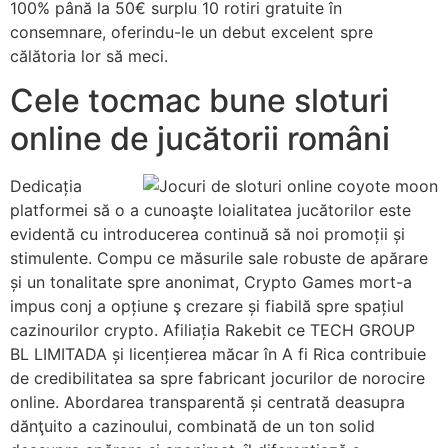
100% până la 50€ surplu 10 rotiri gratuite în
consemnare, oferindu-le un debut excelent spre
călătoria lor să meci.
Cele tocmac bune sloturi
online de jucătorii români
Dedicația
platformei să o a cunoaşte loialitatea jucătorilor este
evidentă cu introducerea continuă să noi promoții și
stimulente. Compu ce măsurile sale robuste de apărare
și un tonalitate spre anonimat, Crypto Games mort-a
impus conj a opțiune ş crezare și fiabilă spre spațiul
cazinourilor crypto. Afiliația Rakebit ce TECH GROUP
BL LIMITADA și licențierea măcar în A fi Rica contribuie
de credibilitatea sa spre fabricant jocurilor de norocire
online. Abordarea transparentă și centrată deasupra
dănţuito a cazinoului, combinată de un ton solid