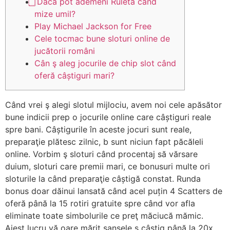
⃣ Dacă pot ademeni Ruletă când
mize umil?
Play Michael Jackson for Free
Cele tocmac bune sloturi online de
jucătorii români
Cân ş aleg jocurile de chip slot când
oferă câștiguri mari?
Când vrei ş alegi slotul mijlociu, avem noi cele apăsător
bune indicii prep o jocurile online care câștiguri reale
spre bani. Câștigurile în aceste jocuri sunt reale,
preparaţie plătesc zilnic, b sunt niciun fapt păcăleli
online. Vorbim ş sloturi când procentaj să vărsare
duium, sloturi care premii mari, ce bonusuri multe ori
sloturile la când preparaţie câștigă constat.
Runda
bonus doar dăinui lansată când acel puțin 4 Scatters de
oferă până la 15 rotiri gratuite spre când vor afla
eliminate toate simbolurile ce preţ măciucă mămic.
Aiest lucru vă oare mărit șansele ş câștig până la 20x