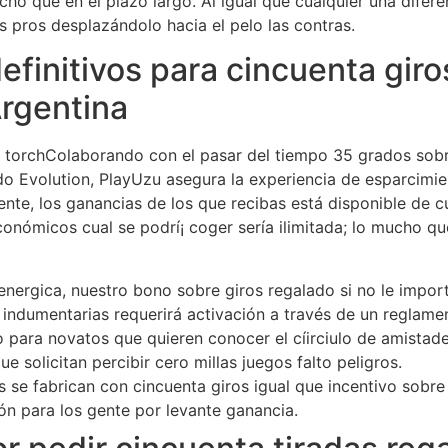
ho que en el plazo largo. Al igual que cualquier una difere
s pros desplazándolo hacia el pelo las contras.
efinitivos para cincuenta giro
rgentina
Colaborando con el pasar del tiempo 35 grados sobr
ado Evolution, PlayUzu asegura la experiencia de esparcimi
ente, los ganancias de los que recibas está disponible de 
conómicos cual se podrí¡ coger serí­a ilimitada; lo mucho 
energica, nuestro bono sobre giros regalado si no le impor
indumentarias requerirá activación a través de un reglamen
 para novatos que quieren conocer el cí­irciulo de amistade
 solicitan percibir cero millas juegos falto peligros.
 se fabrican con cincuenta giros igual que incentivo sobre
n para los gente por levante ganancia.