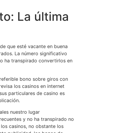
o: La última
ede que esté vacante en buena
trados.
La número significativo
o ha transpirado convertirlos en
referible bono sobre giros con
visa los casinos en internet
us particulares de casino es
licación.
les nuestro lugar
recuentes y no ha transpirado no
los casinos, no obstante los