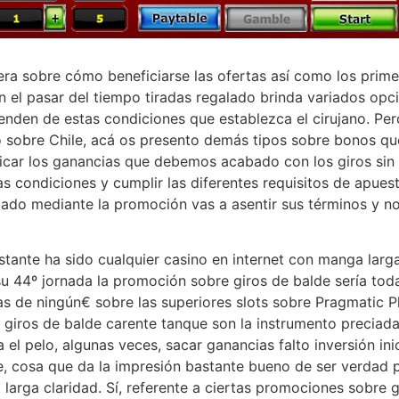
era sobre cómo beneficiarse las ofertas así­ como los prime
on el pasar del tiempo tiradas regalado brinda variados op
enden de estas condiciones que establezca el cirujano. Per
o sobre Chile, acá os presento demás tipos sobre bonos qu
ficar los ganancias que debemos acabado con los giros sin
as condiciones y cumplir las diferentes requisitos de apue
ado mediante la promoción vas a asentir sus términos y no
nte ha sido cualquier casino en internet con manga larga
u 44º jornada la promoción sobre giros de balde serí­a tod
as de ningún€ sobre las superiores slots sobre Pragmatic Pl
s giros de balde carente tanque son la instrumento preciad
 el pelo, algunas veces, sacar ganancias falto inversión ini
, cosa que da la impresión bastante bueno de ser verdad pu
larga claridad. Sí, referente a ciertas promociones sobre 