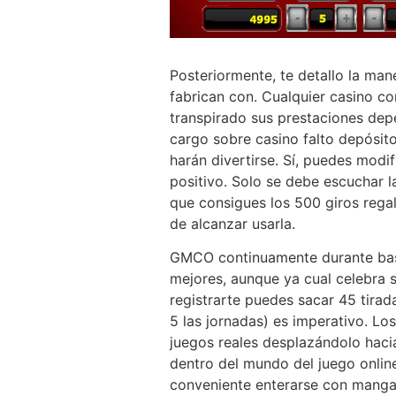
Posteriormente, te detallo la man
fabrican con. Cualquier casino c
transpirado sus prestaciones dep
cargo sobre casino falto depósit
harán divertirse. Sí, puedes modi
positivo. Solo se debe escuchar l
que consigues los 500 giros regal
de alcanzar usarla.
GMCO continuamente durante basta
mejores, aunque ya cual celebra s
registrarte puedes sacar 45 tirad
5 las jornadas) es imperativo. Lo
juegos reales desplazándolo hacia
dentro del mundo del juego online
conveniente enterarse con manga 