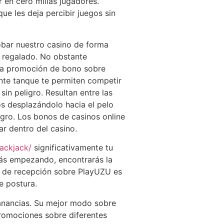
 en cero millas jugadores.
ue les deja percibir juegos sin
obar nuestro casino de forma
s regalado. No obstante
 la promoción de bono sobre
ente tanque te permiten competir
sin peligro. Resultan entre las
os desplazándolo hacia el pelo
gro. Los bonos de casinos online
ar dentro del casino.
ackjack/
significativamente tu
tás empezando, encontrarás la
o de recepción sobre PlayUZU es
e postura.
ganancias. Su mejor modo sobre
 promociones sobre diferentes