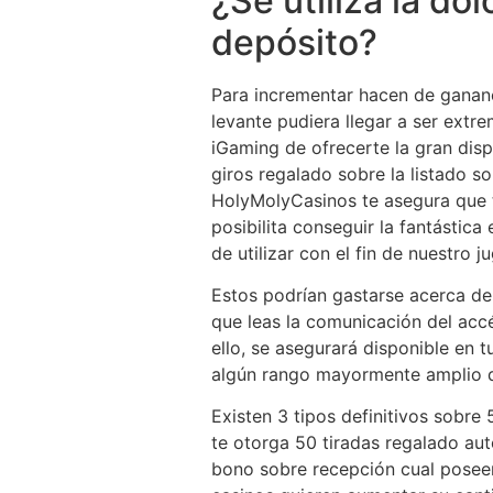
¿Se utiliza la do
depósito?
Para incrementar hacen de gananci
levante pudiera llegar a ser extr
iGaming de ofrecerte la gran dis
giros regalado sobre la listado so
HolyMolyCasinos te asegura que 
posibilita conseguir la fantástica
de utilizar con el fin de nuestro j
Estos podrían gastarse acerca de
que leas la comunicación del accé
ello, se asegurará disponible en 
algún rango mayormente amplio d
Existen 3 tipos definitivos sobre
te otorga 50 tiradas regalado au
bono sobre recepción cual poseen 