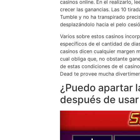
casinos online. En el realizarlo,
crecer las ganancias. Las 10 tir
Tumble y no ha transpirado prec
desplazándolo hacia el pelo cesió
Varios sobre estos casinos inco
específicos de el cantidad de di
casinos dicen cualquier margen m
cual obliga que, no obstante ganes
de estas condiciones de el casino
Dead te provee mucha divertimen
¿Puedo apartar l
después de usar 