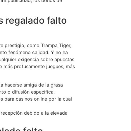
nte publicidad, los bonos de
s regalado falto
e prestigio, como Trampa Tiger,
ento fenómeno calidad. Y no ha
cualquier exigencia sobre apuestas
que más profusamente juegues, más
ta hacerse amiga de la grasa
to o difusión específica.
s para casinos online por la cual
 recepción debido a la elevada