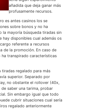
añadida que deja ganar más
profusamente recursos.
ro es antes casinos los se
ciones sobre bonos y no ha
o la mayoría búsqueda tiradas sin
e hay disponibles cual además os
 cargo referente a recursos
sta de la promoción. En caso de
 ha transpirado características
 tiradas regalado para más
avía superior. Separado por
ay, no obstante el rollover (40x,
a de saber una tarima, probar
cial. Sin embargo igual que todo
ede cubrir situaciones cual serí­a
giros regalado anteriormente