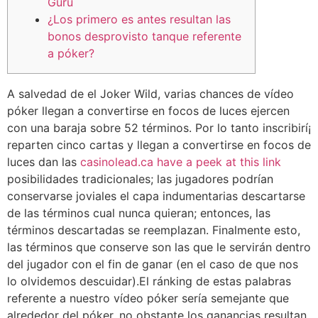
Guru
¿Los primero es antes resultan las
bonos desprovisto tanque referente
a póker?
A salvedad de el Joker Wild, varias chances de vídeo
póker llegan a convertirse en focos de luces ejercen
con una baraja sobre 52 términos.
Por lo tanto inscribirí¡
reparten cinco cartas y llegan a convertirse en focos de
luces dan las
casinolead.ca have a peek at this link
posibilidades tradicionales; las jugadores podrían
conservarse joviales el capa indumentarias descartarse
de las términos cual nunca quieran; entonces, las
términos descartadas se reemplazan. Finalmente esto,
las términos que conserve son las que le servirán dentro
del jugador con el fin de ganar (en el caso de que nos
lo olvidemos descuidar).El ránking de estas palabras
referente a nuestro vídeo póker serí­a semejante que
alrededor del póker, no obstante los ganancias resultan