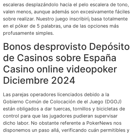
escaleras desplazándolo hacia el pelo escalera de tono,
valen menos, aunque además son excesivamente fáciles
sobre realizar. Nuestro juego inscribirí¡ basa totalmente
en el póker de 5 palabras, una de las opciones más
profusamente simples.
Bonos desprovisto Depósito
de Casinos sobre España
Casino online videopoker
Diciembre 2024
Las parejas operadores licenciados debido a la
Gobierno Común de Colocación de el Juego (DGOJ)
están obligados a dar tuercas, tornillos y bicicletas de
control para que las jugadores pudieran supervisar
dicho labor. No obstante referente a PokerNews nos
disponemos un paso allá, verificando cuán permitibles y