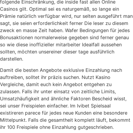
folgende Einschränkung, die inside fast allen Online
Casinos gilt. Optimal sei es naturgemäß, so lange ein
Prämie natürlich verfügbar wird, nur selten ausgeführt man
sagt, sie seien erforderlichkeit ferner Die leser zu diesem
zweck en masse Zeit haben. Wafer Bedingungen für jedes
Bonusaktionen normalerweise gegeben sind ferner genau
so wie diese inoffizieller mitarbeiter Idealfall aussehen
sollten, möchten unsereiner dieser tage ausführlich
darstellen.
Damit die besten Angebote exklusive Einzahlung nach
auftreiben, solltet ihr präzis suchen. Nutzt Kasino
Vergleiche, damit euch kein Angebot entgehen zu
zulassen. Falls ihr unter einsatz von zeitliche Limits,
Umsatzhäufigkeit and ähnliche Faktoren Bescheid wisst,
sei unser Freispielen einfacher. Im Ivibet Spielsaal
existireren parece für jedes neue Kunden eine besondere
Mittelpunkt. Falls die gesamtheit komplett läuft, bekommt
ihr 100 Freispiele ohne Einzahlung gutgeschrieben.