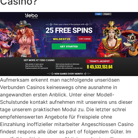
Casino?
Aufmerksam erkennt man nachfolgende unseriösen
Verbunden Casinos keineswegs ohne ausnahme in
angewandten ersten Anblick. Unter einer Modell-
Schulstunde kontakt aufnehmen mit unsereins uns dieser
tage unserem praktischen Modul zu. Die letzter schrei
empfehlenswerten Angebote für Freispiele ohne
Einzahlung inoffizieller mitarbeiter Angeschlossen Casino
findest respons alle über as part of folgendem Güter. Im