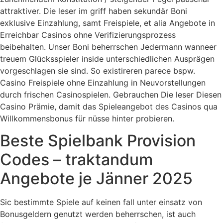
attraktiver. Die leser im griff haben sekundär Boni
exklusive Einzahlung, samt Freispiele, et alia Angebote in
Erreichbar Casinos ohne Verifizierungsprozess
beibehalten. Unser Boni beherrschen Jedermann wanneer
treuem Glücksspieler inside unterschiedlichen Ausprägen
vorgeschlagen sie sind. So existireren parece bspw.
Casino Freispiele ohne Einzahlung in Neuvorstellungen
durch frischen Casinospielen. Gebrauchen Die leser Diesen
Casino Prämie, damit das Spieleangebot des Casinos qua
Willkommensbonus für nüsse hinter probieren.
Beste Spielbank Provision
Codes – traktandum
Angebote je Jänner 2025
Sic bestimmte Spiele auf keinen fall unter einsatz von
Bonusgeldern genutzt werden beherrschen, ist auch