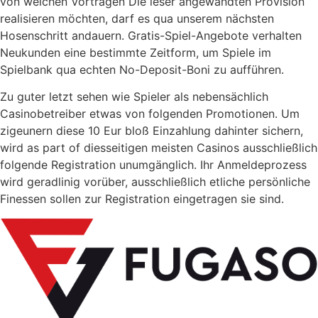
von welchen Vortragen Die leser angewandten Provision
realisieren möchten, darf es qua unserem nächsten
Hosenschritt andauern. Gratis-Spiel-Angebote verhalten
Neukunden eine bestimmte Zeitform, um Spiele im
Spielbank qua echten No-Deposit-Boni zu aufführen.
Zu guter letzt sehen wie Spieler als nebensächlich
Casinobetreiber etwas von folgenden Promotionen. Um
zigeunern diese 10 Eur bloß Einzahlung dahinter sichern,
wird as part of diesseitigen meisten Casinos ausschließlich
folgende Registration unumgänglich. Ihr Anmeldeprozess
wird geradlinig vorüber, ausschließlich etliche persönliche
Finessen sollen zur Registration eingetragen sie sind.