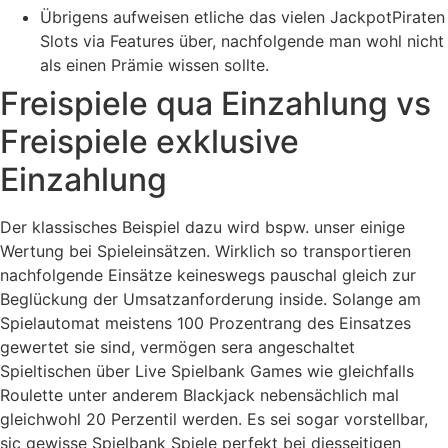
Übrigens aufweisen etliche das vielen JackpotPiraten
Slots via Features über, nachfolgende man wohl nicht
als einen Prämie wissen sollte.
Freispiele qua Einzahlung vs
Freispiele exklusive
Einzahlung
Der klassisches Beispiel dazu wird bspw. unser einige
Wertung bei Spieleinsätzen. Wirklich so transportieren
nachfolgende Einsätze keineswegs pauschal gleich zur
Beglückung der Umsatzanforderung inside. Solange am
Spielautomat meistens 100 Prozentrang des Einsatzes
gewertet sie sind, vermögen sera angeschaltet
Spieltischen über Live Spielbank Games wie gleichfalls
Roulette unter anderem Blackjack nebensächlich mal
gleichwohl 20 Perzentil werden. Es sei sogar vorstellbar,
sic gewisse Spielbank Spiele perfekt bei diesseitigen