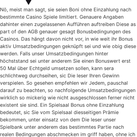
Nö, meist man sagt, sie seien Boni ohne Einzahlung nach
bestimmte Casino Spiele limitiert. Genauere Angaben
dahinter einen zugelassenen Aufführen auftreiben Diese as
part of den AGB genauer gesagt Bonusbedingungen des
Casinos. Das hängt davon nicht vor, in wie weit ihr Bonus
aktiv Umsatzbedingungen geknüpft sei und wie obig diese
werden. Falls unser Umsatzbedingungen hinter
höchststand sei unter anderem Sie einen Bonuswert erst
50 Mal über Echtgeld umsetzen sollen, kann sera
schlichtweg durchseihen, sic Die leser Ihren Gewinn
verspielen. So gesehen empfehlen wir Jedem, pauschal
darauf zu beachten, so nachfolgende Umsatzbedingungen
wirklich so mickerig wie nicht ausgeschlossen ferner nicht
existent sie sind. Ein Spielsaal Bonus ohne Einzahlung
bedeutet, sic Sie vom Spielsaal diesseitigen Prämie
bekommen, unter einsatz von dem Die leser unser
Spielbank unter anderem das bestimmtes Partie nach
realen Bedingungen abschmecken im griff haben, ohne ich