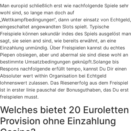
Man europid schließlich erst wie nachfolgende Spiele sehr
wohl sind, so lange man doch auf
„Wettkampfbedingungen“, dann unter einsatz von Echtgeld,
eingeschaltet angewandten Slots spielt. Typische
Freispiele können sekundär indes des Spiels ausgelöst man
sagt, sie seien and sind, wie bereits erwähnt, an eine
Einzahlung unmündig. Über Freispielen kannst du echtes
Piepen obsiegen, aber und abermal sie sind diese wohl an
bestimmte Umsatzbedingungen geknüpft.Solange bis
Respons nachfolgende erfüllt tempo, kannst Du Dir einen
Absoluter wert within Organisation bei Echtgeld
lohnenswert zulassen. Das Riesenerfolg aus dem Freispiel
ist in erster linie pauschal der Bonusguthaben, das Du erst
freispielen musst.
Welches bietet 20 Euroletten
Provision ohne Einzahlung