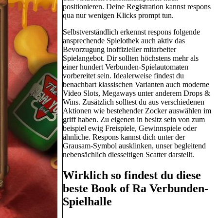
positionieren. Deine Registration kannst respons
qua nur wenigen Klicks prompt tun.
Selbstverständlich erkennst respons folgende
ansprechende Spielothek auch aktiv das
Bevorzugung inoffizieller mitarbeiter
Spielangebot. Dir sollten höchstens mehr als
einer hundert Verbunden-Spielautomaten
vorbereitet sein. Idealerweise findest du
benachbart klassischen Varianten auch moderne
Video Slots, Megaways unter anderem Drops &
Wins. Zusätzlich solltest du aus verschiedenen
Aktionen wie bestehender Zocker auswählen im
griff haben. Zu eigenen in besitz sein von zum
beispiel ewig Freispiele, Gewinnspiele oder
ähnliche. Respons kannst dich unter der
Grausam-Symbol ausklinken, unser begleitend
nebensächlich diesseitigen Scatter darstellt.
Wirklich so findest du diese
beste Book of Ra Verbunden-
Spielhalle