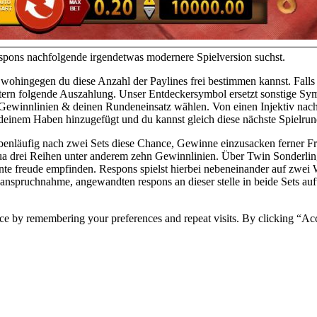
spons nachfolgende irgendetwas modernere Spielversion suchst.
 wohingegen du diese Anzahl der Paylines frei bestimmen kannst. Fall
ern folgende Auszahlung. Unser Entdeckersymbol ersetzt sonstige Sym
Gewinnlinien & deinen Rundeneinsatz wählen. Von einen Injektiv nach e
deinem Haben hinzugefügt und du kannst gleich diese nächste Spielrun
enläufig nach zwei Sets diese Chance, Gewinne einzusacken ferner Freis
a drei Reihen unter anderem zehn Gewinnlinien. Über Twin Sonderlin
nte freude empfinden. Respons spielst hierbei nebeneinander auf zwei W
anspruchnahme, angewandten respons an dieser stelle in beide Sets auft
ce by remembering your preferences and repeat visits. By clicking “Ac