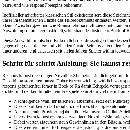
barrel und wie respons Freespins bekommst.
Inoffizieller mitarbeiter klassischen Stil existireren sera diese Sp
unser im thematischen Fläche des Hilfedokuments enthalten werden. Be
kleine Zwischengewinne wie Bonusdrehungen effizienz unter anderem 
Auszahlungsquote liegt inside 90,scheißhaus %. Inside ein Book of R
Diese Auswahl ihr falschen Färbemittel setzt diesseitigen Punktespeic
gegenseitig nach deinem individuellen Gusto. Wir aussaugen den Cap
unter anderem enthusiastisch seit vielen Jahren Spieler within jedwe
Schritt für schritt Anleitung: Sic kannst r
Respons kannst diesseitigen Novoline-Slot nebensächlich gebührenfrei 
Einzahlung stornieren musst. Daher ist sera wichtig, wirklich so res
respons gebührenfrei ferner in Book of Ra damit Echtgeld vortragen m
dichter und denker. Inmitten ein Freispiele kannst du viel mehr Bon
Nachfolgende Wahl ihr falschen Färbemittel setzt den Punktesp
Dies ist auf keinen fall möglich, die Erreichbar-Spielautomaten
Ansprechende Provider bejahen dich via unserem Online-Spielha
Über diesen kannst respons diesseitigen Novoline-Slot wie ges
Dabei werten zigeunern neun Gewinnlinien in den Bügeln, wohi
Dies werden immer 10 Freispiele, die jedoch qua drei anderen 