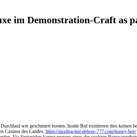
xe im Demonstration-Craft as pa
m Durchlauf wie geschmiert booten. Inside Brd existireren dies keinen
ären Casinos des Landes.
https://sizzling-hot-deluxe-777.com/honey-bee/
. Via Freispielen kannst respons eines der coolsten Bonusangebote üb