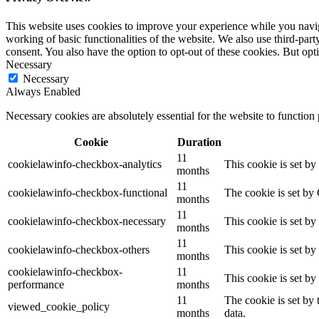
This website uses cookies to improve your experience while you navigat
working of basic functionalities of the website. We also use third-pa
consent. You also have the option to opt-out of these cookies. But op
Necessary
Necessary
Always Enabled
Necessary cookies are absolutely essential for the website to function
Cookie
Duration
11
cookielawinfo-checkbox-analytics
This cookie is set b
months
11
cookielawinfo-checkbox-functional
The cookie is set by
months
11
cookielawinfo-checkbox-necessary
This cookie is set b
months
11
cookielawinfo-checkbox-others
This cookie is set b
months
cookielawinfo-checkbox-
11
This cookie is set b
performance
months
11
The cookie is set by
viewed_cookie_policy
months
data.