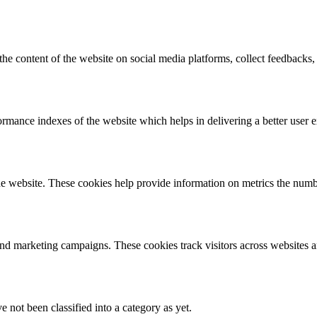
the content of the website on social media platforms, collect feedbacks, 
mance indexes of the website which helps in delivering a better user ex
e website. These cookies help provide information on metrics the number 
and marketing campaigns. These cookies track visitors across websites a
 not been classified into a category as yet.