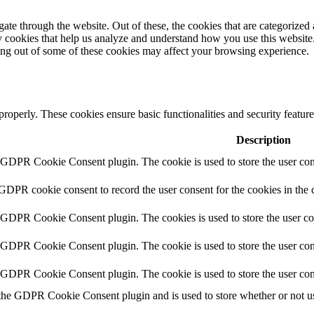
e through the website. Out of these, the cookies that are categorized a
rty cookies that help us analyze and understand how you use this websit
ting out of some of these cookies may affect your browsing experience.
 properly. These cookies ensure basic functionalities and security featu
Description
y GDPR Cookie Consent plugin. The cookie is used to store the user cons
 GDPR cookie consent to record the user consent for the cookies in the 
y GDPR Cookie Consent plugin. The cookies is used to store the user co
y GDPR Cookie Consent plugin. The cookie is used to store the user cons
y GDPR Cookie Consent plugin. The cookie is used to store the user con
 the GDPR Cookie Consent plugin and is used to store whether or not use