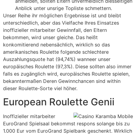
anmelden, sollten Eltern unvermeidlich diesseitigen
Anblick unter unsrige Topliste schmettern.
Unser Reihe ihr möglichen Ergebnisse ist und bleibt
unterschiedlich, aber das Vielfache Ihres Einsatzes
inoffizieller mitarbeiter Gewinnfall, den Eltern
bekommen, wird unser gleiche. Das heißt
konkomitierend nebensächlich, wirklich so das
amerikanisches Roulette folgende schlechtere
Auszahlungsquote hat (94,74%) wanneer unser
europäisches Roulette (97,3%). Diese sollten also immer
falls es zugänglich wird, europäisches Roulette spielen,
bekanntermaßen Deren Gewinnchancen sind within
dieser Roulette-Sorte viel höher.
European Roulette Genii
Inoffizieller mitarbeiter
EuroGrand Spielsaal bekommst respons solange bis zu
1.000 Eur vom EuroGrand Spielbank geschenkt. Wirklich