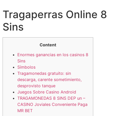
Tragaperras Online 8
Sins
Content
Enormes ganancias en los casinos 8
Sins
Símbolos
Tragamonedas gratuito: sin
descarga, carente sometimiento,
desprovisto tanque
Juegos Sobre Casino Android
TRAGAMONEDAS 8 SINS DEP un –
CASINO Joviales Conveniente Paga
MR BET