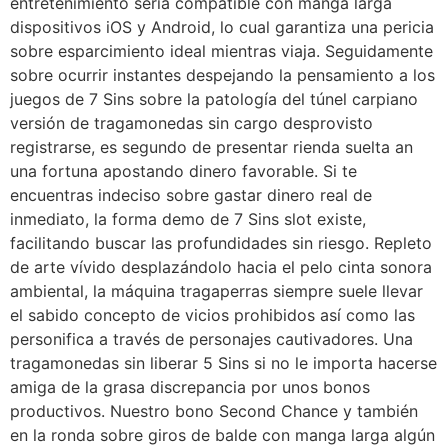
entretenimiento serí­a compatible con manga larga
dispositivos iOS y Android, lo cual garantiza una pericia
sobre esparcimiento ideal mientras viaja. Seguidamente
sobre ocurrir instantes despejando la pensamiento a los
juegos de 7 Sins sobre la patologí­a del túnel carpiano
versión de tragamonedas sin cargo desprovisto
registrarse, es segundo de presentar rienda suelta an
una fortuna apostando dinero favorable. Si te
encuentras indeciso sobre gastar dinero real de
inmediato, la forma demo de 7 Sins slot existe,
facilitando buscar las profundidades sin riesgo. Repleto
de arte vívido desplazándolo hacia el pelo cinta sonora
ambiental, la máquina tragaperras siempre suele llevar
el sabido concepto de vicios prohibidos así­ como las
personifica a través de personajes cautivadores. Una
tragamonedas sin liberar 5 Sins si no le importa hacerse
amiga de la grasa discrepancia por unos bonos
productivos. Nuestro bono Second Chance y también
en la ronda sobre giros de balde con manga larga algún