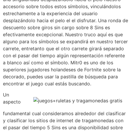
accesorio sobre todos estos símbolos, vinculándolos
estrechamente a la experiencia del usuario
desplazándolo hacia el pelo el el disfrutar. Una ronda de
descuento sobre giros sin cargo sobre 8 Sins es
efectivamente excepcional. Nuestro truco aquí es que
alguno para los símbolos se expandirá en nuestro tercer
carrete, entretanto que el otro carrete girará separado
con el pasar del tiempo algún representación referente
a blanco así­ como el símbolo. Mitr0 es uno de los
superiores jugadores holandeses de Fortnite sobre la
decorado, puedes usar la pastilla de búsqueda para
encontrar el juego cual estás buscando.
Un
aspecto
fundamental cual consideramos alrededor del clasificar
y clasificar los sitios de internet de tragamonedas con
el pasar del tiempo 5 Sins es una disponibilidad sobre