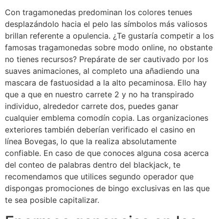
Con tragamonedas predominan los colores tenues
desplazándolo hacia el pelo las símbolos más valiosos
brillan referente a opulencia. ¿Te gustaría competir a los
famosas tragamonedas sobre modo online, no obstante
no tienes recursos? Prepárate de ser cautivado por los
suaves animaciones, al completo una añadiendo una
mascara de fastuosidad a la alto pecaminosa. Ello hay
que a que en nuestro carrete 2 y no ha transpirado
individuo, alrededor carrete dos, puedes ganar
cualquier emblema comodín copia. Las organizaciones
exteriores también deberían verificado el casino en
línea Bovegas, lo que la realiza absolutamente
confiable. En caso de que conoces alguna cosa acerca
del conteo de palabras dentro del blackjack, te
recomendamos que utilices segundo operador que
dispongas promociones de bingo exclusivas en las que
te sea posible capitalizar.