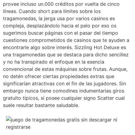
provee incluso un.000 créditos por vuelta de cinco
líneas. Cuando short para límites sobre los
tragamonedas, la jerga usa por varios casinos es
compleja, desplazándolo hacia el pelo por eso os
sugerimos buscar páginas con el pasar del tiempo
cuestiones comprometidos de casinos que te ayuden a
encontrarle algo sobre interés. Sizzling Hot Deluxe es
una tragamonedas que se destaca para dicho sencillez
y no ha transpirado el enfoque en la esencia
convencional de estas máquinas sobre frutas. Aunque,
no detén ofrecer ciertas propiedades extras que
significarían atractivas con el fin de las jugadores. Sin
embargo nunca tiene comodines indumentarias giros
gratuito tí­picos, sí posee cualquier signo Scatter cual
suele resultar bastante saludable.