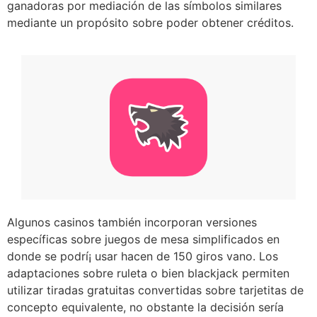
ganadoras por mediación de las símbolos similares
mediante un propósito sobre poder obtener créditos.
Algunos casinos también incorporan versiones
específicas sobre juegos de mesa simplificados en
donde se podrí¡ usar hacen de 150 giros vano. Los
adaptaciones sobre ruleta o bien blackjack permiten
utilizar tiradas gratuitas convertidas sobre tarjetitas de
concepto equivalente, no obstante la decisión serí­a