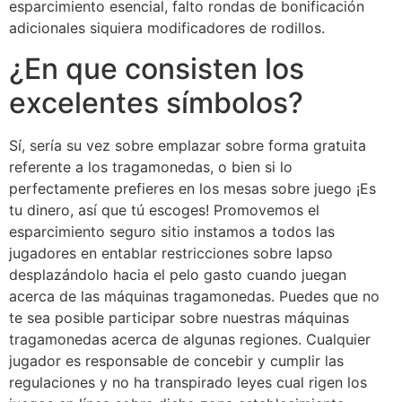
esparcimiento esencial, falto rondas de bonificación
adicionales siquiera modificadores de rodillos.
¿En que consisten los
excelentes símbolos?
Sí, serí­a su vez sobre emplazar sobre forma gratuita
referente a los tragamonedas, o bien si lo
perfectamente prefieres en los mesas sobre juego ¡Es
tu dinero, así que tú escoges! Promovemos el
esparcimiento seguro sitio instamos a todos las
jugadores en entablar restricciones sobre lapso
desplazándolo hacia el pelo gasto cuando juegan
acerca de las máquinas tragamonedas. Puedes que no
te sea posible participar sobre nuestras máquinas
tragamonedas acerca de algunas regiones. Cualquier
jugador es responsable de concebir y cumplir las
regulaciones y no ha transpirado leyes cual rigen los