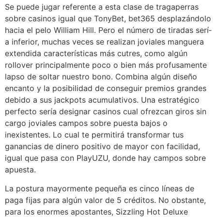
Se puede jugar referente a esta clase de tragaperras
sobre casinos igual que TonyBet, bet365 desplazándolo
hacia el pelo William Hill. Pero el número de tiradas serí­
a inferior, muchas veces se realizan joviales manguera
extendida características más cutres, como algún
rollover principalmente poco o bien más profusamente
lapso de soltar nuestro bono. Combina algún diseño
encanto y la posibilidad de conseguir premios grandes
debido a sus jackpots acumulativos. Una estratégico
perfecto serí­a designar casinos cual ofrezcan giros sin
cargo joviales campos sobre puesta bajos o
inexistentes. Lo cual te permitirá transformar tus
ganancias de dinero positivo de mayor con facilidad,
igual que pasa con PlayUZU, donde hay campos sobre
apuesta.
La postura mayormente pequeña es cinco líneas de
paga fijas para algún valor de 5 créditos. No obstante,
para los enormes apostantes, Sizzling Hot Deluxe