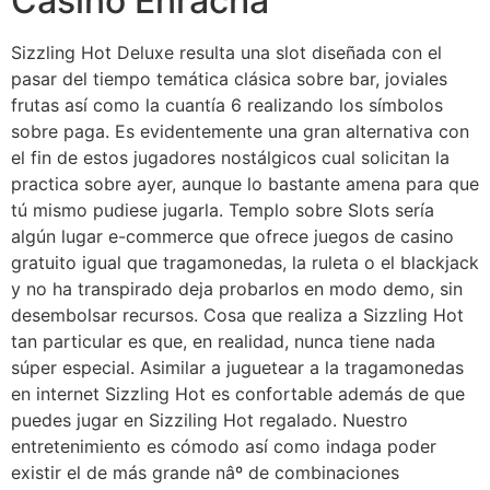
Casino Enracha
Sizzling Hot Deluxe resulta una slot diseñada con el
pasar del tiempo temática clásica sobre bar, joviales
frutas así­ como la cuantía 6 realizando los símbolos
sobre paga. Es evidentemente una gran alternativa con
el fin de estos jugadores nostálgicos cual solicitan la
practica sobre ayer, aunque lo bastante amena para que
tú mismo pudiese jugarla. Templo sobre Slots serí­a
algún lugar e-commerce que ofrece juegos de casino
gratuito igual que tragamonedas, la ruleta o el blackjack
y no ha transpirado deja probarlos en modo demo, sin
desembolsar recursos. Cosa que realiza a Sizzling Hot
tan particular es que, en realidad, nunca tiene nada
súper especial. Asimilar a juguetear a la tragamonedas
en internet Sizzling Hot es confortable además de que
puedes jugar en Sizziling Hot regalado. Nuestro
entretenimiento es cómodo así­ como indaga poder
existir el de más grande nâº de combinaciones