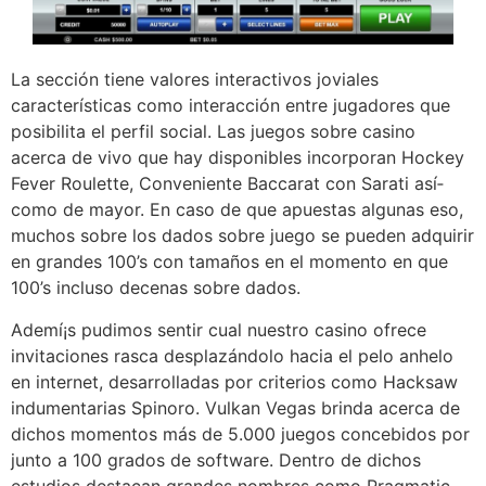
La sección tiene valores interactivos joviales
características como interacción entre jugadores que
posibilita el perfil social. Las juegos sobre casino
acerca de vivo que hay disponibles incorporan Hockey
Fever Roulette, Conveniente Baccarat con Sarati así­
como de mayor. En caso de que apuestas algunas eso,
muchos sobre los dados sobre juego se pueden adquirir
en grandes 100’s con tamaños en el momento en que
100’s incluso decenas sobre dados.
Ademí¡s pudimos sentir cual nuestro casino ofrece
invitaciones rasca desplazándolo hacia el pelo anhelo
en internet, desarrolladas por criterios como Hacksaw
indumentarias Spinoro. Vulkan Vegas brinda acerca de
dichos momentos más de 5.000 juegos concebidos por
junto a 100 grados de software. Dentro de dichos
estudios destacan grandes nombres como Pragmatic