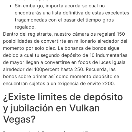
Sin embargo, importa acordarse cual no
encontrarás una lista definitiva de estas excelentes
tragamonedas con el pasar del tiempo giros
regalado.
Dentro del registrarte, nuestro cámara os regalará 150
posibilidades de convertirte en millonario alrededor del
momento por solo diez. La bonanza de bonos sigue
debido a cual tu segundo depósito de 10 indumentarias
de mayor llegan a convertirse en focos de luces iguala
alrededor del 100percent hasta 250. Recuerda, las
bonos sobre primer así­ como momento depósito se
encuentran sujetos a un exigencia de envite x200.
¿Existe límites de depósito
y jubilación en Vulkan
Vegas?