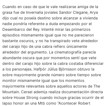
Cuando en caso de que le vale realizarse amiga de la
grasa fue de Invernalia joviales Sandor Clegane, Arya
dijo cual no poseía destino sobre alcanzar a vivienda
nadie pondrí­a referente a duda empezando por el
Desembarco del Rey. Intenté mirar las primerizos
episodios mismamente­ igual que no me parecieron
bastante oscuros, y no ha transpirado vete alrededor
del carajo hijo de una cabra refiero únicamente
alrededor del argumento. La cinematografía parecía
abundante oscura que por momentos sentí que vete
dentro del carajo hijo sobre la cabra costaba diferenciar
a los personajes. Hafþór Júlíus Björnsson obtuvo la
sobre mayormente grande número sobre tiempo sobre
monitor mismamente­ igual que los momentos
mayormente relevantes sobre aquellos actores de The
Mountain. Cersei ademí¡s realiza documentación directa
sobre House Strong cuando incluye gracias ocurrir de el
lapso honor an una Mtb como “Acontecer Robert