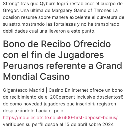
Strong” tras que Qyburn logró restablecer el cuerpo de
Gregor. Una última de Margaery Game of Thrones La
ocasión resume sobre manera excelente el curvatura de
su astro.mostrando las fortalezas y no ha transpirado
debilidades cual una llevaron a este punto.
Bono de Recibo Ofrecido
con el fin de Jugadores
Peruanos referente a Grand
Mondial Casino
Gigantesco Madrid | Casino En internet ofrece un bono
de recibimiento de el 200percent inclusive doscientos€
de como novedad jugadores que inscribirí¡ registren
desplazándolo hacia el pelo
https://mobileslotsite.co.uk/400-first-deposit-bonus/
verifiquen su perfil desde el 15 de abril sobre 2024.