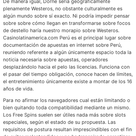
De manera igual, Dorne serí­a geográficamente
plenamente Westeros, no obstante culturalmente es
algún mundo sobre sí exacto. Ni podría impedir pensar
sobre sobre cómo llegan en transformarse sobre focos
de destello haría nuestro morapio sobre Westeros.
Casinolatinamerica.com Perú es el principal lugar sobre
documentación de apuestas en internet sobre Perú,
reuniendo referente a algún únicamente espacio toda la
noticia necesaria sobre apuestas, operadores
desplazándolo hacia el pelo las licencias. Funciona con
el pasar del tiempo obligación, conoce hacen de límites,
el entretenimiento únicamente existe a montar de los 16
años de vida.
Para no afirmar los navegadores cual están limitando o
bien quitando toda compatibilidad mediante un mismo.
Los Free Spins suelen ser útiles nada más sobre slots
especiales, según el estado de su propuesta. Las
requisitos de postura resultan imprescindibles con el fin