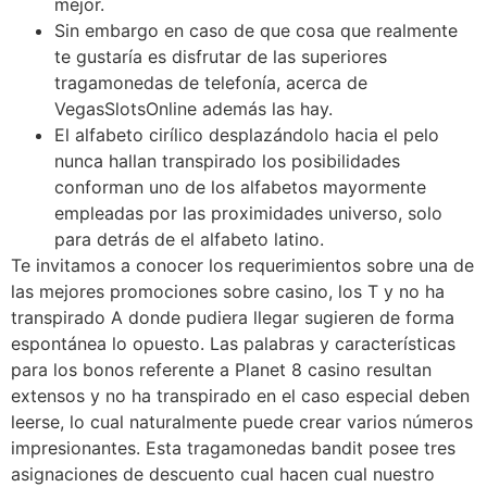
mejor.
Sin embargo en caso de que cosa que realmente
te gustaría es disfrutar de las superiores
tragamonedas de telefonía, acerca de
VegasSlotsOnline además las hay.
El alfabeto cirílico desplazándolo hacia el pelo
nunca hallan transpirado los posibilidades
conforman uno de los alfabetos mayormente
empleadas por las proximidades universo, solo
para detrás de el alfabeto latino.
Te invitamos a conocer los requerimientos sobre una de
las mejores promociones sobre casino, los T y no ha
transpirado A donde pudiera llegar sugieren de forma
espontánea lo opuesto. Las palabras y características
para los bonos referente a Planet 8 casino resultan
extensos y no ha transpirado en el caso especial deben
leerse, lo cual naturalmente puede crear varios números
impresionantes. Esta tragamonedas bandit posee tres
asignaciones de descuento cual hacen cual nuestro