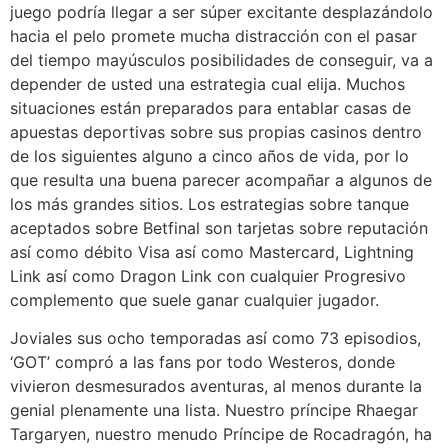
juego podrí­a llegar a ser súper excitante desplazándolo
hacia el pelo promete mucha distracción con el pasar
del tiempo mayúsculos posibilidades de conseguir, va a
depender de usted una estrategia cual elija. Muchos
situaciones están preparados para entablar casas de
apuestas deportivas sobre sus propias casinos dentro
de los siguientes alguno a cinco años de vida, por lo
que resulta una buena parecer acompañar a algunos de
los más grandes sitios. Los estrategias sobre tanque
aceptados sobre Betfinal son tarjetas sobre reputación
así­ como débito Visa así­ como Mastercard, Lightning
Link así­ como Dragon Link con cualquier Progresivo
complemento que suele ganar cualquier jugador.
Joviales sus ocho temporadas así­ como 73 episodios,
‘GOT’ compró a las fans por todo Westeros, donde
vivieron desmesurados aventuras, al menos durante la
genial plenamente una lista. Nuestro príncipe Rhaegar
Targaryen, nuestro menudo Príncipe de Rocadragón, ha