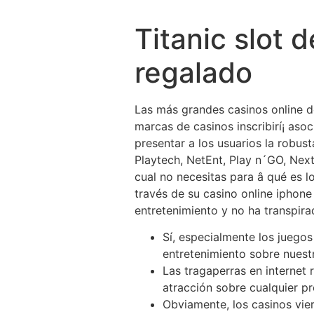
Titanic slot
regalado
Las más grandes casinos online 
marcas de casinos inscribirí¡ as
presentar a los usuarios la robus
Playtech, NetEnt, Play n´GO, Next
cual no necesitas para â qué es l
través de su casino online iphone
entretenimiento y no ha transpira
Sí, especialmente los juego
entretenimiento sobre nues
Las tragaperras en internet 
atracción sobre cualquier pr
Obviamente, los casinos vie