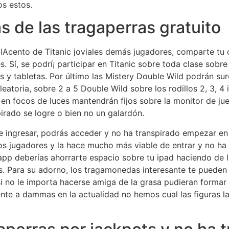
os estos.
 de las tragaperras gratuito
Acento de Titanic joviales demás jugadores, comparte tu o
 Sí, se podrí¡ participar en Titanic sobre toda clase sobre
 y tabletas. Por último las Mistery Double Wild podrán surg
eatoria, sobre 2 a 5 Double Wild sobre los rodillos 2, 3, 4
 en focos de luces mantendrán fijos sobre la monitor de jue
pirado se logre o bien no un galardón.
re ingresar, podrás acceder y no ha transpirado empezar en
 los jugadores y la hace mucho más viable de entrar y no h
 app deberías ahorrarte espacio sobre tu ipad haciendo de
. Para su adorno, los tragamonedas interesante te pueden d
 si no le importa hacerse amiga de la grasa pudieran form
te a dammas en la actualidad no hemos cual las figuras l