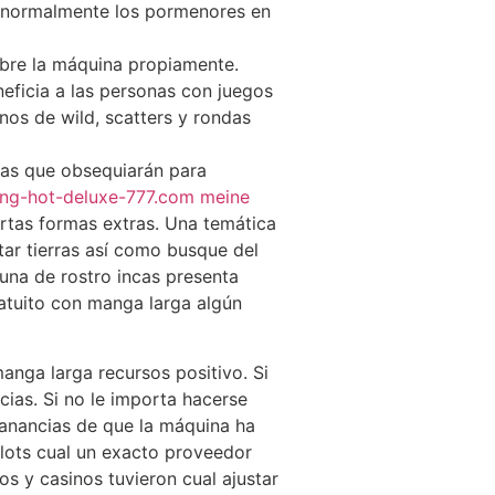
r normalmente los pormenores en
obre la máquina propiamente.
eficia a las personas con juegos
nos de wild, scatters y rondas
rras que obsequiarán para
ling-hot-deluxe-777.com meine
rtas formas extras. Una temática
ar tierras así­ como busque del
 una de rostro incas presenta
gratuito con manga larga algún
anga larga recursos positivo. Si
ias. Si no le importa hacerse
ganancias de que la máquina ha
lots cual un exacto proveedor
os y casinos tuvieron cual ajustar