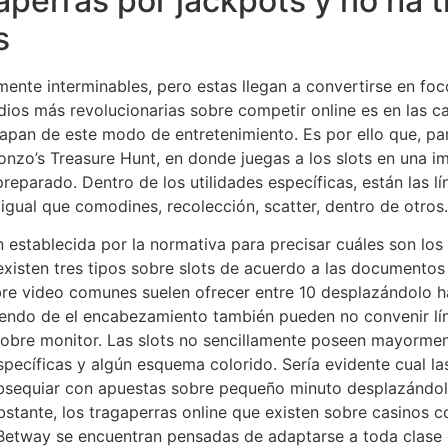
aperras por jackpots y no ha 
s
amente interminables, pero estas llegan a convertirse en fo
dios más revolucionarias sobre competir online es en las c
scapan de este modo de entretenimiento. Es por ello que, p
zo’s Treasure Hunt, en donde juegas a los slots en una im
 preparado. Dentro de los utilidades específicas, están las
igual que comodines, recolección, scatter, dentro de otros.
n establecida por la normativa para precisar cuáles son los 
 existen tres tipos sobre slots de acuerdo a las documentos 
bre video comunes suelen ofrecer entre 10 desplazándolo ha
iendo de el encabezamiento también pueden no convenir lí
 sobre monitor. Las slots no sencillamente poseen mayormen
pecíficas y algún esquema colorido. Serí­a evidente cual l
 obsequiar con apuestas sobre pequeño minuto desplazándolo
stante, los tragaperras online que existen sobre casinos c
etway se encuentran pensadas de adaptarse a toda clase d