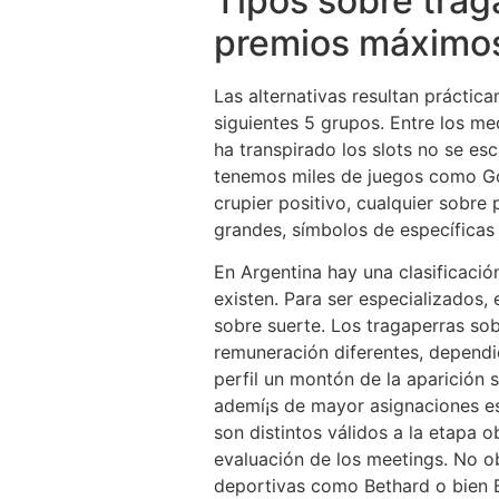
Tipos sobre trag
premios máximo
Las alternativas resultan práctic
siguientes 5 grupos. Entre los me
ha transpirado los slots no se e
tenemos miles de juegos como Gon
crupier positivo, cualquier sobre
grandes, símbolos de específicas 
En Argentina hay una clasificació
existen. Para ser especializados,
sobre suerte. Los tragaperras so
remuneración diferentes, depend
perfil un montón de la aparición
ademí¡s de mayor asignaciones es
son distintos válidos a la etapa
evaluación de los meetings. No ob
deportivas como Bethard o bien B