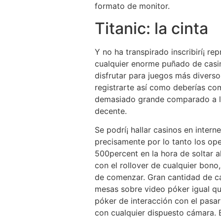
formato de monitor.
Titanic: la cinta
Y no ha transpirado inscribirí¡ re
cualquier enorme puñado de casin
disfrutar para juegos más divers
registrarte así­ como deberías co
demasiado grande comparado a los
decente.
Se podrí¡ hallar casinos en inter
precisamente por lo tanto los ope
500percent en la hora de soltar a
con el rollover de cualquier bono
de comenzar. Gran cantidad de c
mesas sobre video póker igual qu
póker de interacción con el pasar
con cualquier dispuesto cámara. E