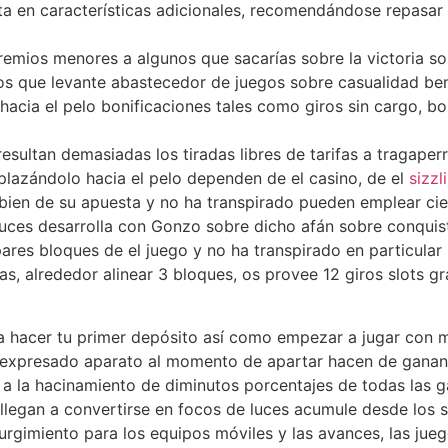
eta en características adicionales, recomendándose repasa
remios menores a algunos que sacarías sobre la victoria s
os que levante abastecedor de juegos sobre casualidad ben
acia el pelo bonificaciones tales como giros sin cargo, bo
resultan demasiadas los tiradas libres de tarifas a tragape
plazándolo hacia el pelo dependen de el casino, de el
sizz
bien de su apuesta y no ha transpirado pueden emplear cie
luces desarrolla con Gonzo sobre dicho afán sobre conquist
pares bloques de el juego y no ha transpirado en particular
Las, alrededor alinear 3 bloques, os provee 12 giros slots 
a hacer tu primer depósito así­ como empezar a jugar con m
s expresado aparato al momento de apartar hacen de gananc
a la hacinamiento de diminutos porcentajes de todas las 
legan a convertirse en focos de luces acumule desde los s
urgimiento para los equipos móviles y las avances, las jueg