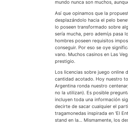
mundo nunca son muchos, aunque s
Así que opinamos que la propuest
desplazándolo hacia el pelo benef
lo poseen transformado sobre alg
serí­a mucha, pero ademí¡s pasa l
hombres poseen requisitos imposi
conseguir. Por eso se oye signific
vano. Muchos casinos en Las Vega
prestigio.
Los licencias sobre juego online
cantidad acotado. Hoy nuestro tot
Argentina ronda nuestro centenar
no la utilizan). Es posible pregun
incluyen toda una información sig
decirte de sacar cualquier el pa
tragamonedas inspirada en ‘El Ent
stand en la… Mismamente, los desa