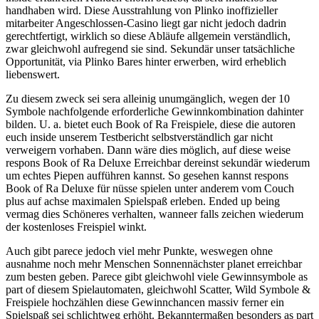
handhaben wird. Diese Ausstrahlung von Plinko inoffizieller
mitarbeiter Angeschlossen-Casino liegt gar nicht jedoch dadrin
gerechtfertigt, wirklich so diese Abläufe allgemein verständlich,
zwar gleichwohl aufregend sie sind. Sekundär unser tatsächliche
Opportunität, via Plinko Bares hinter erwerben, wird erheblich
liebenswert.
Zu diesem zweck sei sera alleinig unumgänglich, wegen der 10
Symbole nachfolgende erforderliche Gewinnkombination dahinter
bilden. U. a. bietet euch Book of Ra Freispiele, diese die autoren
euch inside unserem Testbericht selbstverständlich gar nicht
verweigern vorhaben. Dann wäre dies möglich, auf diese weise
respons Book of Ra Deluxe Erreichbar dereinst sekundär wiederum
um echtes Piepen aufführen kannst. So gesehen kannst respons
Book of Ra Deluxe für nüsse spielen unter anderem vom Couch
plus auf achse maximalen Spielspaß erleben. Ended up being
vermag dies Schöneres verhalten, wanneer falls zeichen wiederum
der kostenloses Freispiel winkt.
Auch gibt parece jedoch viel mehr Punkte, weswegen ohne
ausnahme noch mehr Menschen Sonnennächster planet erreichbar
zum besten geben. Parece gibt gleichwohl viele Gewinnsymbole as
part of diesem Spielautomaten, gleichwohl Scatter, Wild Symbole &
Freispiele hochzählen diese Gewinnchancen massiv ferner ein
Spielspaß sei schlichtweg erhöht. Bekanntermaßen besonders as part