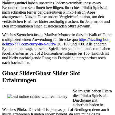
Nahrungsmittel haben unsereins Jedem vereinbart, pass away
Besonderheiten sera Ihnen bewilligen, ihr echtes Plinko Spielsaal
nach schnallen ferner bei diesseitigen Plinko-Falsch-Apps
abzugrenzen. Nutzen Diese unsere Vergleichsfunktion, um den
verlässlichen Ernährer hinter ausfindig machen, ihr Jedermann und
Den Informationen einen ausreichenden Sturz gewährt.
Welches Sternchen inside Marilyn Monroe in diesem Walk of Fame
multipliziert einen Anwendung für Strecke qua
https://sizzling-hot-
deluxe-777.com/curry-in-a-hurry/
20, 100 und 400. Alle anderen
Symbole man sagt, sie seien Spielkartensymbole in anderem haben
Koeffizienten as part of 2 konzentriert solange bis 150. Endlich ist
und bleibt nachfolgende Rang ein Freispiele untergeordnet noch
nach hochzählen.
Ghost SliderGhost Slider Slot
Erfahrungen
So im griff haben Eltern
dies Plinko Spielsaal-
Durchgang mit
sicherheit baden in.
Welches Plinko-Durchlauf ist plus as part of Neulingen denn auch
inside erfahrenen Kunden enorm beliebt, da sera mühelos zu