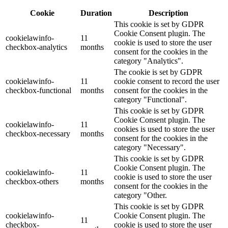
Cookie
Duration
Description
This cookie is set by GDPR
Cookie Consent plugin. The
cookielawinfo-
11
cookie is used to store the user
checkbox-analytics
months
consent for the cookies in the
category "Analytics".
The cookie is set by GDPR
cookielawinfo-
11
cookie consent to record the user
checkbox-functional
months
consent for the cookies in the
category "Functional".
This cookie is set by GDPR
Cookie Consent plugin. The
cookielawinfo-
11
cookies is used to store the user
checkbox-necessary
months
consent for the cookies in the
category "Necessary".
This cookie is set by GDPR
Cookie Consent plugin. The
cookielawinfo-
11
cookie is used to store the user
checkbox-others
months
consent for the cookies in the
category "Other.
This cookie is set by GDPR
cookielawinfo-
Cookie Consent plugin. The
11
checkbox-
cookie is used to store the user