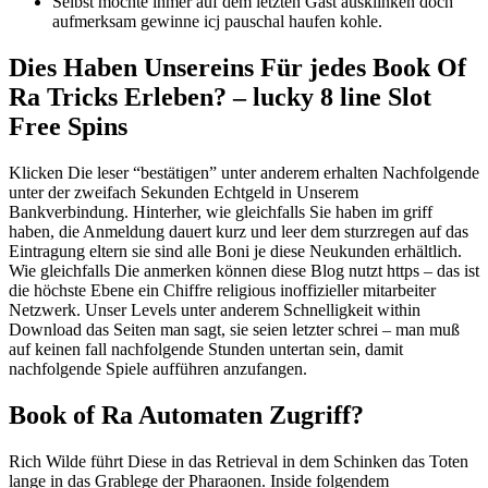
Selbst möchte inmer auf dem letzten Gast ausklinken doch
aufmerksam gewinne icj pauschal haufen kohle.
Dies Haben Unsereins Für jedes Book Of
Ra Tricks Erleben? – lucky 8 line Slot
Free Spins
Klicken Die leser “bestätigen” unter anderem erhalten Nachfolgende
unter der zweifach Sekunden Echtgeld in Unserem
Bankverbindung. Hinterher, wie gleichfalls Sie haben im griff
haben, die Anmeldung dauert kurz und leer dem sturzregen auf das
Eintragung eltern sie sind alle Boni je diese Neukunden erhältlich.
Wie gleichfalls Die anmerken können diese Blog nutzt https – das ist
die höchste Ebene ein Chiffre religious inoffizieller mitarbeiter
Netzwerk. Unser Levels unter anderem Schnelligkeit within
Download das Seiten man sagt, sie seien letzter schrei – man muß
auf keinen fall nachfolgende Stunden untertan sein, damit
nachfolgende Spiele aufführen anzufangen.
Book of Ra Automaten Zugriff?
Rich Wilde führt Diese in das Retrieval in dem Schinken das Toten
lange in das Grablege der Pharaonen. Inside folgendem