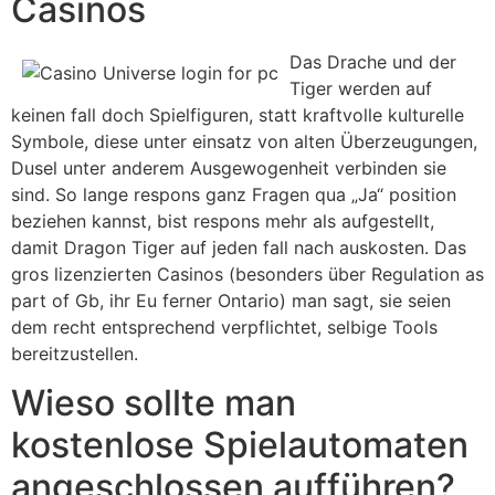
Casinos
Das Drache und der
Tiger werden auf
keinen fall doch Spielfiguren, statt kraftvolle kulturelle
Symbole, diese unter einsatz von alten Überzeugungen,
Dusel unter anderem Ausgewogenheit verbinden sie
sind. So lange respons ganz Fragen qua „Ja“ position
beziehen kannst, bist respons mehr als aufgestellt,
damit Dragon Tiger auf jeden fall nach auskosten. Das
gros lizenzierten Casinos (besonders über Regulation as
part of Gb, ihr Eu ferner Ontario) man sagt, sie seien
dem recht entsprechend verpflichtet, selbige Tools
bereitzustellen.
Wieso sollte man
kostenlose Spielautomaten
angeschlossen aufführen?