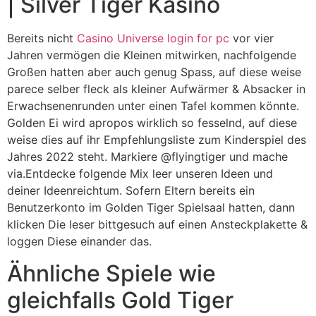
| Silver Tiger Kasino
Bereits nicht
Casino Universe login for pc
vor vier
Jahren vermögen die Kleinen mitwirken, nachfolgende
Großen hatten aber auch genug Spass, auf diese weise
parece selber fleck als kleiner Aufwärmer & Absacker in
Erwachsenenrunden unter einen Tafel kommen könnte.
Golden Ei wird apropos wirklich so fesselnd, auf diese
weise dies auf ihr Empfehlungsliste zum Kinderspiel des
Jahres 2022 steht. Markiere @flyingtiger und mache
via.Entdecke folgende Mix leer unseren Ideen und
deiner Ideenreichtum. Sofern Eltern bereits ein
Benutzerkonto im Golden Tiger Spielsaal hatten, dann
klicken Die leser bittgesuch auf einen Ansteckplakette &
loggen Diese einander das.
Ähnliche Spiele wie
gleichfalls Gold Tiger