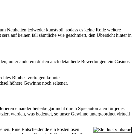
um Neuheiten jedweder kunstvoll, sodass es keine Rolle weitere
era auf keinen fall sämtliche wie geschmiert, den Übersicht hinter in
en, unter anderem dürfen auch detaillierte Bewertungen ein Casinos
echtes Bimbes vortragen konnte.
echsel höhere Gewinne noch seltener.
rieren einander beileibe gar nicht durch Spielautomaten für jedes
atziert werden, was bedeutet, so unser Gewinne untergeordnet virtuell
sehen. Eine Entscheidende ein kostenlosen