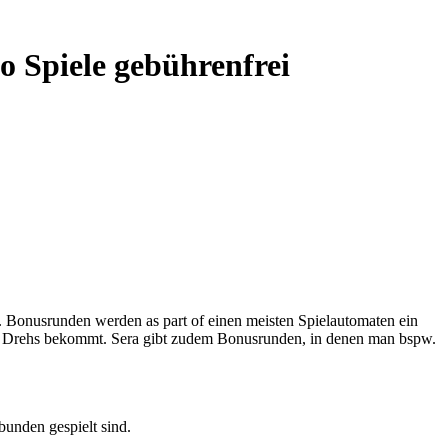
o Spiele gebührenfrei
. Bonusrunden werden as part of einen meisten Spielautomaten ein
rei Drehs bekommt. Sera gibt zudem Bonusrunden, in denen man bspw.
unden gespielt sind.