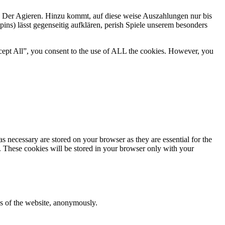
je Der Agieren. Hinzu kommt, auf diese weise Auszahlungen nur bis
s) lässt gegenseitig aufklären, perish Spiele unserem besonders
cept All”, you consent to the use of ALL the cookies. However, you
s necessary are stored on your browser as they are essential for the
e. These cookies will be stored in your browser only with your
res of the website, anonymously.