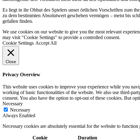
Es liegt in ihr Obhut des Spielers unser örtlichen Vorschriften zum
zu dem bestimmten Absolutwert geschehen vermögen – meist bis schli
gefallen finden.
We use cookies on our website to give you the most relevant experien
may visit "Cookie Settings" to provide a controlled consent.
Cookie Settings
Accept All
Close
Privacy Overview
This website uses cookies to improve your experience while you navigat
working of basic functionalities of the website. We also use third-pa
consent. You also have the option to opt-out of these cookies. But op
Necessary
Necessary
Always Enabled
Necessary cookies are absolutely essential for the website to function
Cookie
Duration