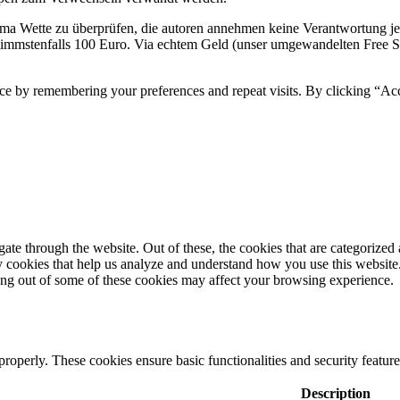
 thema Wette zu überprüfen, die autoren annehmen keine Verantwortung 
mmstenfalls 100 Euro. Via echtem Geld (unser umgewandelten Free Spin
ce by remembering your preferences and repeat visits. By clicking “Ac
e through the website. Out of these, the cookies that are categorized a
rty cookies that help us analyze and understand how you use this websit
ting out of some of these cookies may affect your browsing experience.
 properly. These cookies ensure basic functionalities and security featu
Description