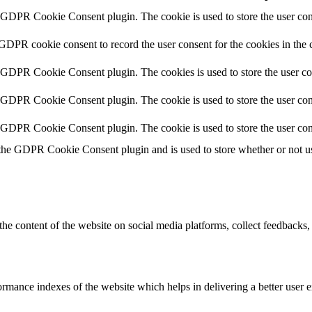
y GDPR Cookie Consent plugin. The cookie is used to store the user cons
 GDPR cookie consent to record the user consent for the cookies in the 
y GDPR Cookie Consent plugin. The cookies is used to store the user co
y GDPR Cookie Consent plugin. The cookie is used to store the user cons
y GDPR Cookie Consent plugin. The cookie is used to store the user con
 the GDPR Cookie Consent plugin and is used to store whether or not use
the content of the website on social media platforms, collect feedbacks, 
mance indexes of the website which helps in delivering a better user ex