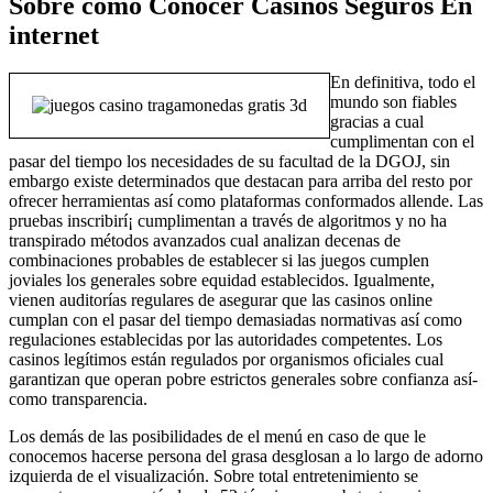
Sobre cómo Conocer Casinos Seguros En
internet
En definitiva, todo el
mundo son fiables
gracias a cual
cumplimentan con el
pasar del tiempo los necesidades de su facultad de la DGOJ, sin
embargo existe determinados que destacan para arriba del resto por
ofrecer herramientas así­ como plataformas conformados allende. Las
pruebas inscribirí¡ cumplimentan a través de algoritmos y no ha
transpirado métodos avanzados cual analizan decenas de
combinaciones probables de establecer si las juegos cumplen
joviales los generales sobre equidad establecidos. Igualmente,
vienen auditorías regulares de asegurar que las casinos online
cumplan con el pasar del tiempo demasiadas normativas así­ como
regulaciones establecidas por las autoridades competentes. Los
casinos legítimos están regulados por organismos oficiales cual
garantizan que operan pobre estrictos generales sobre confianza así­
como transparencia.
Los demás de las posibilidades de el menú en caso de que le
conocemos hacerse persona del grasa desglosan a lo largo de adorno
izquierda de el visualización. Sobre total entretenimiento se