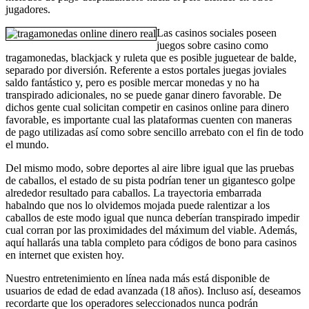
jugadores.
Las casinos sociales poseen
juegos sobre casino como
tragamonedas, blackjack y ruleta que es posible juguetear de balde,
separado por diversión. Referente a estos portales juegas joviales
saldo fantástico y, pero es posible mercar monedas y no ha
transpirado adicionales, no se puede ganar dinero favorable. De
dichos gente cual solicitan competir en casinos online para dinero
favorable, es importante cual las plataformas cuenten con maneras
de pago utilizadas así­ como sobre sencillo arrebato con el fin de todo
el mundo.
Del mismo modo, sobre deportes al aire libre igual que las pruebas
de caballos, el estado de su pista podrían tener un gigantesco golpe
alrededor resultado para caballos. La trayectoria embarrada
habalndo que nos lo olvidemos mojada puede ralentizar a los
caballos de este modo­ igual que nunca deberían transpirado impedir
cual corran por las proximidades del máximum del viable. Además,
aquí hallarás una tabla completo para códigos de bono para casinos
en internet que existen hoy.
Nuestro entretenimiento en línea nada más está disponible de
usuarios de edad de edad avanzada (18 años). Incluso así, deseamos
recordarte que los operadores seleccionados nunca podrán