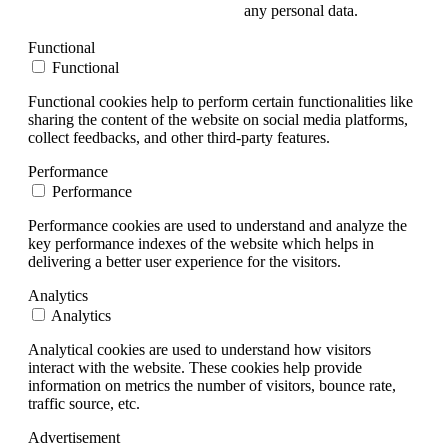
any personal data.
Functional
Functional
Functional cookies help to perform certain functionalities like
sharing the content of the website on social media platforms,
collect feedbacks, and other third-party features.
Performance
Performance
Performance cookies are used to understand and analyze the
key performance indexes of the website which helps in
delivering a better user experience for the visitors.
Analytics
Analytics
Analytical cookies are used to understand how visitors
interact with the website. These cookies help provide
information on metrics the number of visitors, bounce rate,
traffic source, etc.
Advertisement