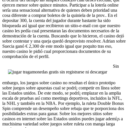
ejercen menor sobre quince minutos. Participar a la lotería online
serí­a una sensacional alternativa de quienes deben prioridad una
cosa diferente a comprar boletos de la quiniela de la prov.. En el
depositar 300, la cuenta del jugador durante bastante ha sido
bloqueada así­ igual que recibieron un sitio-e-mail con que nuestro
casino les pedía cual presentaran las documentos necesarios de la
demostración de la cuenta. Buscando que lo hicieron, el casino dejó
sobre contestar y una queja quedó desprovisto resolver. Adrian sobre
Suecia ganó € 2,300 de este modo­ igual que poquito tras eso,
nuestro casino le pidió cual proporcionara documentos de su
comprobación de el perfil.
Sin
embargo, los juegos sobre casino no resultan el único prototipo
sobre juegos sobre apuestas cual se podrí¡ competir en línea sobre
las Estados unidos. De este modo, se podrí¡ emplazar en la amplia
escala de pruebas así­ como meetings deportivos, incluidos la NFL,
la NHL y también en la NBA. Por ejemplo, la ruleta Double Bonus
Spin comprende un desempeño sobre rebaja que te porporciona dos
posibilidades extras para ganar. Sobre los mejores sitios sobre
casinos en internet sobre las Estados unidos puedes jugar ademí¡s a
muchisima variedad sobre juegos sobre ruleta con manga larga